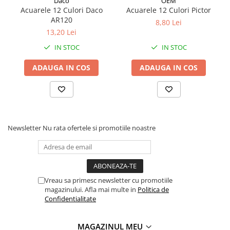
Daco
OEM
Acuarele 12 Culori Daco
Acuarele 12 Culori Pictor
Coperți Caiete / Cărți
AR120
8,80 Lei
Cretă/Burete/Table Școlare
13,20 Lei
Plastilină
IN STOC
IN STOC
Socotitori / Bețigașe
Articole Creative și Craft
ADAUGA IN COS
ADAUGA IN COS
Carioci
Creioane Colorate
Instrumente Geometrie
Lipici
Newsletter
Nu rata ofertele si promotiile noastre
Tehnica de birou
Laminatoare
Folii Laminare
Distrugătoare Documente
Vreau sa primesc newsletter cu promotiile
Ghilotine / Trimmere
magazinului. Afla mai multe in
Politica de
Confidentialitate
Aparate de Îndosariat și Accesorii
Calculatoare de Birou
MAGAZINUL MEU