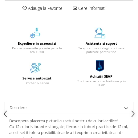
Instrumente de scris
Adauga la Favorite
Cere informatii
Pixuri
Stilouri
Rollere
Creioane Grafice
Expediere in aceeasi zi
Asistenta si suport
Markere / Textmarkere
Pentru comenzile plasate pana la
Te ajutam sa-ti alegi produsele
ora 15:00
potrivite pentru tine
Rezerve Pixuri / Cerneală
Radiere
Corectoare
Achizitii SEAP
Service autorizat
Creioane Mecanice / Mine
Produsele se pot achizitiona prin
Brother & Canon
SEAP
Linere
Penițe
Organizare și Arhivare
Descriere
Bibliorafturi
Dosare
Descopera placerea picturii cu setul nostru de culori acrilice!
Cu 12 culori vibrante si bogate, fiecare in tuburi practice de 12 ml,
Folii Protecție
acest set iti ofera posibilitatea de a-ti exprima creativitatea intr-
Cutii Arhivare