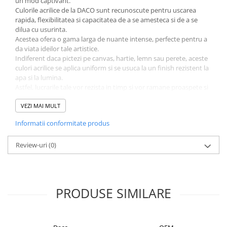
un mod captivant.
Culorile acrilice de la DACO sunt recunoscute pentru uscarea
Alonje
rapida, flexibilitatea si capacitatea de a se amesteca si de a se
Clipboard-uri
dilua cu usurinta.
Accesorii pentru Arhivare
Acestea ofera o gama larga de nuante intense, perfecte pentru a
da viata ideilor tale artistice.
Caiete Mecanice
Indiferent daca pictezi pe canvas, hartie, lemn sau perete, aceste
Articole Ambalare
culori acrilice se aplica uniform si se usuca la un finish rezistent la
Elastice bani
apa si la lumina.
Astfel, lucrarile tale vor rezista in timp si vor ramane proaspete si
Ecusoane
vibrante.
Intercalatoare
Caracteristici produs:
VEZI MAI MULT
Magneți
cantitate: 12 tuburi
Informatii conformitate produs
gramaj: 12 ml/ tub
Sfoară
pigmenti de calitate.
Mape
Fie ca esti un artist amator sau experimentat, acest set de culori
Review-uri
(0)
acrilice iti ofera tot ce ai nevoie pentru a-ti crea opere de arta
Rechizite Școlare
remarcabile.
Ghiozdane / Genți
Bucura-te de fiecare moment petrecut in lumea culorilor si lasa-ti
imaginatia sa zboare liber, creand lucrari unice si pline de
Penare
PRODUSE SIMILARE
expresivitate!
Instrumente de Scris și Desen
Accesorii pentru Pictură
Caiete