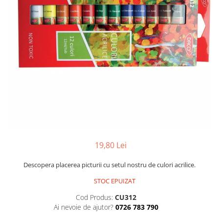
Foarfece
Perforatoare
Hârtie / Produse din hârtie
Agende
Bloc Notes
Carton Color
Cuburi din Hârtie / Notițe Adezive
Etichete Autocolante
Hârtie
Hârtie Color
Hârtie Foto
19,80 Lei
Notes Adeziv
Plicuri
Descopera placerea picturii cu setul nostru de culori acrilice.
Registre / Repertoare
STOC EPUIZAT
Role Casă de Marcat
Cod Produs:
CU312
Role Hârtie Plotter
Ai nevoie de ajutor?
0726 783 790
Tipizate