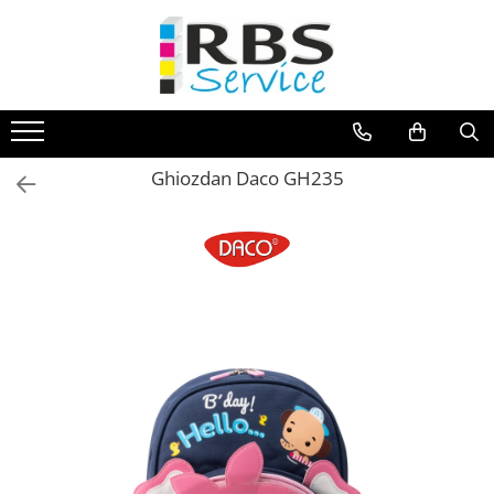
Magazin Online
Echipamente de printare
Imprimante
Ghiozdan Daco GH235
Format mare - plotter
Imprimante Laser
Imprimante LED
Imprimante termice portabile
Multifunctionale
Multifunctionale cu cerneala
Multifunctionale Laser
Multifunctionale LED
Scanere
Scanere de birou
Scanere portabile