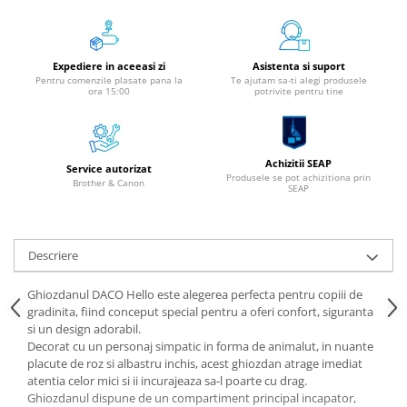
Aparate de etichetat si imprimante
etichete
Cititoare coduri de bare
Expediere in aceeasi zi
Asistenta si suport
Pentru comenzile plasate pana la
Te ajutam sa-ti alegi produsele
Papetărie / Birotică
ora 15:00
potrivite pentru tine
Accesorii pentru birou
Elastice / Buretiere / Lupe
Tuș Ștampile / Tușiere / Indigo
Achizitii SEAP
Service autorizat
Produsele se pot achizitiona prin
Adezivi
Brother & Canon
SEAP
Benzi Adezive / Dispensere
Rigle
Suport Accesorii Birou
Descriere
Coșuri de Birou
Ghiozdanul DACO Hello este alegerea perfecta pentru copiii de
Suporturi Documente
gradinita, fiind conceput special pentru a oferi confort, siguranta
Ace / Pioneze
si un design adorabil.
Decorat cu un personaj simpatic in forma de animalut, in nuante
Agrafe / Clipsuri
placute de roz si albastru inchis, acest ghiozdan atrage imediat
Capsatoare / Decapsatoare
atentia celor mici si ii incurajeaza sa-l poarte cu drag.
Capse
Ghiozdanul dispune de un compartiment principal incapator,