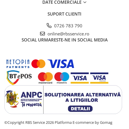
DATE COMERCIALE
Cutii Arhivare
Alonje
SUPORT CLIENTI
Clipboard-uri
0726 783 790
Accesorii pentru Arhivare
online@rbsservice.ro
Caiete Mecanice
SOCIAL
URMARESTE-NE IN SOCIAL MEDIA
Articole Ambalare
Elastice bani
Ecusoane
Intercalatoare
Magneți
Sfoară
Mape
Rechizite Școlare
Ghiozdane / Genți
Penare
Instrumente de Scris și Desen
©Copyright RBS Service 2026
Platforma E-commerce by Gomag
Accesorii pentru Pictură