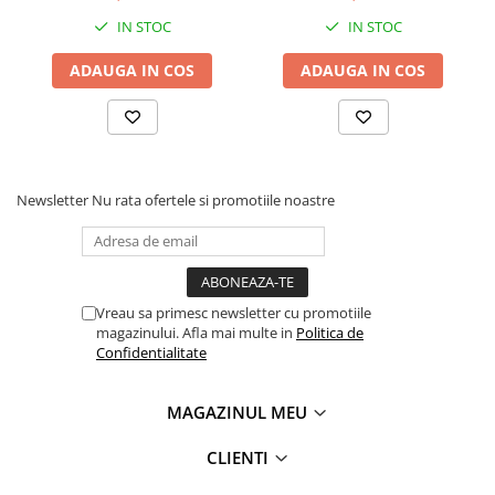
Tipizate
IN STOC
IN STOC
Instrumente de scris
ADAUGA IN COS
ADAUGA IN COS
Pixuri
Stilouri
Rollere
Creioane Grafice
Markere / Textmarkere
Newsletter
Nu rata ofertele si promotiile noastre
Rezerve Pixuri / Cerneală
Radiere
Corectoare
Creioane Mecanice / Mine
Vreau sa primesc newsletter cu promotiile
magazinului. Afla mai multe in
Politica de
Linere
Confidentialitate
Penițe
Organizare și Arhivare
MAGAZINUL MEU
Bibliorafturi
Dosare
CLIENTI
Folii Protecție