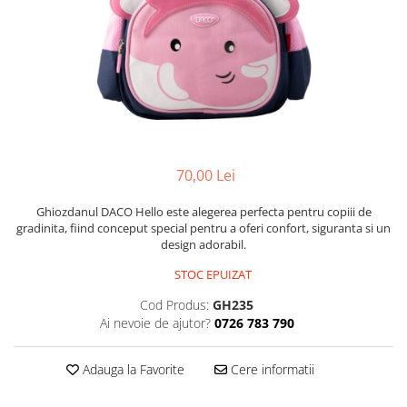
Scanere format mare
Consumabile
Consumabile echipamente
Cartușe
Flacoane Cerneală
Cilindrii / Drum Unit
Unitate Transfer / Belt Unit
70,00 Lei
Containere reziduale
Consumabile echipamente de
Ghiozdanul DACO Hello este alegerea perfecta pentru copiii de
etichetat
gradinita, fiind conceput special pentru a oferi confort, siguranta si un
design adorabil.
Benzi Brother P-Touch
Role Brother DK
STOC EPUIZAT
Role Termice și Riboane
Cod Produs:
GH235
Role Brother CZ
Ai nevoie de ajutor?
0726 783 790
Alte Consumabile
Adauga la Favorite
Cere informatii
Echipamente de etichetare &
coduri de bare