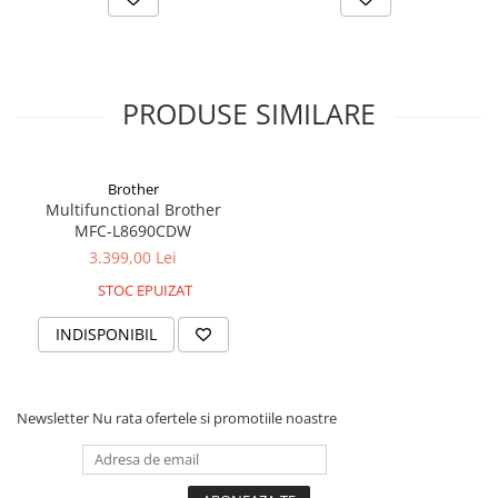
Broșura completă a dispozitivului poate fi consultată
aici
.
*pachetul
NU
include cablu USB
PRODUSE SIMILARE
Brother
Multifunctional Brother
MFC-L8690CDW
3.399,00 Lei
Pentru a beneficia de garanție extinsă la acest produs, vă
rugăm să apăsați
aici.
STOC EPUIZAT
*garanția extinsă se aplică atât persoanelor fizice, cât și
persoanelor juridice
INDISPONIBIL
Newsletter
Nu rata ofertele si promotiile noastre