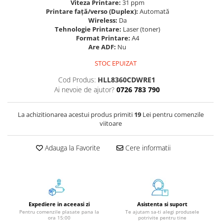
Viteza Printare:
31 ppm
Instrumente de scris
Printare față/verso (Duplex):
Automată
Wireless:
Da
Pixuri
Tehnologie Printare:
Laser (toner)
Stilouri
Format Printare:
A4
Are ADF:
Nu
Rollere
Creioane Grafice
STOC EPUIZAT
Markere / Textmarkere
Cod Produs:
HLL8360CDWRE1
Rezerve Pixuri / Cerneală
Ai nevoie de ajutor?
0726 783 790
Radiere
Corectoare
La achizitionarea acestui produs primiti
19
Lei pentru comenzile
viitoare
Creioane Mecanice / Mine
Linere
Adauga la Favorite
Cere informatii
Penițe
Organizare și Arhivare
Bibliorafturi
Dosare
Expediere in aceeasi zi
Asistenta si suport
Folii Protecție
Pentru comenzile plasate pana la
Te ajutam sa-ti alegi produsele
ora 15:00
potrivite pentru tine
Cutii Arhivare