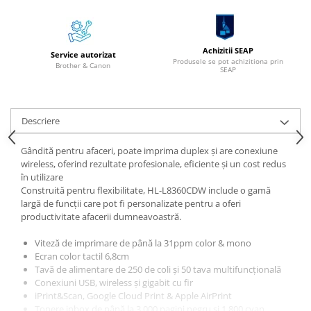
Alonje
Clipboard-uri
Accesorii pentru Arhivare
Achizitii SEAP
Service autorizat
Produsele se pot achizitiona prin
Brother & Canon
Caiete Mecanice
SEAP
Articole Ambalare
Elastice bani
Descriere
Ecusoane
Intercalatoare
Gândită pentru afaceri, poate imprima duplex și are conexiune
Magneți
wireless, oferind rezultate profesionale, eficiente și un cost redus
în utilizare
Sfoară
Construită pentru flexibilitate, HL-L8360CDW include o gamă
Mape
largă de funcții care pot fi personalizate pentru a oferi
Rechizite Școlare
productivitate afacerii dumneavoastră.
Ghiozdane / Genți
Viteză de imprimare de până la 31ppm color & mono
Penare
Ecran color tactil 6,8cm
Tavă de alimentare de 250 de coli și 50 tava multifuncțională
Instrumente de Scris și Desen
Conexiuni USB, wireless și gigabit cu fir
Accesorii pentru Pictură
iPrint&Scan, Google Cloud Print & Apple AirPrint
Caiete
Tonere inbox de până la 3,000 pagini negru și 1,800 cyan,