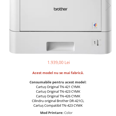
Foarfece
Perforatoare
Hârtie / Produse din hârtie
Agende
Bloc Notes
Carton Color
Cuburi din Hârtie / Notițe Adezive
Etichete Autocolante
Hârtie
1.939,00 Lei
Hârtie Color
Acest model nu se mai fabrică.
Hârtie Foto
Notes Adeziv
Consumabile pentru acest model:
Cartuș Original TN-421 CYMK
Plicuri
Cartuș Original TN-423 CYMK
Registre / Repertoare
Cartuș Original TN-426 CYMK
Role Casă de Marcat
Cilindru original Brother DR-421CL
Cartuș Compatibil TN-423 CYMK
Role Hârtie Plotter
Mod Printare:
Color
Tipizate