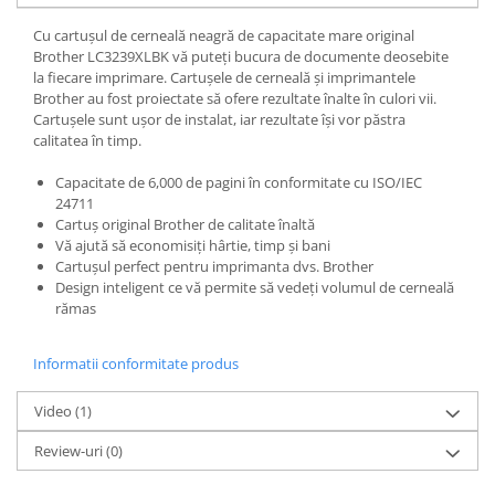
Alonje
Cu cartușul de cerneală neagră de capacitate mare original
Clipboard-uri
Brother LC3239XLBK vă puteți bucura de documente deosebite
la fiecare imprimare. Cartușele de cerneală și imprimantele
Accesorii pentru Arhivare
Brother au fost proiectate să ofere rezultate înalte în culori vii.
Caiete Mecanice
Cartușele sunt ușor de instalat, iar rezultate își vor păstra
Articole Ambalare
calitatea în timp.
Elastice bani
Capacitate de 6,000 de pagini în conformitate cu ISO/IEC
Ecusoane
24711
Cartuș original Brother de calitate înaltă
Intercalatoare
Vă ajută să economisiți hârtie, timp și bani
Magneți
Cartușul perfect pentru imprimanta dvs. Brother
Sfoară
Design inteligent ce vă permite să vedeți volumul de cerneală
rămas
Mape
Rechizite Școlare
Informatii conformitate produs
Ghiozdane / Genți
Penare
Video
(1)
Instrumente de Scris și Desen
Review-uri
(0)
Accesorii pentru Pictură
Caiete