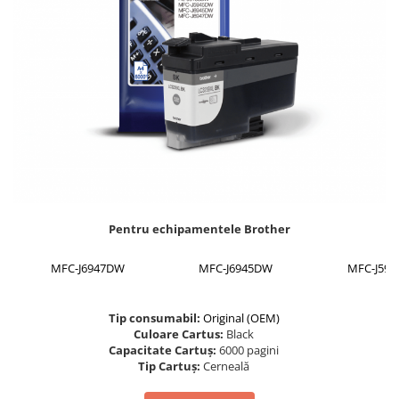
Foarfece
Perforatoare
Hârtie / Produse din hârtie
Agende
Bloc Notes
Carton Color
Cuburi din Hârtie / Notițe Adezive
Etichete Autocolante
Hârtie
Pentru echipamentele Brother
Hârtie Color
Hârtie Foto
MFC-J6947DW
MFC-J6945DW
MFC-J59
Notes Adeziv
Plicuri
Tip consumabil:
Original (OEM)
Registre / Repertoare
Culoare Cartus:
Black
Role Casă de Marcat
Capacitate Cartuș:
6000 pagini
Tip Cartuș:
Cerneală
Role Hârtie Plotter
Tipizate