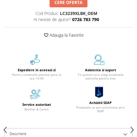
CERE OFERTA
Instrumente de scris
Cod Produs:
LC3239XLBK_OEM
Pixuri
Ai nevoie de ajutor?
0726 783 790
Stilouri
Rollere
Adauga la Favorite
Creioane Grafice
Markere / Textmarkere
Rezerve Pixuri / Cerneală
Radiere
Expediere in aceeasi zi
Asistenta si suport
Corectoare
Pentru comenzile plasate pana la
Te ajutam sa-ti alegi produsele
Creioane Mecanice / Mine
ora 15:00
potrivite pentru tine
Linere
Penițe
Organizare și Arhivare
Achizitii SEAP
Service autorizat
Produsele se pot achizitiona prin
Brother & Canon
SEAP
Bibliorafturi
Dosare
Folii Protecție
Descriere
Cutii Arhivare