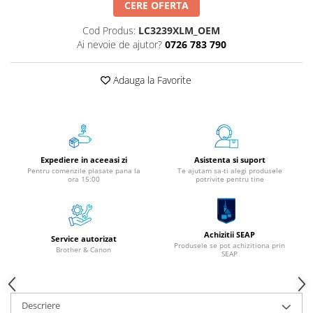
CERE OFERTA
Instrumente de scris
Cod Produs:
LC3239XLM_OEM
Pixuri
Ai nevoie de ajutor?
0726 783 790
Stilouri
Rollere
Adauga la Favorite
Creioane Grafice
Markere / Textmarkere
Rezerve Pixuri / Cerneală
Radiere
Expediere in aceeasi zi
Asistenta si suport
Corectoare
Pentru comenzile plasate pana la
Te ajutam sa-ti alegi produsele
Creioane Mecanice / Mine
ora 15:00
potrivite pentru tine
Linere
Penițe
Organizare și Arhivare
Achizitii SEAP
Service autorizat
Produsele se pot achizitiona prin
Brother & Canon
SEAP
Bibliorafturi
Dosare
Folii Protecție
Descriere
Cutii Arhivare