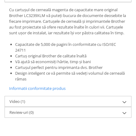
Alonje
Cu cartușul de cerneală magenta de capacitate mare original
Clipboard-uri
Brother LC3239XLM vă puteți bucura de documente deosebite la
fiecare imprimare. Cartușele de cerneală și imprimantele Brother
Accesorii pentru Arhivare
au fost proiectate să ofere rezultate înalte în culori vii. Cartușele
Caiete Mecanice
sunt ușor de instalat, iar rezultate își vor păstra calitatea în timp.
Articole Ambalare
Capacitate de 5,000 de pagini în conformitate cu ISO/IEC
Elastice bani
24711
Ecusoane
Cartuș original Brother de calitate înaltă
Vă ajută să economisiți hârtie, timp și bani
Intercalatoare
Cartușul perfect pentru imprimanta dvs. Brother
Magneți
Design inteligent ce vă permite să vedeți volumul de cerneală
Sfoară
rămas
Mape
Informatii conformitate produs
Rechizite Școlare
Video
(1)
Ghiozdane / Genți
Penare
Review-uri
(0)
Instrumente de Scris și Desen
Accesorii pentru Pictură
Caiete