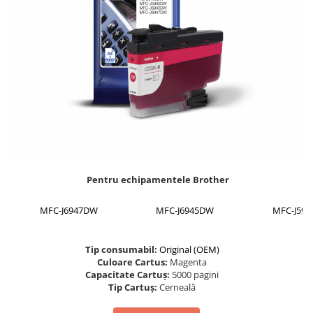
Foarfece
Perforatoare
Hârtie / Produse din hârtie
Agende
Bloc Notes
Carton Color
Cuburi din Hârtie / Notițe Adezive
Etichete Autocolante
Hârtie
Pentru echipamentele Brother
Hârtie Color
Hârtie Foto
MFC-J6947DW
MFC-J6945DW
MFC-J59
Notes Adeziv
Plicuri
Tip consumabil:
Original (OEM)
Registre / Repertoare
Culoare Cartus:
Magenta
Role Casă de Marcat
Capacitate Cartuș:
5000 pagini
Tip Cartuș:
Cerneală
Role Hârtie Plotter
Tipizate