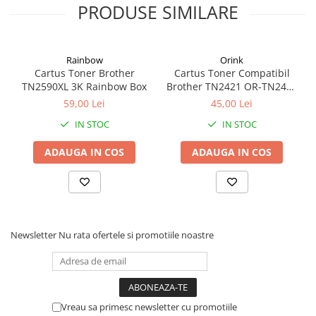
PRODUSE SIMILARE
Coperți Caiete / Cărți
Cretă/Burete/Table Școlare
Plastilină
Rainbow
Orink
Socotitori / Bețigașe
Cartus Toner Brother
Cartus Toner Compatibil
TN2590XL 3K Rainbow Box
Brother TN2421 OR-TN2421
Articole Creative și Craft
Orink Black
59,00 Lei
45,00 Lei
Carioci
IN STOC
IN STOC
Creioane Colorate
Instrumente Geometrie
ADAUGA IN COS
ADAUGA IN COS
Lipici
Tehnica de birou
Laminatoare
Folii Laminare
Newsletter
Nu rata ofertele si promotiile noastre
Distrugătoare Documente
Ghilotine / Trimmere
Aparate de Îndosariat și Accesorii
Calculatoare de Birou
Vreau sa primesc newsletter cu promotiile