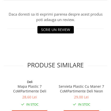
Cuttere
Foarfece
Daca doresti sa iti exprimi parerea despre acest produs
Perforatoare
poti adauga un review.
Hârtie / Produse din hârtie
SCRIE UN REVIEW
Agende
Bloc Notes
Carton Color
Cuburi din Hârtie / Notițe Adezive
Etichete Autocolante
Hârtie
PRODUSE SIMILARE
Hârtie Color
Hârtie Foto
Notes Adeziv
Deli
Mapa Plastic 7
Servieta Plastic Cu Maner 7
Plicuri
CoMPartimente Deli
CoMPartimente Deli Neon
Registre / Repertoare
28,60 Lei
29,00 Lei
Role Casă de Marcat
IN STOC
IN STOC
Role Hârtie Plotter