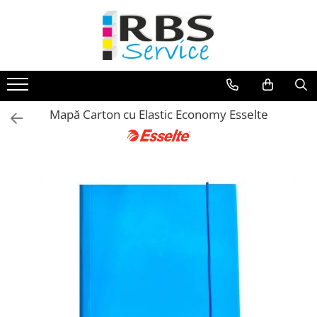
Magazin Online
Echipamente de printare
Imprimante
Mapă Carton cu Elastic Economy Esselte
Format mare - plotter
Imprimante Laser
Imprimante LED
Imprimante termice portabile
Multifunctionale
Multifunctionale cu cerneala
Multifunctionale Laser
Multifunctionale LED
Scanere
Scanere de birou
Scanere portabile