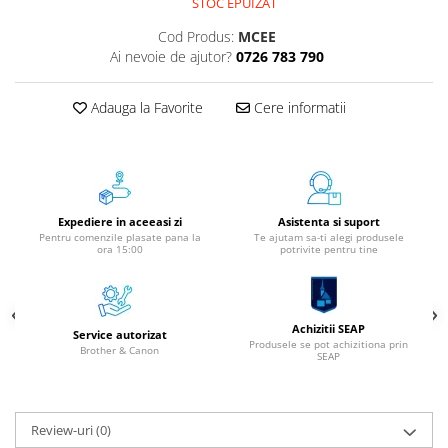
STOC EPUIZAT
Aparate de etichetat si imprimante
etichete
Cod Produs:
MCEE
Ai nevoie de ajutor?
0726 783 790
Cititoare coduri de bare
Papetărie / Birotică
Adauga la Favorite
Cere informatii
Accesorii pentru birou
Elastice / Buretiere / Lupe
Tuș Ștampile / Tușiere / Indigo
Adezivi
Expediere in aceeasi zi
Asistenta si suport
Benzi Adezive / Dispensere
Pentru comenzile plasate pana la
Te ajutam sa-ti alegi produsele
ora 15:00
potrivite pentru tine
Rigle
Suport Accesorii Birou
Coșuri de Birou
Suporturi Documente
Achizitii SEAP
Service autorizat
Produsele se pot achizitiona prin
Brother & Canon
Ace / Pioneze
SEAP
Agrafe / Clipsuri
Capsatoare / Decapsatoare
Review-uri
(0)
Capse