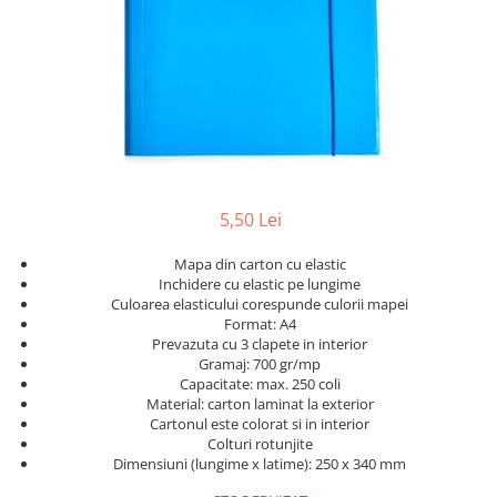
Scanere format mare
Consumabile
Consumabile echipamente
Cartușe
Flacoane Cerneală
Cilindrii / Drum Unit
Unitate Transfer / Belt Unit
5,50 Lei
Containere reziduale
Consumabile echipamente de
Mapa din carton cu elastic
etichetat
Inchidere cu elastic pe lungime
Culoarea elasticului corespunde culorii mapei
Benzi Brother P-Touch
Format: A4
Role Brother DK
Prevazuta cu 3 clapete in interior
Role Termice și Riboane
Gramaj: 700 gr/mp
Capacitate: max. 250 coli
Role Brother CZ
Material: carton laminat la exterior
Alte Consumabile
Cartonul este colorat si in interior
Colturi rotunjite
Echipamente de etichetare &
Dimensiuni (lungime x latime): 250 x 340 mm
coduri de bare