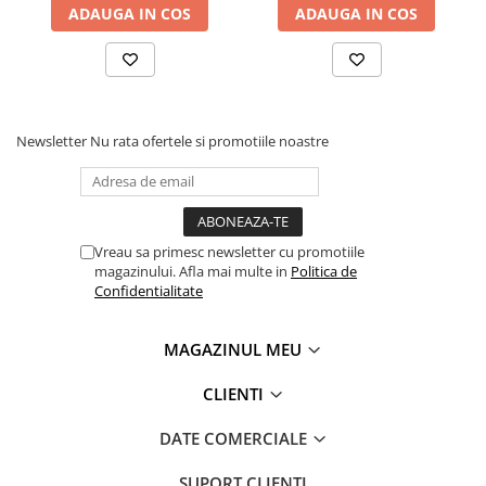
Tipizate
ADAUGA IN COS
ADAUGA IN COS
Instrumente de scris
Pixuri
Stilouri
Rollere
Newsletter
Nu rata ofertele si promotiile noastre
Creioane Grafice
Markere / Textmarkere
Rezerve Pixuri / Cerneală
Radiere
Vreau sa primesc newsletter cu promotiile
Corectoare
magazinului. Afla mai multe in
Politica de
Confidentialitate
Creioane Mecanice / Mine
Linere
MAGAZINUL MEU
Penițe
Organizare și Arhivare
CLIENTI
Bibliorafturi
DATE COMERCIALE
Dosare
Folii Protecție
SUPORT CLIENTI