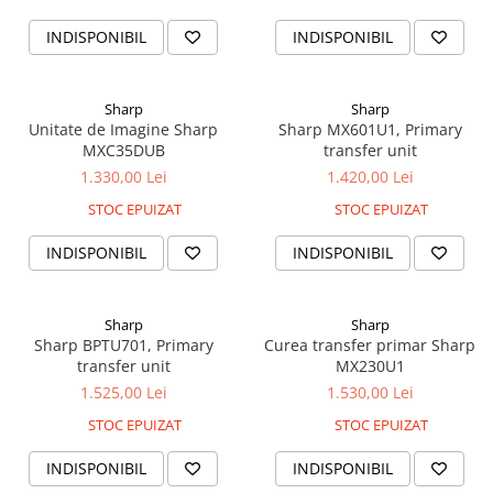
Alonje
INDISPONIBIL
INDISPONIBIL
Clipboard-uri
Accesorii pentru Arhivare
Caiete Mecanice
Sharp
Sharp
Unitate de Imagine Sharp
Sharp MX601U1, Primary
Articole Ambalare
MXC35DUB
transfer unit
Elastice bani
1.330,00 Lei
1.420,00 Lei
Ecusoane
STOC EPUIZAT
STOC EPUIZAT
Intercalatoare
Magneți
INDISPONIBIL
INDISPONIBIL
Sfoară
Mape
Sharp
Sharp
Rechizite Școlare
Sharp BPTU701, Primary
Curea transfer primar Sharp
transfer unit
MX230U1
Ghiozdane / Genți
1.525,00 Lei
1.530,00 Lei
Penare
STOC EPUIZAT
STOC EPUIZAT
Instrumente de Scris și Desen
Accesorii pentru Pictură
INDISPONIBIL
INDISPONIBIL
Caiete