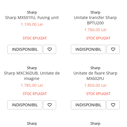
Coperți Caiete / Cărți
Sharp
Sharp
Cretă/Burete/Table Școlare
Sharp MX501FU, Fusing unit
Unitate transfer Sharp
Plastilină
BPTU200
1.199,00 Lei
Socotitori / Bețigașe
1.760,00 Lei
Articole Creative și Craft
STOC EPUIZAT
STOC EPUIZAT
Carioci
INDISPONIBIL
INDISPONIBIL
Creioane Colorate
Instrumente Geometrie
Lipici
Sharp
Sharp
Tehnica de birou
Sharp MXC36DUB, Unitate de
Unitate de fixare Sharp
imagine
MX602FU
Laminatoare
1.785,00 Lei
1.850,00 Lei
Folii Laminare
STOC EPUIZAT
STOC EPUIZAT
Distrugătoare Documente
Ghilotine / Trimmere
INDISPONIBIL
INDISPONIBIL
Aparate de Îndosariat și Accesorii
Calculatoare de Birou
Sharp
Sharp