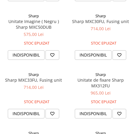
Foarfece
Perforatoare
Sharp
Sharp
Hârtie / Produse din hârtie
Unitate Imagine ( Negru )
Sharp MXC30FU, Fusing unit
Sharp MXC50DUB
714,00 Lei
Agende
575,00 Lei
Bloc Notes
STOC EPUIZAT
STOC EPUIZAT
Carton Color
Cuburi din Hârtie / Notițe Adezive
INDISPONIBIL
INDISPONIBIL
Etichete Autocolante
Hârtie
Sharp
Sharp
Hârtie Color
Sharp MXC33FU, Fusing unit
Unitate de fixare Sharp
Hârtie Foto
MX312FU
714,00 Lei
Notes Adeziv
965,00 Lei
Plicuri
STOC EPUIZAT
STOC EPUIZAT
Registre / Repertoare
INDISPONIBIL
INDISPONIBIL
Role Casă de Marcat
Role Hârtie Plotter
Tipizate
Sharp
Sharp