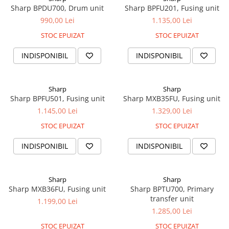
Sharp BPDU700, Drum unit
Sharp BPFU201, Fusing unit
Instrumente de scris
990,00 Lei
1.135,00 Lei
Pixuri
STOC EPUIZAT
STOC EPUIZAT
Stilouri
Rollere
INDISPONIBIL
INDISPONIBIL
Creioane Grafice
Markere / Textmarkere
Sharp
Sharp
Rezerve Pixuri / Cerneală
Sharp BPFU501, Fusing unit
Sharp MXB35FU, Fusing unit
Radiere
1.145,00 Lei
1.329,00 Lei
Corectoare
STOC EPUIZAT
STOC EPUIZAT
Creioane Mecanice / Mine
Linere
INDISPONIBIL
INDISPONIBIL
Penițe
Organizare și Arhivare
Sharp
Sharp
Bibliorafturi
Sharp MXB36FU, Fusing unit
Sharp BPTU700, Primary
transfer unit
Dosare
1.199,00 Lei
1.285,00 Lei
Folii Protecție
STOC EPUIZAT
STOC EPUIZAT
Cutii Arhivare