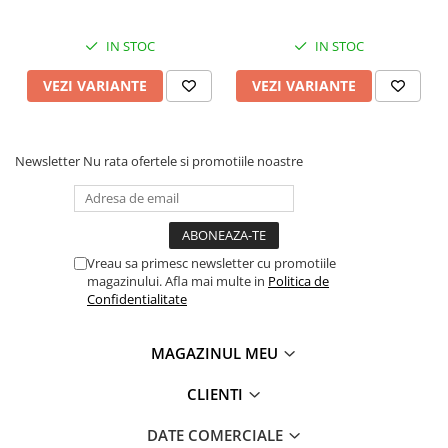
Tipizate
Instrumente de scris
IN STOC
IN STOC
Pixuri
VEZI VARIANTE
VEZI VARIANTE
Stilouri
Rollere
Creioane Grafice
Newsletter
Nu rata ofertele si promotiile noastre
Markere / Textmarkere
Rezerve Pixuri / Cerneală
Radiere
Corectoare
Vreau sa primesc newsletter cu promotiile
Creioane Mecanice / Mine
magazinului. Afla mai multe in
Politica de
Confidentialitate
Linere
Penițe
MAGAZINUL MEU
Organizare și Arhivare
Bibliorafturi
CLIENTI
Dosare
DATE COMERCIALE
Folii Protecție