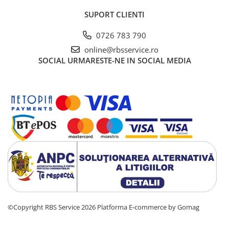
Cutii Arhivare
SUPORT CLIENTI
Alonje
Clipboard-uri
0726 783 790
Accesorii pentru Arhivare
online@rbsservice.ro
SOCIAL
URMARESTE-NE IN SOCIAL MEDIA
Caiete Mecanice
Articole Ambalare
Elastice bani
Ecusoane
Intercalatoare
Magneți
Sfoară
Mape
Rechizite Școlare
Ghiozdane / Genți
Penare
©Copyright RBS Service 2026
Platforma E-commerce by Gomag
Instrumente de Scris și Desen
Accesorii pentru Pictură