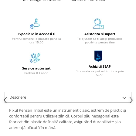
Aparate de etichetat si imprimante
etichete
Cititoare coduri de bare
Papetărie / Birotică
Expediere in aceeasi zi
Asistenta si suport
Accesorii pentru birou
Pentru comenzile plasate pana la
Te ajutam sa-ti alegi produsele
ora 15:00
potrivite pentru tine
Elastice / Buretiere / Lupe
Tuș Ștampile / Tușiere / Indigo
Adezivi
Achizitii SEAP
Benzi Adezive / Dispensere
Service autorizat
Produsele se pot achizitiona prin
Brother & Canon
SEAP
Rigle
Suport Accesorii Birou
Coșuri de Birou
Descriere
Suporturi Documente
Ace / Pioneze
Pixul Pensan Tribal este un instrument clasic, extrem de practic și
Agrafe / Clipsuri
confortabil pentru utilizare zilnică. Corpul său hexagonal este
fabricat din plastic de înaltă calitate, asigurând durabilitate și o
Capsatoare / Decapsatoare
aderență plăcută în mână.
Capse