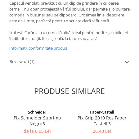
Capacul ventilat, prevăzut cu un clip de prindere în culoarea
Cuttere
cernelii, nu doar protejează vârful pixului, dar permite și o purtare
Foarfece
comodă în buzunar sau pe clipboard. Grosimea liniei de scriere
Perforatoare
este de 1 mm, perfectă pentru o scriere clară și fluentă.
Hârtie / Produse din hârtie
ixul este încărcat cu cerneală albă, ideal pentru notițe și sublinieri
Agende
în diferite situații, fie la școală, la birou sau acasă.
Bloc Notes
Informatii conformitate produs
Carton Color
Review-uri
(1)
Cuburi din Hârtie / Notițe Adezive
Etichete Autocolante
Hârtie
Hârtie Color
PRODUSE SIMILARE
Hârtie Foto
Notes Adeziv
Plicuri
Schneider
Faber-Castell
Pix Schneider Suprimo
Pix Grip 2010 Roz Faber
Registre / Repertoare
Negru3
CastelL3
Role Casă de Marcat
de la 6,05 Lei
26,40 Lei
Role Hârtie Plotter