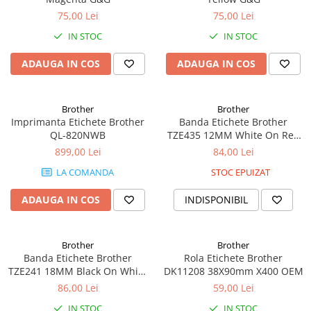
Cuttere
75,00 Lei
75,00 Lei
Foarfece
IN STOC
IN STOC
Perforatoare
Hârtie / Produse din hârtie
ADAUGA IN COS
ADAUGA IN COS
Agende
Bloc Notes
Brother
Brother
Carton Color
Imprimanta Etichete Brother
Banda Etichete Brother
QL-820NWB
TZE435 12MM White On Red
Cuburi din Hârtie / Notițe Adezive
Oem
899,00 Lei
84,00 Lei
Etichete Autocolante
LA COMANDA
STOC EPUIZAT
Hârtie
Hârtie Color
ADAUGA IN COS
INDISPONIBIL
Hârtie Foto
Notes Adeziv
Brother
Brother
Plicuri
Banda Etichete Brother
Rola Etichete Brother
Registre / Repertoare
TZE241 18MM Black On White
DK11208 38X90mm X400 OEM
Role Casă de Marcat
Oem
86,00 Lei
59,00 Lei
Role Hârtie Plotter
IN STOC
IN STOC