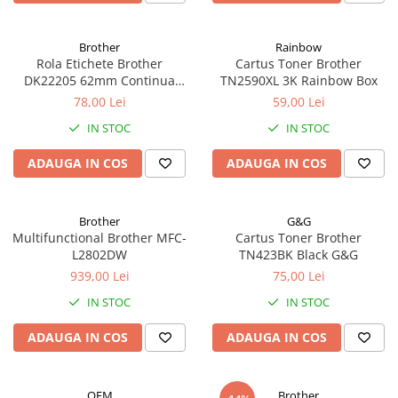
Scanere format mare
Consumabile
Brother
Rainbow
Consumabile echipamente
Rola Etichete Brother
Cartus Toner Brother
DK22205 62mm Continua
TN2590XL 3K Rainbow Box
Cartușe
OEM
78,00 Lei
59,00 Lei
Flacoane Cerneală
IN STOC
IN STOC
Cilindrii / Drum Unit
Unitate Transfer / Belt Unit
ADAUGA IN COS
ADAUGA IN COS
Containere reziduale
Consumabile echipamente de
etichetat
Brother
G&G
Multifunctional Brother MFC-
Cartus Toner Brother
Benzi Brother P-Touch
L2802DW
TN423BK Black G&G
Role Brother DK
939,00 Lei
75,00 Lei
Role Termice și Riboane
IN STOC
IN STOC
Role Brother CZ
ADAUGA IN COS
ADAUGA IN COS
Alte Consumabile
Echipamente de etichetare &
coduri de bare
OEM
Brother