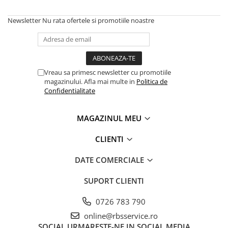
Caiete
Coperți Caiete / Cărți
Newsletter
Nu rata ofertele si promotiile noastre
Cretă/Burete/Table Școlare
Plastilină
Socotitori / Bețigașe
Vreau sa primesc newsletter cu promotiile
Articole Creative și Craft
magazinului. Afla mai multe in
Politica de
Carioci
Confidentialitate
Creioane Colorate
Instrumente Geometrie
MAGAZINUL MEU
Lipici
CLIENTI
Tehnica de birou
Laminatoare
DATE COMERCIALE
Folii Laminare
SUPORT CLIENTI
Distrugătoare Documente
Ghilotine / Trimmere
0726 783 790
Aparate de Îndosariat și Accesorii
online@rbsservice.ro
Calculatoare de Birou
SOCIAL
URMARESTE-NE IN SOCIAL MEDIA