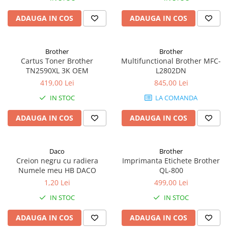
Tipizate
ADAUGA IN COS
ADAUGA IN COS
Instrumente de scris
Pixuri
Stilouri
Brother
Brother
Cartus Toner Brother
Multifunctional Brother MFC-
Rollere
TN2590XL 3K OEM
L2802DN
Creioane Grafice
419,00 Lei
845,00 Lei
Markere / Textmarkere
IN STOC
LA COMANDA
Rezerve Pixuri / Cerneală
Radiere
ADAUGA IN COS
ADAUGA IN COS
Corectoare
Creioane Mecanice / Mine
Daco
Brother
Linere
Creion negru cu radiera
Imprimanta Etichete Brother
Penițe
Numele meu HB DACO
QL-800
Organizare și Arhivare
1,20 Lei
499,00 Lei
Bibliorafturi
IN STOC
IN STOC
Dosare
ADAUGA IN COS
ADAUGA IN COS
Folii Protecție