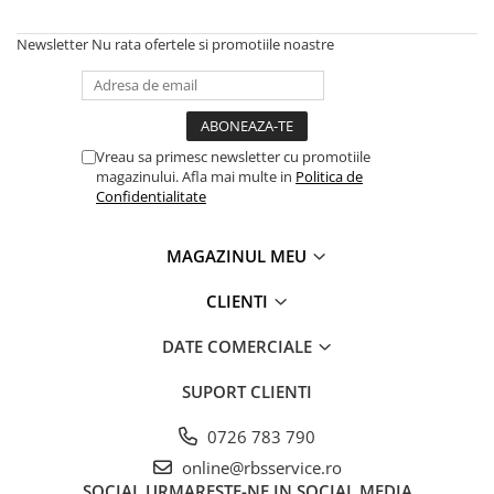
Caiete
Coperți Caiete / Cărți
Newsletter
Nu rata ofertele si promotiile noastre
Cretă/Burete/Table Școlare
Plastilină
Socotitori / Bețigașe
Vreau sa primesc newsletter cu promotiile
Articole Creative și Craft
magazinului. Afla mai multe in
Politica de
Carioci
Confidentialitate
Creioane Colorate
Instrumente Geometrie
MAGAZINUL MEU
Lipici
CLIENTI
Tehnica de birou
Laminatoare
DATE COMERCIALE
Folii Laminare
SUPORT CLIENTI
Distrugătoare Documente
Ghilotine / Trimmere
0726 783 790
Aparate de Îndosariat și Accesorii
online@rbsservice.ro
Calculatoare de Birou
SOCIAL
URMARESTE-NE IN SOCIAL MEDIA