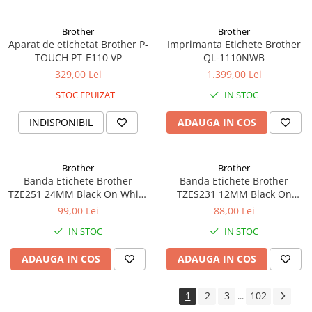
Cutii Arhivare
Alonje
Brother
Brother
Aparat de etichetat Brother P-
Imprimanta Etichete Brother
Clipboard-uri
TOUCH PT-E110 VP
QL-1110NWB
Accesorii pentru Arhivare
329,00 Lei
1.399,00 Lei
Caiete Mecanice
STOC EPUIZAT
IN STOC
Articole Ambalare
Elastice bani
INDISPONIBIL
ADAUGA IN COS
Ecusoane
Intercalatoare
Brother
Brother
Magneți
Banda Etichete Brother
Banda Etichete Brother
Sfoară
TZE251 24MM Black On White
TZES231 12MM Black On
Oem
White Oem
Mape
99,00 Lei
88,00 Lei
Rechizite Școlare
IN STOC
IN STOC
Ghiozdane / Genți
ADAUGA IN COS
ADAUGA IN COS
Penare
Instrumente de Scris și Desen
1
2
3
102
...
Accesorii pentru Pictură