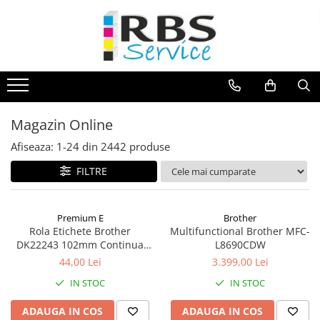
Magazin Online
Echipamente de printare
Imprimante
Format mare - plotter
Magazin Online
Imprimante Laser
Afiseaza:
1-
24
din
2442
produse
Imprimante LED
FILTRE
Imprimante termice portabile
Multifunctionale
Multifunctionale cu cerneala
Premium E
Brother
Rola Etichete Brother
Multifunctional Brother MFC-
Multifunctionale Laser
DK22243 102mm Continua
L8690CDW
Multifunctionale LED
Premium E
44,00 Lei
3.399,00 Lei
Scanere
IN STOC
IN STOC
Scanere de birou
Scanere portabile
ADAUGA IN COS
ADAUGA IN COS