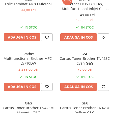
-14%
Aparate de etichetat si imprimante
Folie Laminat A4 80 Microni
Brother DCP-T730DW,
etichete
Multifunctional Inkjet Color
44,00 Lei
Wireless
1.149,00 Lei
Cititoare coduri de bare
985,00 Lei
Papetărie / Birotică
IN STOC
IN STOC
Accesorii pentru birou
ADAUGA IN COS
ADAUGA IN COS
Elastice / Buretiere / Lupe
Tuș Ștampile / Tușiere / Indigo
Adezivi
Brother
G&G
Benzi Adezive / Dispensere
Multifunctional Brother MFC-
Cartus Toner Brother TN423C
L5710DW
Cyan G&G
Rigle
2.299,00 Lei
75,00 Lei
Suport Accesorii Birou
Coșuri de Birou
IN STOC
IN STOC
Suporturi Documente
ADAUGA IN COS
ADAUGA IN COS
Ace / Pioneze
Agrafe / Clipsuri
Capsatoare / Decapsatoare
G&G
G&G
Cartus Toner Brother TN423M
Cartus Toner Brother TN423Y
Capse
Magenta G&G
Yellow G&G