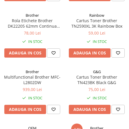
Scanere format mare
Consumabile
Brother
Rainbow
Consumabile echipamente
Rola Etichete Brother
Cartus Toner Brother
DK22205 62mm Continua
TN2590XL 3K Rainbow Box
Cartușe
OEM
78,00 Lei
59,00 Lei
Flacoane Cerneală
IN STOC
IN STOC
Cilindrii / Drum Unit
Unitate Transfer / Belt Unit
ADAUGA IN COS
ADAUGA IN COS
Containere reziduale
Consumabile echipamente de
etichetat
Brother
G&G
Multifunctional Brother MFC-
Cartus Toner Brother
Benzi Brother P-Touch
L2802DW
TN423BK Black G&G
Role Brother DK
939,00 Lei
75,00 Lei
Role Termice și Riboane
IN STOC
IN STOC
Role Brother CZ
ADAUGA IN COS
ADAUGA IN COS
Alte Consumabile
Echipamente de etichetare &
coduri de bare
OEM
Brother