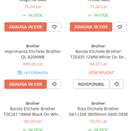
Cuttere
75,00 Lei
75,00 Lei
Foarfece
IN STOC
IN STOC
Perforatoare
Hârtie / Produse din hârtie
ADAUGA IN COS
ADAUGA IN COS
Agende
Bloc Notes
Brother
Brother
Carton Color
Imprimanta Etichete Brother
Banda Etichete Brother
QL-820NWB
TZE435 12MM White On Red
Cuburi din Hârtie / Notițe Adezive
Oem
899,00 Lei
84,00 Lei
Etichete Autocolante
LA COMANDA
STOC EPUIZAT
Hârtie
Hârtie Color
ADAUGA IN COS
INDISPONIBIL
Hârtie Foto
Notes Adeziv
Brother
Brother
Plicuri
Banda Etichete Brother
Rola Etichete Brother
Registre / Repertoare
TZE241 18MM Black On White
DK11208 38X90mm X400 OEM
Role Casă de Marcat
Oem
86,00 Lei
59,00 Lei
Role Hârtie Plotter
IN STOC
IN STOC