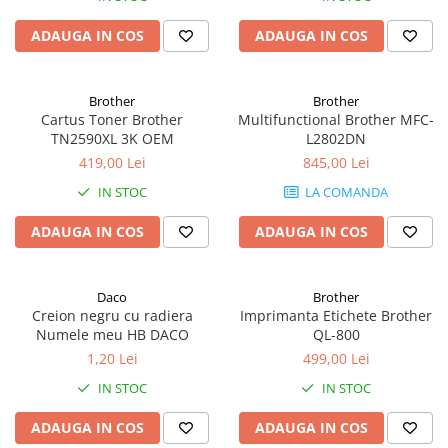
Tipizate
ADAUGA IN COS
ADAUGA IN COS
Instrumente de scris
Pixuri
Stilouri
Brother
Brother
Cartus Toner Brother
Multifunctional Brother MFC-
Rollere
TN2590XL 3K OEM
L2802DN
Creioane Grafice
419,00 Lei
845,00 Lei
Markere / Textmarkere
IN STOC
LA COMANDA
Rezerve Pixuri / Cerneală
Radiere
ADAUGA IN COS
ADAUGA IN COS
Corectoare
Creioane Mecanice / Mine
Daco
Brother
Linere
Creion negru cu radiera
Imprimanta Etichete Brother
Penițe
Numele meu HB DACO
QL-800
Organizare și Arhivare
1,20 Lei
499,00 Lei
Bibliorafturi
IN STOC
IN STOC
Dosare
ADAUGA IN COS
ADAUGA IN COS
Folii Protecție