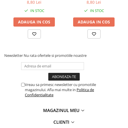
8,80 Lei
8,80 Lei
Tipizate
IN STOC
IN STOC
Instrumente de scris
Pixuri
ADAUGA IN COS
ADAUGA IN COS
Stilouri
Rollere
Creioane Grafice
Markere / Textmarkere
Newsletter
Nu rata ofertele si promotiile noastre
Rezerve Pixuri / Cerneală
Radiere
Corectoare
Creioane Mecanice / Mine
Vreau sa primesc newsletter cu promotiile
Linere
magazinului. Afla mai multe in
Politica de
Penițe
Confidentialitate
Organizare și Arhivare
MAGAZINUL MEU
Bibliorafturi
Dosare
CLIENTI
Folii Protecție