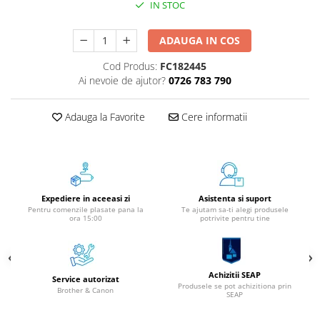
IN STOC
Aparate de etichetat si imprimante
etichete
ADAUGA IN COS
Cititoare coduri de bare
Papetărie / Birotică
Cod Produs:
FC182445
Ai nevoie de ajutor?
0726 783 790
Accesorii pentru birou
Elastice / Buretiere / Lupe
Adauga la Favorite
Cere informatii
Tuș Ștampile / Tușiere / Indigo
Adezivi
Benzi Adezive / Dispensere
Rigle
Suport Accesorii Birou
Expediere in aceeasi zi
Asistenta si suport
Pentru comenzile plasate pana la
Te ajutam sa-ti alegi produsele
Coșuri de Birou
ora 15:00
potrivite pentru tine
Suporturi Documente
Ace / Pioneze
Agrafe / Clipsuri
Achizitii SEAP
Service autorizat
Produsele se pot achizitiona prin
Brother & Canon
Capsatoare / Decapsatoare
SEAP
Capse