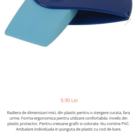
Scanere format mare
Consumabile
Consumabile echipamente
Cartușe
Flacoane Cerneală
Cilindrii / Drum Unit
Unitate Transfer / Belt Unit
Containere reziduale
Consumabile echipamente de
etichetat
Benzi Brother P-Touch
Role Brother DK
9,90 Lei
Role Termice și Riboane
Role Brother CZ
Radiera de dimensiuni mici, din plastic pentru o stergere curata, fara
Alte Consumabile
urme. Forma ergonomica pentru utilizare confortabila. Invelis din
plastic protector, Pentru creioane grafit si colorate. Nu contine PVC.
Echipamente de etichetare &
Ambalare individuala in punguta de plastic cu cod de bare.
coduri de bare