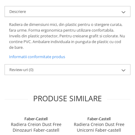
Cuttere
Descriere
Foarfece
Perforatoare
Radiera de dimensiuni mici, din plastic pentru o stergere curata,
Hârtie / Produse din hârtie
fara urme. Forma ergonomica pentru utilizare confortabila.
Invelis din plastic protector, Pentru creioane grafit si colorate. Nu
Agende
contine PVC. Ambalare individuala in punguta de plastic cu cod
Bloc Notes
de bare.
Carton Color
Informatii conformitate produs
Cuburi din Hârtie / Notițe Adezive
Etichete Autocolante
Review-uri
(0)
Hârtie
Hârtie Color
Hârtie Foto
PRODUSE SIMILARE
Notes Adeziv
Plicuri
Registre / Repertoare
Faber-Castell
Faber-Castell
Role Casă de Marcat
Radiera Creion Dust Free
Radiera Creion Dust Free
Dinozauri Faber-castell
Unicorni Faber-castell
Role Hârtie Plotter