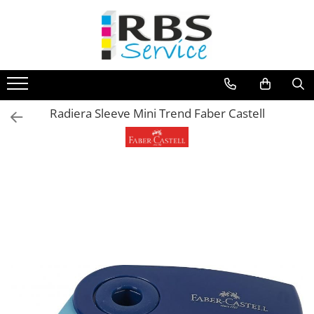
Magazin Online
Echipamente de printare
Imprimante
Radiera Sleeve Mini Trend Faber Castell
Format mare - plotter
Imprimante Laser
Imprimante LED
Imprimante termice portabile
Multifunctionale
Multifunctionale cu cerneala
Multifunctionale Laser
Multifunctionale LED
Scanere
Scanere de birou
Scanere portabile