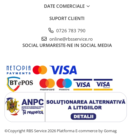
Cutii Arhivare
DATE COMERCIALE
Alonje
SUPORT CLIENTI
Clipboard-uri
Accesorii pentru Arhivare
0726 783 790
Caiete Mecanice
online@rbsservice.ro
Articole Ambalare
SOCIAL
URMARESTE-NE IN SOCIAL MEDIA
Elastice bani
Ecusoane
Intercalatoare
Magneți
Sfoară
Mape
Rechizite Școlare
Ghiozdane / Genți
Penare
Instrumente de Scris și Desen
Accesorii pentru Pictură
©Copyright RBS Service 2026
Platforma E-commerce by Gomag