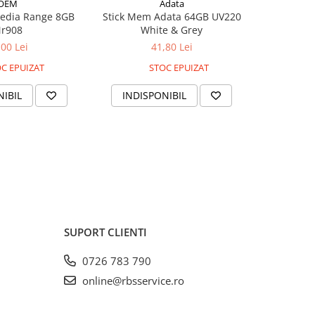
OEM
Adata
edia Range 8GB
Stick Mem Adata 64GB UV220
Stick Me
r908
White & Grey
,00 Lei
41,80 Lei
C EPUIZAT
STOC EPUIZAT
NIBIL
INDISPONIBIL
INDIS
SUPORT CLIENTI
0726 783 790
online@rbsservice.ro