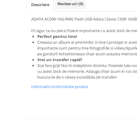
Aparate de etichetat si imprimante
Review-uri
(0)
Descriere
etichete
Cititoare coduri de bare
ADATA AC008-16G-RWE Flash USB Adata Classic C008 16GB, re
Papetărie / Birotică
Fii sigur ca nu pierzi fisiere importante cu acest stick de 
Accesorii pentru birou
Perfect pentru tine!
Creeaza un album al amintirilor si tine-l protejat in ace
Elastice / Buretiere / Lupe
importante sunt pentru tine fotografiile si videoclipurile
Tuș Ștampile / Tușiere / Indigo
pe ganduri! Achizitioneaza chiar acum aceasta memorie
Vrei un transfer rapid?
Adezivi
Stai fara griji! Noi iti indeplinim dorinta. Fisierele tale 
Benzi Adezive / Dispensere
cu acest stick de memorie. Adauga chiar acum in cos st
bucura-te de o viteza incredibila de transfer!
Rigle
Suport Accesorii Birou
Informatii conformitate produs
Coșuri de Birou
Suporturi Documente
Ace / Pioneze
Agrafe / Clipsuri
Capsatoare / Decapsatoare
Capse