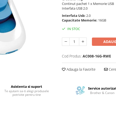
Continut pachet 1 x Memorie USB
Interfata USB 2.0
Interfata Usb:
2.0
Capacitate Memorie:
16GB
IN STOC
ADAUG
Cod Produs:
AC008-16G-RWE
Adauga la Favorite
Cere 
Asistenta si suport
Service autoriza
Te ajutam sa-ti alegi produsele
Brother & Canon
potrivite pentru tine