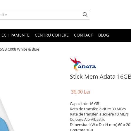
E ECHIPAMENTE
CENTRU COPIERE
CONTACT
BLOG
6GB C008 White & Blue
Stick Mem Adata 16GB
36,00 Lei
Capacitate 16 GB
Rata de transfer la citire 30 MB/s
Rata de transfer la scriere 10 MB/s
Culoare Alb-Albastru
Dimensiuni (W x D x H mm) 60 x 20
Greutate 10 g