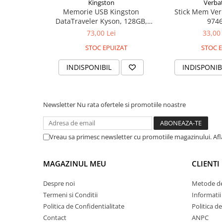
Kingston
Verba
Cuttere
Memorie USB Kingston
Stick Mem Ve
Foarfece
DataTraveler Kyson, 128GB,
974
USB 3.2, metalic
Perforatoare
73,00 Lei
33,00 
Hârtie / Produse din hârtie
STOC EPUIZAT
STOC E
Agende
INDISPONIBIL
INDISPONIB
Bloc Notes
Carton Color
Cuburi din Hârtie / Notițe Adezive
Newsletter
Nu rata ofertele si promotiile noastre
Etichete Autocolante
Hârtie
Vreau sa primesc newsletter cu promotiile magazinului. Af
Hârtie Color
Hârtie Foto
MAGAZINUL MEU
CLIENTI
Notes Adeziv
Plicuri
Despre noi
Metode de
Registre / Repertoare
Termeni si Conditii
Informatii
Role Casă de Marcat
Politica de Confidentialitate
Politica d
Role Hârtie Plotter
Contact
ANPC