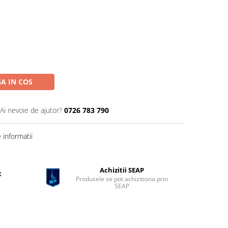
A IN COS
Ai nevoie de ajutor?
0726 783 790
informatii
Achizitii SEAP
t
Produsele se pot achizitiona prin
SEAP