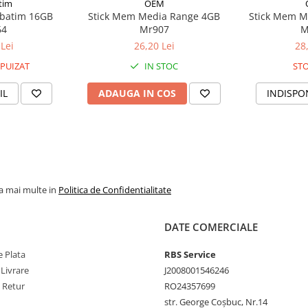
tim
OEM
rbatim 16GB
Stick Mem Media Range 4GB
Stick Mem M
64
Mr907
M
Lei
26,20 Lei
28
PUIZAT
IN STOC
STO
IL
ADAUGA IN COS
INDISPO
la mai multe in
Politica de Confidentialitate
DATE COMERCIALE
 Plata
RBS Service
 Livrare
J2008001546246
e Retur
RO24357699
str. George Coșbuc, Nr.14