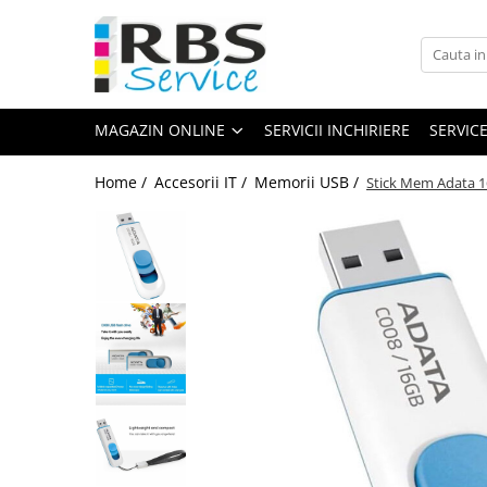
Magazin Online
Echipamente de printare
MAGAZIN ONLINE
SERVICII INCHIRIERE
SERVIC
Imprimante
Format mare - plotter
Home /
Accesorii IT /
Memorii USB /
Stick Mem Adata 1
Imprimante Laser
Imprimante LED
Imprimante termice portabile
Multifunctionale
Multifunctionale cu cerneala
Multifunctionale Laser
Multifunctionale LED
Scanere
Scanere de birou
Scanere portabile