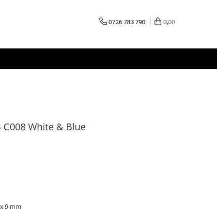
0726 783 790
0,00
 C008 White & Blue
 x 9 mm