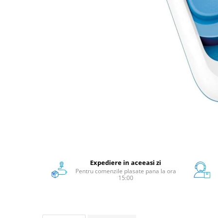
Scanere format mare
Consumabile
Consumabile echipamente
Cartușe
Flacoane Cerneală
Cilindrii / Drum Unit
Unitate Transfer / Belt Unit
Containere reziduale
Consumabile echipamente de
etichetat
Benzi Brother P-Touch
Role Brother DK
Role Termice și Riboane
Expediere in aceeasi zi
Pentru comenzile plasate pana la ora
Role Brother CZ
15:00
Alte Consumabile
Echipamente de etichetare &
coduri de bare