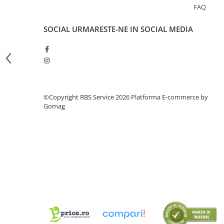
Tipizate
FAQ
Instrumente de scris
SOCIAL
URMARESTE-NE IN SOCIAL MEDIA
Pixuri
Stilouri
Rollere
Creioane Grafice
Markere / Textmarkere
©Copyright RBS Service 2026
Platforma E-commerce by
Rezerve Pixuri / Cerneală
Gomag
Radiere
Corectoare
Creioane Mecanice / Mine
Linere
Penițe
Organizare și Arhivare
Bibliorafturi
Dosare
Folii Protecție