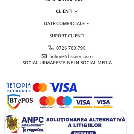
Cutii Arhivare
CLIENTI
Alonje
Clipboard-uri
DATE COMERCIALE
Accesorii pentru Arhivare
SUPORT CLIENTI
Caiete Mecanice
Articole Ambalare
0726 783 790
Elastice bani
online@rbsservice.ro
Ecusoane
SOCIAL
URMARESTE-NE IN SOCIAL MEDIA
Intercalatoare
Magneți
Sfoară
Mape
Rechizite Școlare
Ghiozdane / Genți
Penare
Instrumente de Scris și Desen
Accesorii pentru Pictură