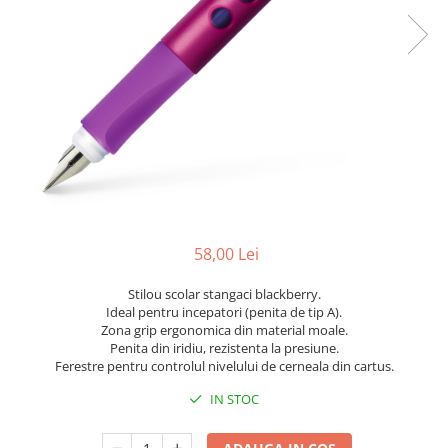
Scanere format mare
Consumabile
Consumabile echipamente
Cartușe
Flacoane Cerneală
Cilindrii / Drum Unit
Unitate Transfer / Belt Unit
Containere reziduale
Consumabile echipamente de
etichetat
58,00 Lei
Benzi Brother P-Touch
Stilou scolar stangaci blackberry.
Role Brother DK
Ideal pentru incepatori (penita de tip A).
Role Termice și Riboane
Zona grip ergonomica din material moale.
Penita din iridiu, rezistenta la presiune.
Role Brother CZ
Ferestre pentru controlul nivelului de cerneala din cartus.
Alte Consumabile
IN STOC
Echipamente de etichetare &
coduri de bare