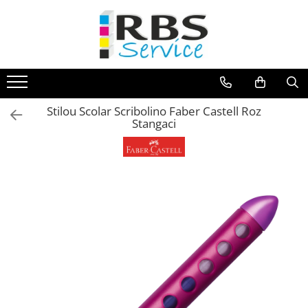
Magazin Online
Echipamente de printare
Imprimante
Stilou Scolar Scribolino Faber Castell Roz
Format mare - plotter
Stangaci
Imprimante Laser
Imprimante LED
Imprimante termice portabile
Multifunctionale
Multifunctionale cu cerneala
Multifunctionale Laser
Multifunctionale LED
Scanere
Scanere de birou
Scanere portabile