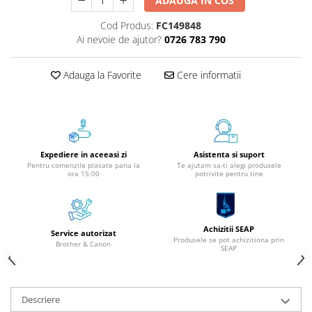
ADAUGA IN COS
Aparate de etichetat si imprimante
etichete
Cod Produs:
FC149848
Ai nevoie de ajutor?
0726 783 790
Cititoare coduri de bare
Papetărie / Birotică
Adauga la Favorite
Cere informatii
Accesorii pentru birou
Elastice / Buretiere / Lupe
Tuș Ștampile / Tușiere / Indigo
Adezivi
Expediere in aceeasi zi
Asistenta si suport
Benzi Adezive / Dispensere
Pentru comenzile plasate pana la
Te ajutam sa-ti alegi produsele
ora 15:00
potrivite pentru tine
Rigle
Suport Accesorii Birou
Coșuri de Birou
Suporturi Documente
Achizitii SEAP
Service autorizat
Produsele se pot achizitiona prin
Brother & Canon
Ace / Pioneze
SEAP
Agrafe / Clipsuri
Capsatoare / Decapsatoare
Descriere
Capse