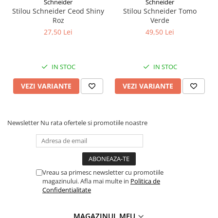
Schneider
Schneider
Tipizate
Stilou Schneider Ceod Shiny
Stilou Schneider Tomo
Instrumente de scris
Roz
Verde
27,50 Lei
49,50 Lei
Pixuri
Stilouri
Rollere
IN STOC
IN STOC
Creioane Grafice
Markere / Textmarkere
VEZI VARIANTE
VEZI VARIANTE
Rezerve Pixuri / Cerneală
Radiere
Corectoare
Newsletter
Nu rata ofertele si promotiile noastre
Creioane Mecanice / Mine
Linere
Penițe
Organizare și Arhivare
Vreau sa primesc newsletter cu promotiile
magazinului. Afla mai multe in
Politica de
Bibliorafturi
Confidentialitate
Dosare
Folii Protecție
MAGAZINUL MEU