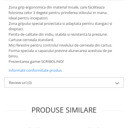
Cuttere
Zona grip ergonomica din material moale, care faciliteaza
Foarfece
folosirea celor 3 degete pentru prinderea stiloului in mana.
Ideal pentru incepatori.
Perforatoare
Zona gripului special proiectata si adaptata pentru stangaci si
Hârtie / Produse din hârtie
dreptaci.
Penita de calitate din iridiu, stabila si rezistenta la presiune.
Agende
Cartuse cerneala standard.
Bloc Notes
Mici ferestre pentru controlul nivelului de cerneala din cartus.
Carton Color
Forma speciala a capacului previne alunecarea acestuia de pe
birou.
Cuburi din Hârtie / Notițe Adezive
Prezentarea gamei SCRIBOLINO!
Etichete Autocolante
Informatii conformitate produs
Hârtie
Hârtie Color
Review-uri
(0)
Hârtie Foto
Notes Adeziv
Plicuri
PRODUSE SIMILARE
Registre / Repertoare
Role Casă de Marcat
Role Hârtie Plotter