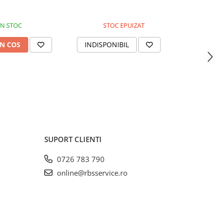
IN STOC
STOC EPUIZAT
N COS
INDISPONIBIL
INDIS
SUPORT CLIENTI
0726 783 790
online@rbsservice.ro