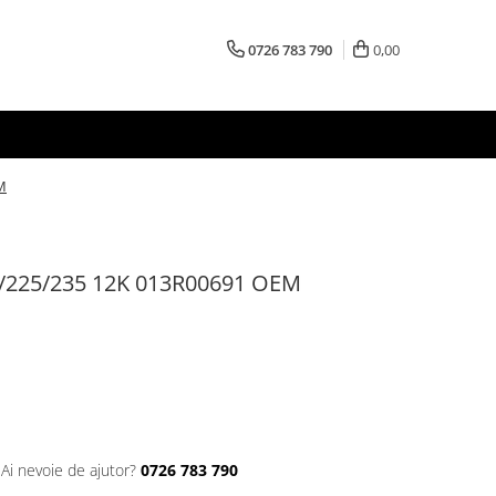
0726 783 790
0,00
M
0/225/235 12K 013R00691 OEM
Ai nevoie de ajutor?
0726 783 790