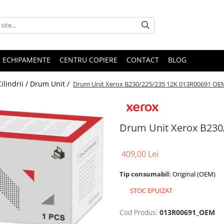
E ECHIPAMENTE
CENTRU COPIERE
CONTACT
BLOG
Cilindrii / Drum Unit /
Drum Unit Xerox B230/225/235 12K 013R00691 OE
Drum Unit Xerox B23
409,00 Lei
Tip consumabil:
Original (OEM)
STOC EPUIZAT
Cod Produs:
013R00691_OEM