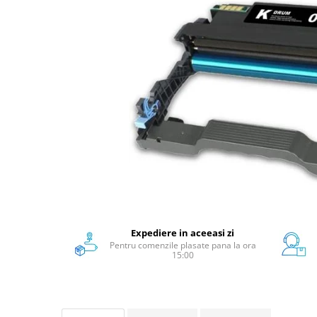
Scanere format mare
Consumabile
Consumabile echipamente
Cartușe
Flacoane Cerneală
Cilindrii / Drum Unit
Unitate Transfer / Belt Unit
Containere reziduale
Consumabile echipamente de
etichetat
Benzi Brother P-Touch
Role Brother DK
Role Termice și Riboane
Expediere in aceeasi zi
Pentru comenzile plasate pana la ora
Role Brother CZ
15:00
Alte Consumabile
Echipamente de etichetare &
coduri de bare