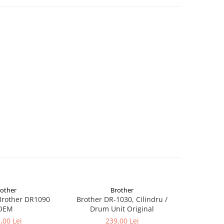
rother
Brother
Brother DR1090
Brother DR-1030, Cilindru /
Drum Uni
OEM
Drum Unit Original
,00 Lei
239,00 Lei