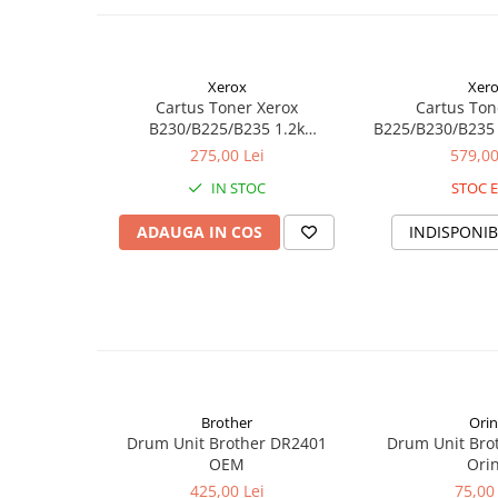
pentru mediul de lucru de acasă.
Cuttere
Foarfece
Perforatoare
Xerox
Xer
Hârtie / Produse din hârtie
Cartus Toner Xerox
Cartus Ton
B230/B225/B235 1.2k
B225/B230/B235
Agende
006R04402 Oem
OE
275,00 Lei
579,00
Bloc Notes
IN STOC
STOC E
Carton Color
Cuburi din Hârtie / Notițe Adezive
ADAUGA IN COS
INDISPONIB
Etichete Autocolante
Hârtie
Hârtie Color
Hârtie Foto
Notes Adeziv
Plicuri
Brother
Orin
Registre / Repertoare
Drum Unit Brother DR2401
Drum Unit Bro
Role Casă de Marcat
OEM
Ori
Role Hârtie Plotter
425,00 Lei
75,00 