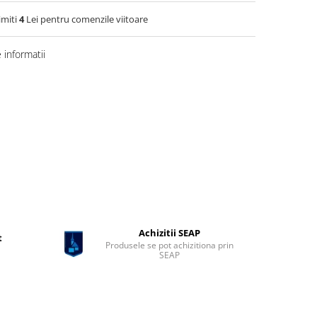
imiti
4
Lei pentru comenzile viitoare
informatii
Achizitii SEAP
t
Produsele se pot achizitiona prin
SEAP