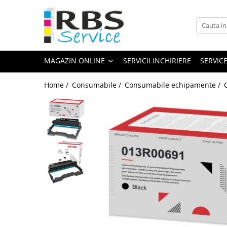
Magazin Online
Echipamente de printare
MAGAZIN ONLINE
SERVICII INCHIRIERE
SERVIC
Imprimante
Format mare - plotter
Home /
Consumabile /
Consumabile echipamente /
Imprimante Laser
Imprimante LED
Imprimante termice portabile
Multifunctionale
Multifunctionale cu cerneala
Multifunctionale Laser
Multifunctionale LED
Scanere
Scanere de birou
Scanere portabile