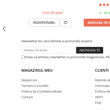
Tipizate
Instrumente de scris
STOC EPUIZAT
IN 
Pixuri
INDISPONIBIL
ADAUGA IN 
Stilouri
Rollere
Creioane Grafice
Newsletter
Nu rata ofertele si promotiile noastre
Markere / Textmarkere
Rezerve Pixuri / Cerneală
Radiere
Vreau sa primesc newsletter cu promotiile magazinului. Af
Corectoare
Creioane Mecanice / Mine
MAGAZINUL MEU
CLIENTI
Linere
Despre noi
Metode de
Penițe
Termeni si Conditii
Informatii
Organizare și Arhivare
Politica de Confidentialitate
Politica d
Bibliorafturi
Contact
ANPC
Dosare
FAQ
Folii Protecție