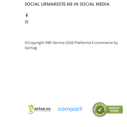
SOCIAL
URMARESTE-NE IN SOCIAL MEDIA
Cutii Arhivare
Alonje
Clipboard-uri
Accesorii pentru Arhivare
Caiete Mecanice
Articole Ambalare
©Copyright RBS Service 2026
Platforma E-commerce by
Gomag
Elastice bani
Ecusoane
Intercalatoare
Magneți
Sfoară
Mape
Rechizite Școlare
Ghiozdane / Genți
Penare
Instrumente de Scris și Desen
Accesorii pentru Pictură