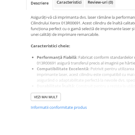
Caracteristici
Review-uri
(0)
Aparate de etichetat si imprimante
Descriere
etichete
Asigurăți-vă că imprimanta dvs. laser rămâne la performa
Cititoare coduri de bare
Cilindrului Xerox 013R00691. Acest cilindru de înaltă calita
Papetărie / Birotică
funcționa perfect cu o gamă selectă de imprimante laser și
unei calități de imprimare remarcabile.
Accesorii pentru birou
Elastice / Buretiere / Lupe
Caracteristici cheie:
Tuș Ștampile / Tușiere / Indigo
Performanță Fiabilă:
Fabricat conform standardelor rid
Adezivi
013R00691 asigură transferul precis al imaginii pe hârti
Benzi Adezive / Dispensere
Compatibilitate Excelentă:
Potrivit pentru utilizar
imprimante laser, acest cilindru este compatibil cu ma
Rigle
asigurând o adaptabilitate perfectă la nevoile dvs. speci
Suport Accesorii Birou
Durabilitate Înaltă:
Construit pentru a rezista la utili
Coșuri de Birou
013R00691 oferă o durabilitate deosebită, reducând nece
VEZI MAI MULT
menținând astfel costurile de întreținere la un nivel red
Suporturi Documente
Performanță Impecabilă:
Beneficiați de rezultate de 
Ace / Pioneze
Informatii conformitate produs
texte clare și imagini precise, indiferent de volumul de
proiectului.
Agrafe / Clipsuri
Capsatoare / Decapsatoare
Asigurați-vă că imprimanta dvs. laser continuă să ofere rez
Capse
cilindrului Xerox 013R00691. Investiți în calitate și perform