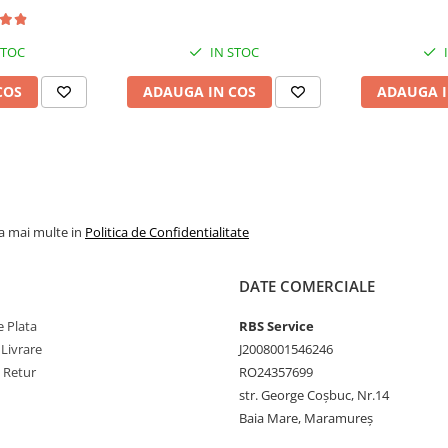
STOC
IN STOC
COS
ADAUGA IN COS
ADAUGA I
la mai multe in
Politica de Confidentialitate
DATE COMERCIALE
 Plata
RBS Service
 Livrare
J2008001546246
e Retur
RO24357699
str. George Coșbuc, Nr.14
Baia Mare, Maramureș