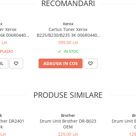
RECOMANDARI
ox
Xerox
er Xerox
Cartus Toner Xerox
 6k 006R04404
B225/B230/B235 3K 006R04403
M
OEM
 Lei
399,00 Lei
PUIZAT
IN STOC
IL
ADAUGA IN COS
PRODUSE SIMILARE
k
Brother
B
ther DR2401
Drum Unit Brother DR-B023
Drum Unit 
nk
OEM
Lei
229,00 Lei
129