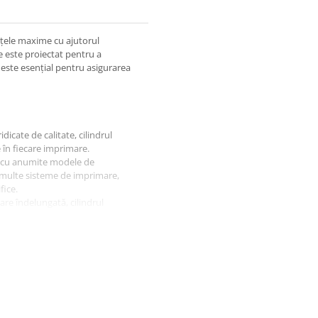
nțele maxime cu ajutorul
te este proiectat pentru a
 este esențial pentru asigurarea
icate de calitate, cilindrul
e în fiecare imprimare.
ea cu anumite modele de
i multe sisteme de imprimare,
fice.
zare îndelungată, cilindrul
sitatea înlocuirii frecvente și
us.
imprimare de înaltă calitate, cu
 lucru sau de complexitatea
ultate remarcabile cu ajutorul
anță fiabile pentru biroul dvs. sau