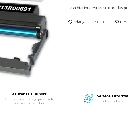
La achizitionarea acestui produs pr
Adauga la Favorite
Cere 
Asistenta si suport
Service autoriza
Te ajutam sa-ti alegi produsele
Brother & Canon
potrivite pentru tine