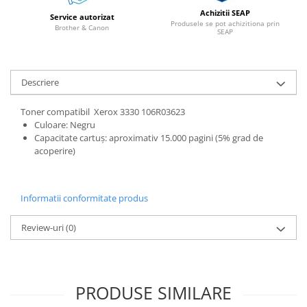
Achizitii SEAP
Alonje
Service autorizat
Produsele se pot achizitiona prin
Brother & Canon
Clipboard-uri
SEAP
Accesorii pentru Arhivare
Caiete Mecanice
Descriere
Articole Ambalare
Elastice bani
Toner compatibil Xerox 3330 106R03623
Ecusoane
Culoare: Negru
Capacitate cartuș: aproximativ 15.000 pagini (5% grad de
Intercalatoare
acoperire)
Magneți
Sfoară
Mape
Informatii conformitate produs
Rechizite Școlare
Review-uri
(0)
Ghiozdane / Genți
Penare
Instrumente de Scris și Desen
Accesorii pentru Pictură
PRODUSE SIMILARE
Caiete