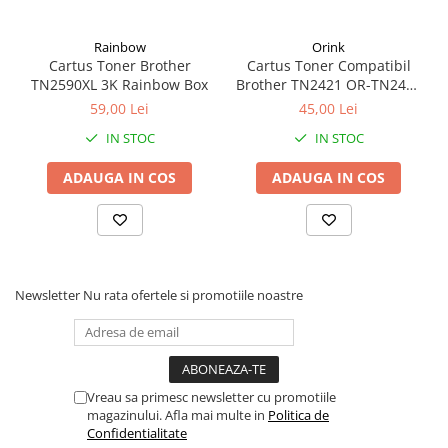
Coperți Caiete / Cărți
Cretă/Burete/Table Școlare
Rainbow
Orink
Cartus Toner Brother
Cartus Toner Compatibil
Plastilină
TN2590XL 3K Rainbow Box
Brother TN2421 OR-TN2421
Socotitori / Bețigașe
Orink Black
59,00 Lei
45,00 Lei
Articole Creative și Craft
IN STOC
IN STOC
Carioci
Creioane Colorate
ADAUGA IN COS
ADAUGA IN COS
Instrumente Geometrie
Lipici
Tehnica de birou
Laminatoare
Newsletter
Nu rata ofertele si promotiile noastre
Folii Laminare
Distrugătoare Documente
Ghilotine / Trimmere
Aparate de Îndosariat și Accesorii
Vreau sa primesc newsletter cu promotiile
Calculatoare de Birou
magazinului. Afla mai multe in
Politica de
Confidentialitate