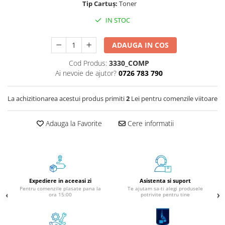
Tip Cartuș:
Toner
Instrumente de scris
IN STOC
Pixuri
Stilouri
ADAUGA IN COS
Rollere
Cod Produs:
3330_COMP
Creioane Grafice
Ai nevoie de ajutor?
0726 783 790
Markere / Textmarkere
Rezerve Pixuri / Cerneală
La achizitionarea acestui produs primiti
2
Lei pentru comenzile viitoare
Radiere
Corectoare
Adauga la Favorite
Cere informatii
Creioane Mecanice / Mine
Linere
Penițe
Organizare și Arhivare
Expediere in aceeasi zi
Asistenta si suport
Bibliorafturi
Pentru comenzile plasate pana la
Te ajutam sa-ti alegi produsele
ora 15:00
potrivite pentru tine
Dosare
Folii Protecție
Cutii Arhivare