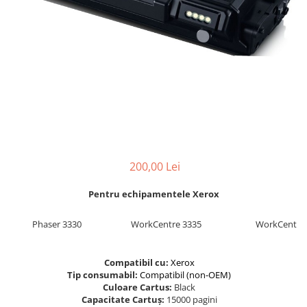
Foarfece
Perforatoare
Hârtie / Produse din hârtie
Agende
Bloc Notes
Carton Color
Cuburi din Hârtie / Notițe Adezive
Etichete Autocolante
Hârtie
200,00 Lei
Hârtie Color
Hârtie Foto
Pentru echipamentele Xerox
Notes Adeziv
Phaser 3330
WorkCentre 3335
WorkCentre
Plicuri
Registre / Repertoare
Compatibil cu:
Xerox
Role Casă de Marcat
Tip consumabil:
Compatibil (non-OEM)
Role Hârtie Plotter
Culoare Cartus:
Black
Capacitate Cartuș:
15000 pagini
Tipizate