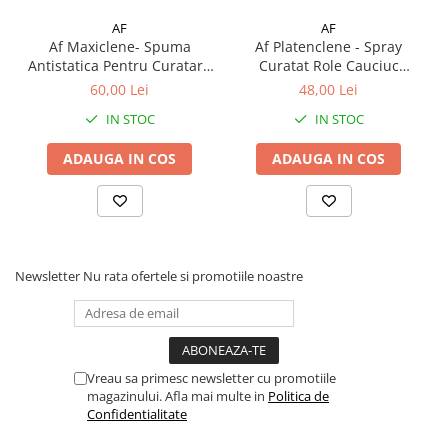
AF
AF
Af Maxiclene- Spuma
Af Platenclene - Spray
Antistatica Pentru Curatare
Curatat Role Cauciuc
Echipamente
Echipamente
60,00 Lei
48,00 Lei
IN STOC
IN STOC
ADAUGA IN COS
ADAUGA IN COS
Newsletter
Nu rata ofertele si promotiile noastre
Vreau sa primesc newsletter cu promotiile
magazinului. Afla mai multe in
Politica de
Confidentialitate