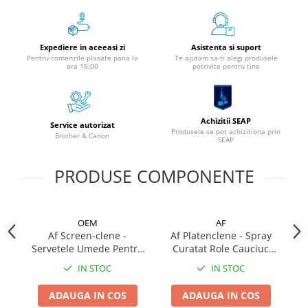
Alonje
Clipboard-uri
Expediere in aceeasi zi
Asistenta si suport
Accesorii pentru Arhivare
Pentru comenzile plasate pana la
Te ajutam sa-ti alegi produsele
ora 15:00
potrivite pentru tine
Caiete Mecanice
Articole Ambalare
Elastice bani
Achizitii SEAP
Ecusoane
Service autorizat
Produsele se pot achizitiona prin
Brother & Canon
Intercalatoare
SEAP
Magneți
PRODUSE COMPONENTE
Sfoară
Mape
Rechizite Școlare
OEM
AF
Ghiozdane / Genți
Af Screen-clene -
Af Platenclene - Spray
Servetele Umede Pentru
Curatat Role Cauciuc
Penare
Curatat Ecran Monitor
Echipamente
IN STOC
IN STOC
Instrumente de Scris și Desen
Accesorii pentru Pictură
ADAUGA IN COS
ADAUGA IN COS
Caiete