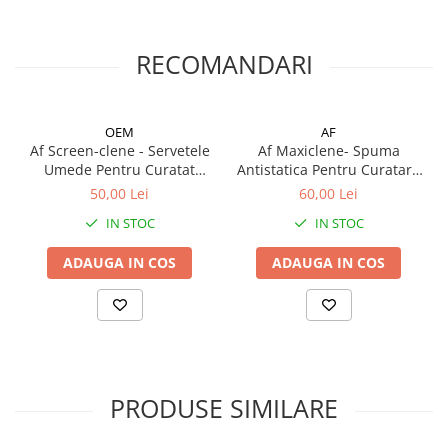
RECOMANDARI
OEM
AF
Af Screen-clene - Servetele
Af Maxiclene- Spuma
Umede Pentru Curatat
Antistatica Pentru Curatare
Ecran Monitor
Echipamente
50,00 Lei
60,00 Lei
IN STOC
IN STOC
ADAUGA IN COS
ADAUGA IN COS
PRODUSE SIMILARE