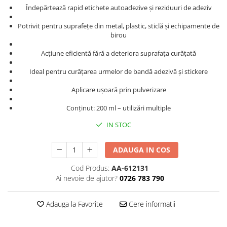
Îndepărtează rapid etichete autoadezive și reziduuri de adeziv
Instrumente de scris
Pixuri
Potrivit pentru suprafețe din metal, plastic, sticlă și echipamente de
birou
Stilouri
Rollere
Acțiune eficientă fără a deteriora suprafața curățată
Creioane Grafice
Ideal pentru curățarea urmelor de bandă adezivă și stickere
Markere / Textmarkere
Aplicare ușoară prin pulverizare
Rezerve Pixuri / Cerneală
Radiere
Conținut: 200 ml – utilizări multiple
Corectoare
IN STOC
Creioane Mecanice / Mine
Linere
ADAUGA IN COS
Penițe
Cod Produs:
AA-612131
Organizare și Arhivare
Ai nevoie de ajutor?
0726 783 790
Bibliorafturi
Dosare
Adauga la Favorite
Cere informatii
Folii Protecție
Cutii Arhivare