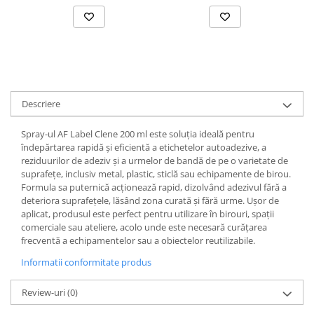
Coperți Caiete / Cărți
Cretă/Burete/Table Școlare
Plastilină
Socotitori / Bețigașe
Articole Creative și Craft
Descriere
Carioci
Creioane Colorate
Spray-ul AF Label Clene 200 ml este soluția ideală pentru
Instrumente Geometrie
îndepărtarea rapidă și eficientă a etichetelor autoadezive, a
Lipici
reziduurilor de adeziv și a urmelor de bandă de pe o varietate de
suprafețe, inclusiv metal, plastic, sticlă sau echipamente de birou.
Tehnica de birou
Formula sa puternică acționează rapid, dizolvând adezivul fără a
Laminatoare
deteriora suprafețele, lăsând zona curată și fără urme. Ușor de
aplicat, produsul este perfect pentru utilizare în birouri, spații
Folii Laminare
comerciale sau ateliere, acolo unde este necesară curățarea
Distrugătoare Documente
frecventă a echipamentelor sau a obiectelor reutilizabile.
Ghilotine / Trimmere
Informatii conformitate produs
Aparate de Îndosariat și Accesorii
Calculatoare de Birou
Review-uri
(0)