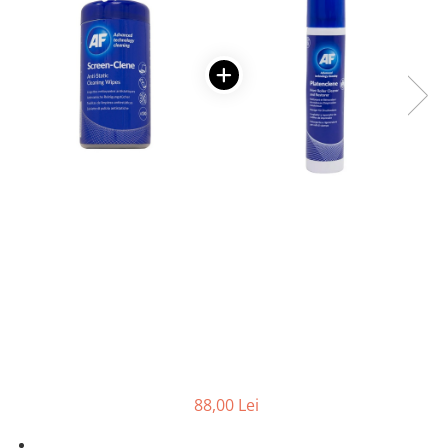
Foarfece
Perforatoare
Hârtie / Produse din hârtie
Agende
Bloc Notes
Carton Color
Cuburi din Hârtie / Notițe Adezive
Etichete Autocolante
Hârtie
Hârtie Color
Hârtie Foto
Notes Adeziv
Plicuri
Registre / Repertoare
Role Casă de Marcat
88,00 Lei
Role Hârtie Plotter
Tipizate