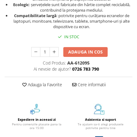
Ecologic
: șervețelele sunt fabricate din hârtie complet reciclabilă,
Instrumente de scris
contribuind la protejarea mediului.
Pixuri
Compatibilitate largă
: potrivite pentru curățarea ecranelor de
laptopuri, monitoare, televizoare, tablete, smartphone-uri și alte
Stilouri
dispozitive cu ecran.
Rollere
IN STOC
Creioane Grafice
Markere / Textmarkere
ADAUGA IN COS
Rezerve Pixuri / Cerneală
Radiere
Cod Produs:
AA-612095
Ai nevoie de ajutor?
0726 783 790
Corectoare
Creioane Mecanice / Mine
Adauga la Favorite
Cere informatii
Linere
Penițe
Organizare și Arhivare
Bibliorafturi
Dosare
Expediere in aceeasi zi
Asistenta si suport
Pentru comenzile plasate pana la
Te ajutam sa-ti alegi produsele
Folii Protecție
ora 15:00
potrivite pentru tine
Cutii Arhivare