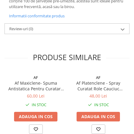
conține 100 de șervețele pre-umezite, acestea sunt ideale pentru
utilizare frecventă, acasă sau la birou.
Informatii conformitate produs
Review-uri
(0)
PRODUSE SIMILARE
AF
AF
Af Maxiclene- Spuma
Af Platenclene - Spray
Antistatica Pentru Curatare
Curatat Role Cauciuc
Echipamente
Echipamente
60,00 Lei
48,00 Lei
IN STOC
IN STOC
ADAUGA IN COS
ADAUGA IN COS