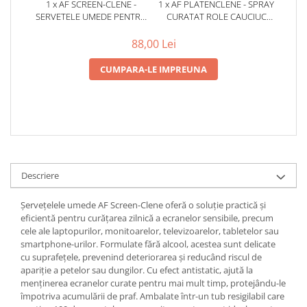
1 x AF SCREEN-CLENE -
1 x AF PLATENCLENE - SPRAY
Coperți Caiete / Cărți
SERVETELE UMEDE PENTRU
CURATAT ROLE CAUCIUC
CURATAT ECRAN MONITOR
ECHIPAMENTE
Cretă/Burete/Table Școlare
88,00 Lei
Plastilină
Socotitori / Bețigașe
CUMPARA-LE IMPREUNA
Articole Creative și Craft
Carioci
Creioane Colorate
Instrumente Geometrie
Lipici
Tehnica de birou
Descriere
Laminatoare
Șervețelele umede AF Screen-Clene oferă o soluție practică și
Folii Laminare
eficientă pentru curățarea zilnică a ecranelor sensibile, precum
cele ale laptopurilor, monitoarelor, televizoarelor, tabletelor sau
Distrugătoare Documente
smartphone-urilor. Formulate fără alcool, acestea sunt delicate
Ghilotine / Trimmere
cu suprafețele, prevenind deteriorarea și reducând riscul de
Aparate de Îndosariat și Accesorii
apariție a petelor sau dungilor. Cu efect antistatic, ajută la
menținerea ecranelor curate pentru mai mult timp, protejându-le
Calculatoare de Birou
împotriva acumulării de praf. Ambalate într-un tub resigilabil care