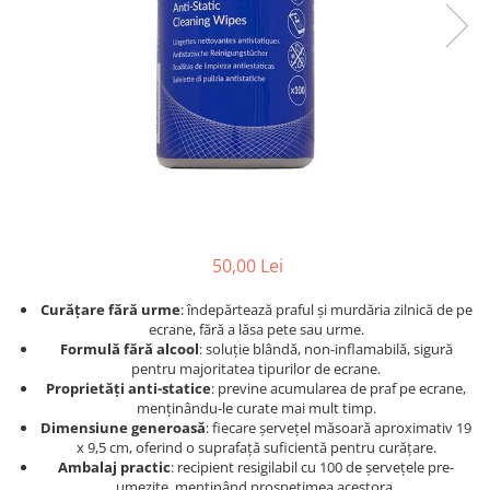
Foarfece
Perforatoare
Hârtie / Produse din hârtie
Agende
Bloc Notes
Carton Color
Cuburi din Hârtie / Notițe Adezive
Etichete Autocolante
Hârtie
50,00 Lei
Hârtie Color
Hârtie Foto
Curățare fără urme
: îndepărtează praful și murdăria zilnică de pe
ecrane, fără a lăsa pete sau urme.
Notes Adeziv
Formulă fără alcool
: soluție blândă, non-inflamabilă, sigură
Plicuri
pentru majoritatea tipurilor de ecrane.
Proprietăți anti-statice
: previne acumularea de praf pe ecrane,
Registre / Repertoare
menținându-le curate mai mult timp.
Role Casă de Marcat
Dimensiune generoasă
: fiecare șervețel măsoară aproximativ 19
x 9,5 cm, oferind o suprafață suficientă pentru curățare.
Role Hârtie Plotter
Ambalaj practic
: recipient resigilabil cu 100 de șervețele pre-
Tipizate
umezite, menținând prospețimea acestora.