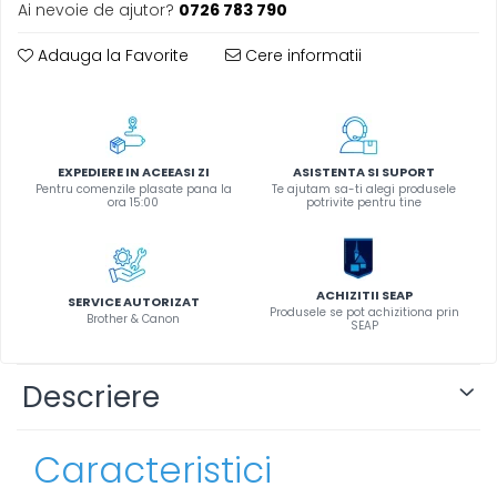
Ai nevoie de ajutor?
0726 783 790
Instrumente de scris
Pixuri
Adauga la Favorite
Cere informatii
Stilouri
Rollere
Creioane Grafice
Markere / Textmarkere
EXPEDIERE IN ACEEASI ZI
ASISTENTA SI SUPORT
Pentru comenzile plasate pana la
Te ajutam sa-ti alegi produsele
Rezerve Pixuri / Cerneală
ora 15:00
potrivite pentru tine
Radiere
Corectoare
Creioane Mecanice / Mine
ACHIZITII SEAP
SERVICE AUTORIZAT
Linere
Produsele se pot achizitiona prin
Brother & Canon
SEAP
Penițe
Organizare și Arhivare
Descriere
Bibliorafturi
Dosare
Caracteristici
Folii Protecție
Cutii Arhivare