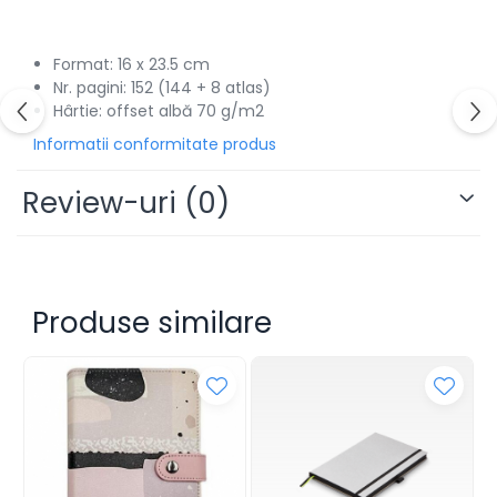
Alonje
Clipboard-uri
Format: 16 x 23.5 cm
Accesorii pentru Arhivare
Nr. pagini: 152 (144 + 8 atlas)
Hârtie: offset albă 70 g/m2
Caiete Mecanice
Articole Ambalare
Informatii conformitate produs
Elastice bani
Review-uri
(0)
Ecusoane
Intercalatoare
Magneți
Sfoară
Mape
Produse similare
Rechizite Școlare
Ghiozdane / Genți
Penare
Instrumente de Scris și Desen
Accesorii pentru Pictură
Caiete