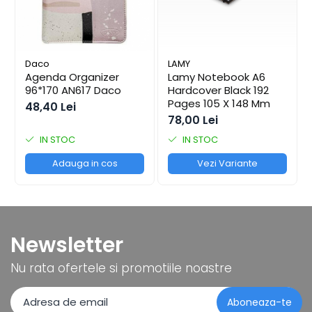
Coperți Caiete / Cărți
Cretă/Burete/Table Școlare
Plastilină
Daco
LAMY
Socotitori / Bețigașe
Agenda Organizer
Lamy Notebook A6
Articole Creative și Craft
96*170 AN617 Daco
Hardcover Black 192
Pages 105 X 148 Mm
Carioci
48,40 Lei
78,00 Lei
Creioane Colorate
IN STOC
IN STOC
Instrumente Geometrie
Lipici
Adauga in cos
Vezi Variante
Tehnica de birou
Laminatoare
Folii Laminare
Distrugătoare Documente
Newsletter
Ghilotine / Trimmere
Nu rata ofertele si promotiile noastre
Aparate de Îndosariat și Accesorii
Calculatoare de Birou