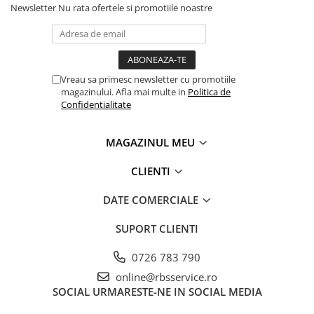
Newsletter
Nu rata ofertele si promotiile noastre
Caiete
Broșura completă a dispozitivului poate fi consultată
aici
.
Coperți Caiete / Cărți
*pachetul
NU
include cablu USB
Cretă/Burete/Table Școlare
Plastilină
Vreau sa primesc newsletter cu promotiile
Socotitori / Bețigașe
magazinului. Afla mai multe in
Politica de
Articole Creative și Craft
Confidentialitate
Carioci
Creioane Colorate
MAGAZINUL MEU
Instrumente Geometrie
CLIENTI
Lipici
Pentru a beneficia de garanție extinsă la acest produs, vă
rugăm să apăsați
aici.
Tehnica de birou
DATE COMERCIALE
*garanția extinsă se aplică atât persoanelor fizice, cât și
Laminatoare
persoanelor juridice
SUPORT CLIENTI
Folii Laminare
Distrugătoare Documente
0726 783 790
Ghilotine / Trimmere
online@rbsservice.ro
Aparate de Îndosariat și Accesorii
SOCIAL
URMARESTE-NE IN SOCIAL MEDIA
Calculatoare de Birou