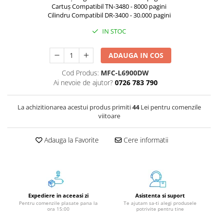
Aparate de etichetat si imprimante
Cartuș Compatibil TN-3480 - 8000 pagini
etichete
Cilindru Compatibil DR-3400 - 30.000 pagini
Cititoare coduri de bare
IN STOC
Papetărie / Birotică
ADAUGA IN COS
Accesorii pentru birou
Elastice / Buretiere / Lupe
Cod Produs:
MFC-L6900DW
Ai nevoie de ajutor?
0726 783 790
Tuș Ștampile / Tușiere / Indigo
Adezivi
La achizitionarea acestui produs primiti
44
Lei pentru comenzile
Benzi Adezive / Dispensere
viitoare
Rigle
Suport Accesorii Birou
Adauga la Favorite
Cere informatii
Coșuri de Birou
Suporturi Documente
Ace / Pioneze
Agrafe / Clipsuri
Expediere in aceeasi zi
Asistenta si suport
Capsatoare / Decapsatoare
Pentru comenzile plasate pana la
Te ajutam sa-ti alegi produsele
ora 15:00
potrivite pentru tine
Capse