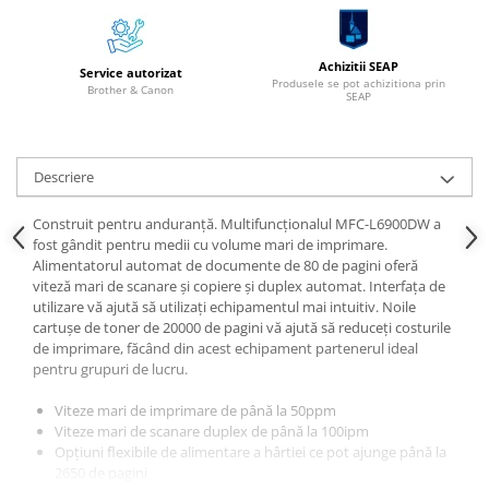
Cuttere
Foarfece
Achizitii SEAP
Perforatoare
Service autorizat
Produsele se pot achizitiona prin
Brother & Canon
SEAP
Hârtie / Produse din hârtie
Agende
Bloc Notes
Descriere
Carton Color
Cuburi din Hârtie / Notițe Adezive
Construit pentru anduranță. Multifuncționalul MFC-L6900DW a
fost gândit pentru medii cu volume mari de imprimare.
Etichete Autocolante
Alimentatorul automat de documente de 80 de pagini oferă
Hârtie
viteză mari de scanare și copiere și duplex automat. Interfața de
Hârtie Color
utilizare vă ajută să utilizați echipamentul mai intuitiv. Noile
cartușe de toner de 20000 de pagini vă ajută să reduceți costurile
Hârtie Foto
de imprimare, făcând din acest echipament partenerul ideal
Notes Adeziv
pentru grupuri de lucru.
Plicuri
Viteze mari de imprimare de până la 50ppm
Registre / Repertoare
Viteze mari de scanare duplex de până la 100ipm
Role Casă de Marcat
Opțiuni flexibile de alimentare a hârtiei ce pot ajunge până la
2650 de pagini
Role Hârtie Plotter