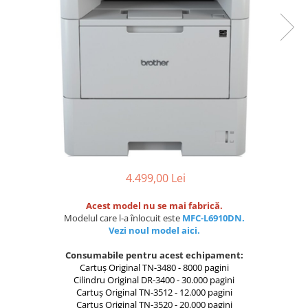
Scanere format mare
Consumabile
Consumabile echipamente
Cartușe
Flacoane Cerneală
Cilindrii / Drum Unit
Unitate Transfer / Belt Unit
Containere reziduale
Consumabile echipamente de
etichetat
4.499,00 Lei
Benzi Brother P-Touch
Acest model nu se mai fabrică.
Role Brother DK
Modelul care l-a înlocuit este
MFC-L6910DN.
Role Termice și Riboane
Vezi noul model aici.
Role Brother CZ
Consumabile pentru acest echipament:
Alte Consumabile
Cartuș Original TN-3480 - 8000 pagini
Cilindru Original DR-3400 - 30.000 pagini
Echipamente de etichetare &
Cartuș Original TN-3512 - 12.000 pagini
coduri de bare
Cartuș Original TN-3520 - 20.000 pagini