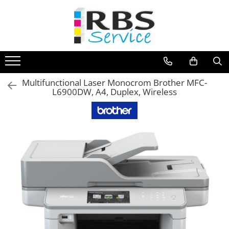
Magazin Online
Echipamente de printare
Imprimante
Multifunctional Laser Monocrom Brother MFC-
Format mare - plotter
L6900DW, A4, Duplex, Wireless
Imprimante Laser
Imprimante LED
Imprimante termice portabile
Multifunctionale
Multifunctionale cu cerneala
Multifunctionale Laser
Multifunctionale LED
Scanere
Scanere de birou
Scanere portabile