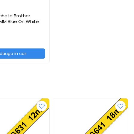
chete Brother
8MM Blue On White
dauga in cos