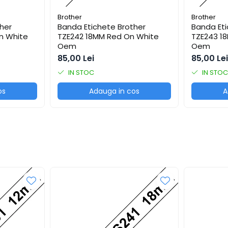
Brother
Brother
her
Banda Etichete Brother
Banda Eti
n White
TZE242 18MM Red On White
TZE243 1
Oem
Oem
85,00 Lei
85,00 Lei
IN STOC
IN STOC
os
Adauga in cos
A