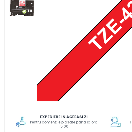
Scanere format mare
Consumabile
Consumabile echipamente
Cartușe
Flacoane Cerneală
Cilindrii / Drum Unit
Unitate Transfer / Belt Unit
Containere reziduale
Consumabile echipamente de
etichetat
Benzi Brother P-Touch
Role Brother DK
Role Termice și Riboane
Role Brother CZ
Alte Consumabile
EXPEDIERE IN ACEEASI ZI
Echipamente de etichetare &
Pentru comenzile plasate pana la ora
T
15:00
coduri de bare