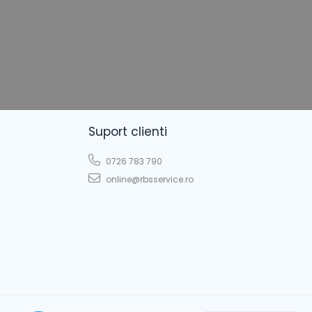
Suport clienti
0726 783 790
online@rbsservice.ro