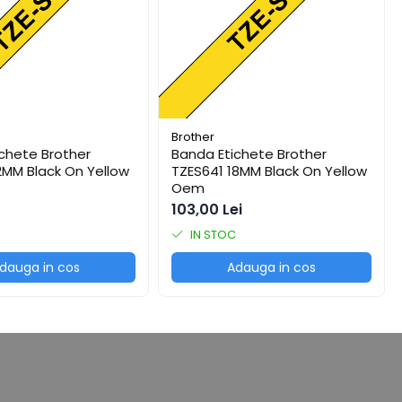
Brother
chete Brother
Banda Etichete Brother
2MM Black On Yellow
TZES641 18MM Black On Yellow
Oem
103,00 Lei
IN STOC
dauga in cos
Adauga in cos