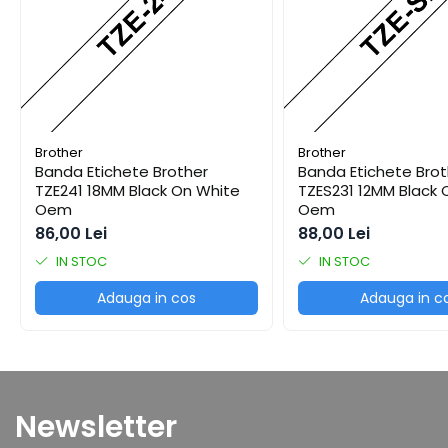
Cutii Arhivare
Alonje
Clipboard-uri
Accesorii pentru Arhivare
Caiete Mecanice
Articole Ambalare
Brother
Brother
Banda Etichete Brother
Banda Etichete Brot
Elastice bani
TZE241 18MM Black On White
TZES231 12MM Black 
Ecusoane
Oem
Oem
Intercalatoare
86,00 Lei
88,00 Lei
Magneți
IN STOC
IN STOC
Sfoară
Adauga in cos
Adauga in c
Mape
Rechizite Școlare
Ghiozdane / Genți
Penare
Instrumente de Scris și Desen
Newsletter
Accesorii pentru Pictură