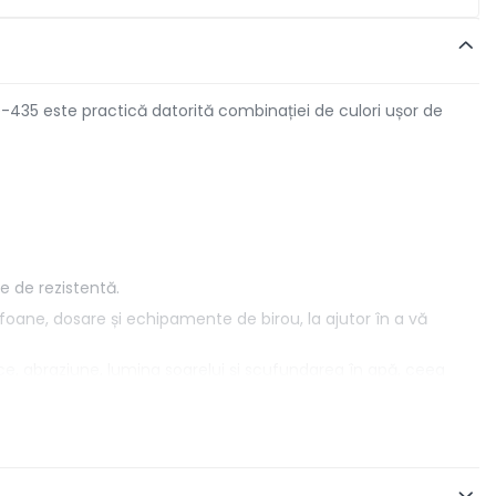
35 este practică datorită combinației de culori ușor de
e de rezistentă.
oane, dosare și echipamente de birou, la ajutor în a vă
ce, abraziune, lumina soarelui și scufundarea în apă, ceea
ferind liberate în creație.