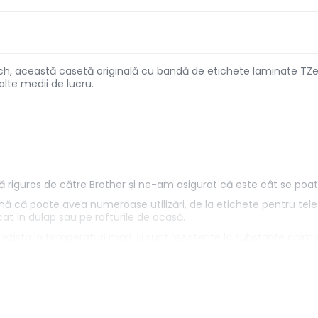
, această casetă originală cu bandă de etichete laminate TZe-4
 alte medii de lucru.
riguros de către Brother și ne-am asigurat că este cât se poat
 că poate avea numeroase utilizări, de la etichete pentru telef
cat în dulap sau pe rafturile de acasă.
ezista la temperaturi mari, și sunt rezistente la substanțe chimi
etichete TZe vin într-o varietate de lățimi, culori și materiale, o