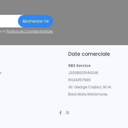
e in
Politica de Confidentialitate
Date comerciale
a
RBS Service
e
J2008001546246
RO24357699
str. George Coșbuc, Nr.14
Baia Mare, Maramureș