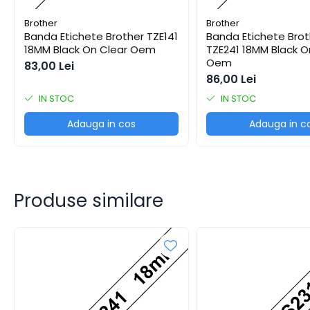
Tipizate
Brother
Brother
Instrumente de scris
Banda Etichete Brother TZE141
Banda Etichete Brot
Pixuri
18MM Black On Clear Oem
TZE241 18MM Black O
Oem
83,00 Lei
Stilouri
86,00 Lei
Rollere
IN STOC
IN STOC
Creioane Grafice
Markere / Textmarkere
Adauga in cos
Adauga in c
Rezerve Pixuri / Cerneală
Radiere
Corectoare
Creioane Mecanice / Mine
Produse similare
Linere
Penițe
Organizare și Arhivare
Bibliorafturi
Dosare
Folii Protecție