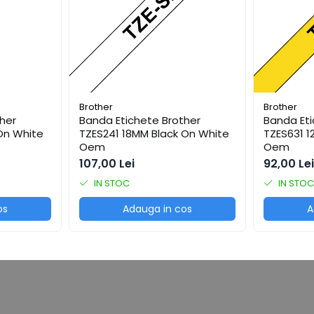
Brother
Brother
her
Banda Etichete Brother
Banda Eti
On White
TZES241 18MM Black On White
TZES631 1
Oem
Oem
107,00 Lei
92,00 Lei
IN STOC
IN STOC
os
Adauga in cos
A