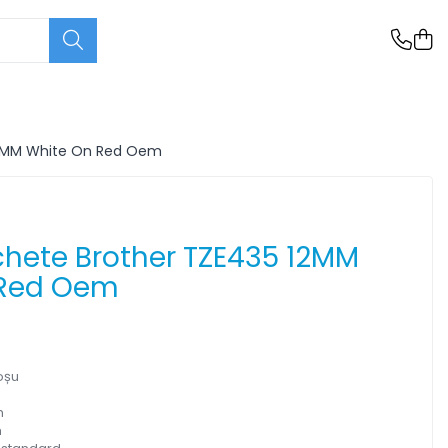
12MM White On Red Oem
chete Brother TZE435 12MM
 Red Oem
oșu
m
m