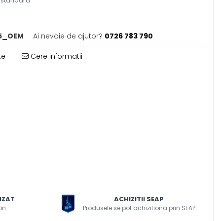
 standard
5_OEM
Ai nevoie de ajutor?
0726 783 790
te
Cere informatii
IZAT
ACHIZITII SEAP
on
Produsele se pot achizitiona prin SEAP