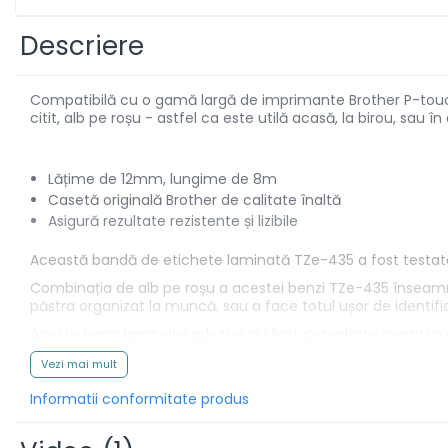
Aparate de etichetat si
imprimante etichete
Descriere
Cititoare coduri de bare
Papetărie / Birotică
Compatibilă cu o gamă largă de imprimante Brother P-touch
Accesorii pentru birou
citit, alb pe roșu - astfel ca este utilă acasă, la birou, sau în
Elastice / Buretiere / Lupe
Tuș Ștampile / Tușiere / Indigo
Lățime de 12mm, lungime de 8m
Casetă originală Brother de calitate înaltă
Adezivi
Asigură rezultate rezistente și lizibile
Benzi Adezive / Dispensere
Rigle
Această bandă de etichete laminată TZe-435 a fost testată 
Suport Accesorii Birou
Combinația de alb pe roșu a acestei benzi TZe-435 înseamnă
Coșuri de Birou
păstra organizat la muncă, sau a face totul ușor de identifi
Suporturi Documente
Aceste benzi laminate adezive au fost dezvoltate pentru a r
ce le face potrivite pentru utilizarea în interior sau exterior.
Ace / Pioneze
Vezi mai mult
Înlocuirea casetei cu bandă P-touch este ușoară și benzile de 
Agrafe / Clipsuri
Informatii conformitate produs
Capsatoare / Decapsatoare
Capse