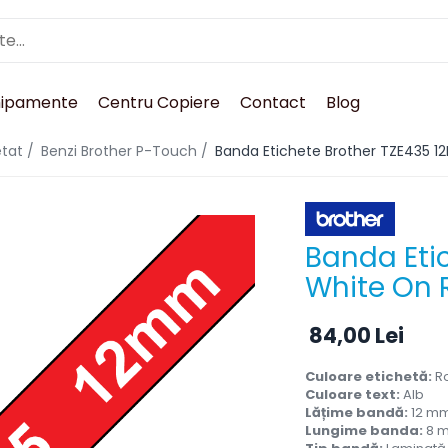
hipamente
Centru Copiere
Contact
Blog
tat /
Benzi Brother P-Touch /
Banda Etichete Brother TZE435 
Banda Eti
White On
84,00 Lei
Culoare etichetă:
R
Culoare text:
Alb
Lățime bandă:
12 m
Lungime banda:
8 