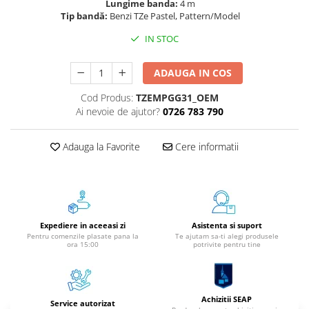
Lungime banda:
4 m
Instrumente de scris
Tip bandă:
Benzi TZe Pastel, Pattern/Model
Pixuri
IN STOC
Stilouri
Rollere
ADAUGA IN COS
Creioane Grafice
Cod Produs:
TZEMPGG31_OEM
Markere / Textmarkere
Ai nevoie de ajutor?
0726 783 790
Rezerve Pixuri / Cerneală
Radiere
Adauga la Favorite
Cere informatii
Corectoare
Creioane Mecanice / Mine
Linere
Penițe
Expediere in aceeasi zi
Asistenta si suport
Organizare și Arhivare
Pentru comenzile plasate pana la
Te ajutam sa-ti alegi produsele
ora 15:00
potrivite pentru tine
Bibliorafturi
Dosare
Folii Protecție
Achizitii SEAP
Service autorizat
Cutii Arhivare