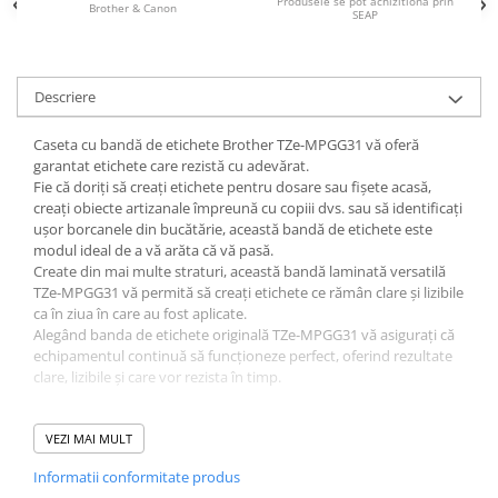
Produsele se pot achizitiona prin
Brother & Canon
SEAP
Alonje
Clipboard-uri
Accesorii pentru Arhivare
Descriere
Caiete Mecanice
Articole Ambalare
Caseta cu bandă de etichete Brother TZe-MPGG31 vă oferă
garantat etichete care rezistă cu adevărat.
Elastice bani
Fie că doriți să creați etichete pentru dosare sau fișete acasă,
Ecusoane
creați obiecte artizanale împreună cu copiii dvs. sau să identificați
Intercalatoare
ușor borcanele din bucătărie, această bandă de etichete este
modul ideal de a vă arăta că vă pasă.
Magneți
Create din mai multe straturi, această bandă laminată versatilă
Sfoară
TZe-MPGG31 vă permită să creați etichete ce rămân clare și lizibile
Mape
ca în ziua în care au fost aplicate.
Alegând banda de etichete originală TZe-MPGG31 vă asigurați că
Rechizite Școlare
echipamentul continuă să funcționeze perfect, oferind rezultate
Ghiozdane / Genți
clare, lizibile și care vor rezista în timp.
Penare
Compatibilitate cu aparatele Brother:
PT-1000, PT-1010, PT-
Instrumente de Scris și Desen
1080, PT-1090, PT-1200, PT-1230PC, PT-1250, PT-1250S, PT-1250VP,
VEZI MAI MULT
PT-1280, PT-1280DT, PT-1280VP, PT-7100VP, PT-D200, PT-D200VP,
Accesorii pentru Pictură
Informatii conformitate produs
PT-H105, PT-E100VP, PT-1800E, PT-1820, PT-1830VP, PT-1950VP,
Caiete