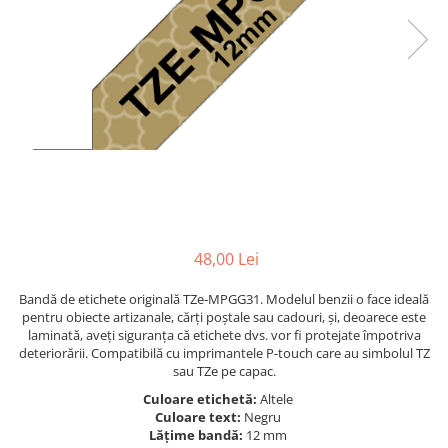
Foarfece
Perforatoare
Hârtie / Produse din hârtie
Agende
Bloc Notes
Carton Color
Cuburi din Hârtie / Notițe Adezive
Etichete Autocolante
Hârtie
48,00 Lei
Hârtie Color
Hârtie Foto
Bandă de etichete originală TZe-MPGG31. Modelul benzii o face ideală
Notes Adeziv
pentru obiecte artizanale, cărți poștale sau cadouri, și, deoarece este
laminată, aveți siguranța că etichete dvs. vor fi protejate împotriva
Plicuri
deteriorării. Compatibilă cu imprimantele P-touch care au simbolul TZ
Registre / Repertoare
sau TZe pe capac.
Role Casă de Marcat
Culoare etichetă:
Altele
Role Hârtie Plotter
Culoare text:
Negru
Lățime bandă:
12 mm
Tipizate