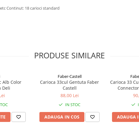
 etc Continut: 18 carioci standard
PRODUSE SIMILARE
i
Faber-Castell
Fabe
c Alb Color
Carioca 33cul Gentuta Faber
Carioca 33 Cu
 Deli
Castell
Connector 
Lei
88,00 Lei
90
STOC
IN STOC
NTE
ADAUGA IN COS
ADAUGA I