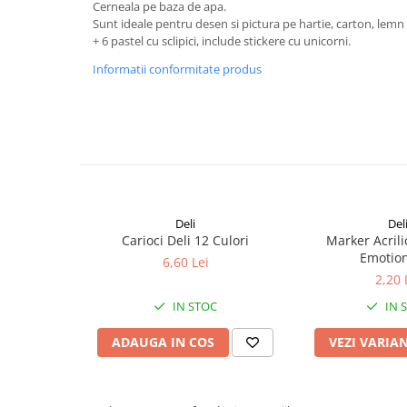
Cerneala pe baza de apa.
Aparate de etichetat si imprimante
Sunt ideale pentru desen si pictura pe hartie, carton, lemn
etichete
+ 6 pastel cu sclipici, include stickere cu unicorni.
Cititoare coduri de bare
Informatii conformitate produs
Papetărie / Birotică
Accesorii pentru birou
Elastice / Buretiere / Lupe
Tuș Ștampile / Tușiere / Indigo
Adezivi
Benzi Adezive / Dispensere
Deli
Del
Rigle
Carioci Deli 12 Culori
Marker Acrili
Suport Accesorii Birou
Emotion
6,60 Lei
Coșuri de Birou
2,20 
Suporturi Documente
IN STOC
IN 
Ace / Pioneze
ADAUGA IN COS
VEZI VARIA
Agrafe / Clipsuri
Capsatoare / Decapsatoare
Capse