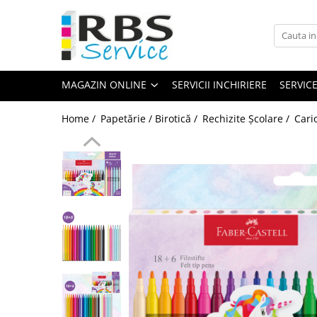
Magazin Online
Echipamente de printare
MAGAZIN ONLINE
SERVICII INCHIRIERE
SERVIC
Imprimante
Format mare - plotter
Home /
Papetărie / Birotică /
Rechizite Școlare /
Cari
Imprimante Laser
Imprimante LED
Imprimante termice portabile
Multifunctionale
Multifunctionale cu cerneala
Multifunctionale Laser
Multifunctionale LED
Scanere
Scanere de birou
Scanere portabile