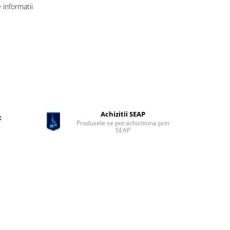
informatii
Achizitii SEAP
t
Produsele se pot achizitiona prin
SEAP