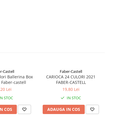
r-Castell
Faber-Castell
F
lori Ballerina Box
CARIOCA 24 CULORI 2021
CARIOCA
Faber-castell
FABER-CASTELL
SUPERW
,20 Lei
19,80 Lei
IN STOC
IN STOC
N COS
ADAUGA IN COS
ADAUG