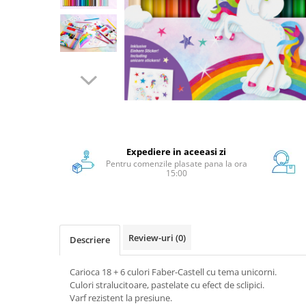
Scanere format mare
Consumabile
Consumabile echipamente
Cartușe
Flacoane Cerneală
Cilindrii / Drum Unit
Unitate Transfer / Belt Unit
Containere reziduale
Expediere in aceeasi zi
Consumabile echipamente de
Pentru comenzile plasate pana la ora
etichetat
15:00
Benzi Brother P-Touch
Role Brother DK
Role Termice și Riboane
Review-uri
(0)
Descriere
Role Brother CZ
Alte Consumabile
Carioca 18 + 6 culori Faber-Castell cu tema unicorni.
Echipamente de etichetare &
Culori stralucitoare, pastelate cu efect de sclipici.
coduri de bare
Varf rezistent la presiune.