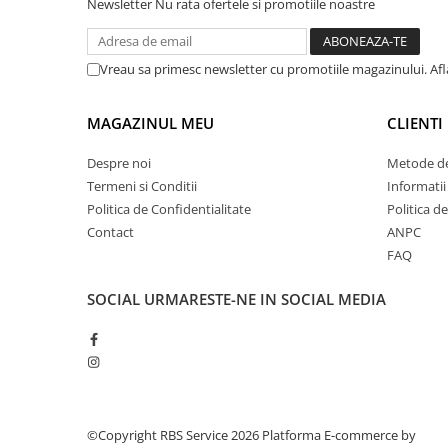
Newsletter
Nu rata ofertele si promotiile noastre
Cuttere
Foarfece
Perforatoare
Vreau sa primesc newsletter cu promotiile magazinului. Af
Hârtie / Produse din hârtie
Agende
MAGAZINUL MEU
CLIENTI
Bloc Notes
Despre noi
Metode de
Carton Color
Termeni si Conditii
Informatii
Cuburi din Hârtie / Notițe Adezive
Politica de Confidentialitate
Politica d
Etichete Autocolante
Contact
ANPC
Hârtie
FAQ
Hârtie Color
SOCIAL
URMARESTE-NE IN SOCIAL MEDIA
Hârtie Foto
Notes Adeziv
Plicuri
Registre / Repertoare
Role Casă de Marcat
Role Hârtie Plotter
©Copyright RBS Service 2026
Platforma E-commerce by