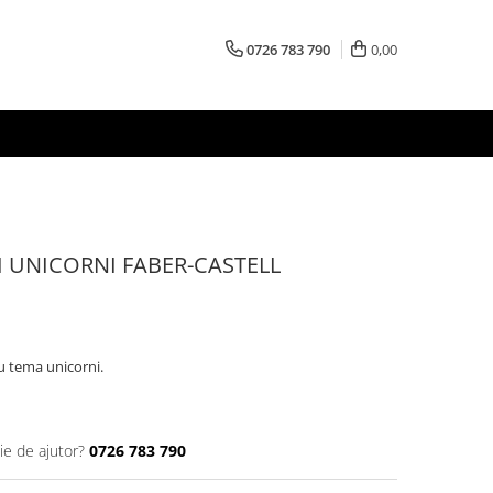
0726 783 790
0,00
I UNICORNI FABER-CASTELL
cu tema unicorni.
ie de ajutor?
0726 783 790