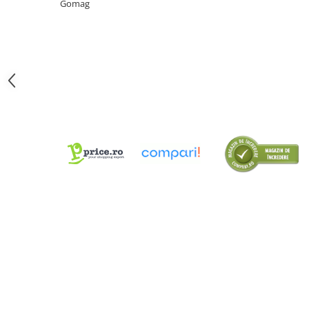
Gomag
Tipizate
Instrumente de scris
Pixuri
Stilouri
Rollere
Creioane Grafice
Markere / Textmarkere
Rezerve Pixuri / Cerneală
Radiere
Corectoare
Creioane Mecanice / Mine
Linere
Penițe
Organizare și Arhivare
Bibliorafturi
Dosare
Folii Protecție