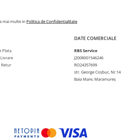
la mai multe in
Politica de Confidentialitate
DATE COMERCIALE
 Plata
RBS Service
 Livrare
J2008001546246
e Retur
RO24357699
str. George Coșbuc, Nr.14
Baia Mare, Maramureș