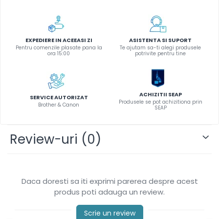
Instrumente de scris
Pixuri
Stilouri
EXPEDIERE IN ACEEASI ZI
ASISTENTA SI SUPORT
Pentru comenzile plasate pana la
Te ajutam sa-ti alegi produsele
Rollere
ora 15:00
potrivite pentru tine
Creioane Grafice
Markere / Textmarkere
Rezerve Pixuri / Cerneală
ACHIZITII SEAP
SERVICE AUTORIZAT
Radiere
Produsele se pot achizitiona prin
Brother & Canon
SEAP
Corectoare
Creioane Mecanice / Mine
Review-uri
(0)
Linere
Penițe
Organizare și Arhivare
Bibliorafturi
Daca doresti sa iti exprimi parerea despre acest
Dosare
produs poti adauga un review.
Folii Protecție
Scrie un review
Cutii Arhivare