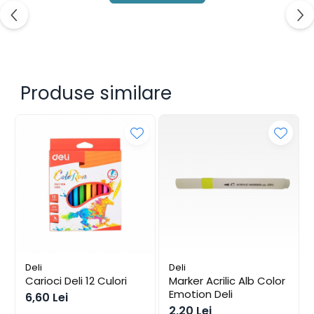
Alonje
Clipboard-uri
Accesorii pentru Arhivare
Caiete Mecanice
Produse similare
Articole Ambalare
Elastice bani
Ecusoane
Intercalatoare
Magneți
Sfoară
Mape
Rechizite Școlare
Ghiozdane / Genți
Penare
Deli
Deli
Instrumente de Scris și Desen
Carioci Deli 12 Culori
Marker Acrilic Alb Color
Accesorii pentru Pictură
Emotion Deli
6,60 Lei
2,20 Lei
Caiete