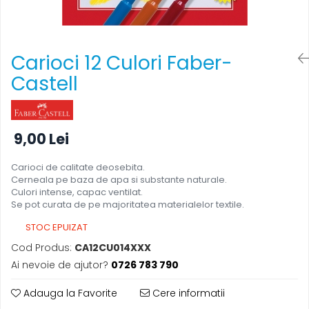
Foarfece
Perforatoare
Hârtie / Produse din hârtie
Carioci 12 Culori Faber-
Agende
Castell
Bloc Notes
Carton Color
Cuburi din Hârtie / Notițe Adezive
9,00 Lei
Etichete Autocolante
Hârtie
Carioci de calitate deosebita.
Hârtie Color
Cerneala pe baza de apa si substante naturale.
Culori intense, capac ventilat.
Hârtie Foto
Se pot curata de pe majoritatea materialelor textile.
Notes Adeziv
STOC EPUIZAT
Plicuri
Cod Produs:
CA12CU014XXX
Registre / Repertoare
Ai nevoie de ajutor?
0726 783 790
Role Casă de Marcat
Role Hârtie Plotter
Adauga la Favorite
Cere informatii
Tipizate