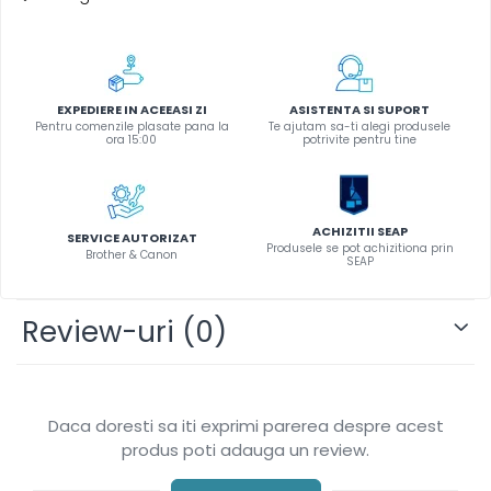
Instrumente de scris
Pixuri
Stilouri
Rollere
EXPEDIERE IN ACEEASI ZI
ASISTENTA SI SUPORT
Pentru comenzile plasate pana la
Te ajutam sa-ti alegi produsele
Creioane Grafice
ora 15:00
potrivite pentru tine
Markere / Textmarkere
Rezerve Pixuri / Cerneală
Radiere
ACHIZITII SEAP
SERVICE AUTORIZAT
Produsele se pot achizitiona prin
Corectoare
Brother & Canon
SEAP
Creioane Mecanice / Mine
Linere
Review-uri
(0)
Penițe
Organizare și Arhivare
Bibliorafturi
Daca doresti sa iti exprimi parerea despre acest
Dosare
produs poti adauga un review.
Folii Protecție
Cutii Arhivare