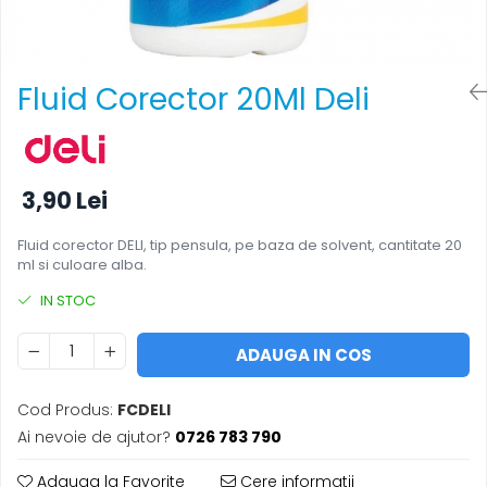
Foarfece
Perforatoare
Hârtie / Produse din hârtie
Fluid Corector 20Ml Deli
Agende
Bloc Notes
Carton Color
Cuburi din Hârtie / Notițe Adezive
3,90 Lei
Etichete Autocolante
Fluid corector DELI, tip pensula, pe baza de solvent, cantitate 20
Hârtie
ml si culoare alba.
Hârtie Color
IN STOC
Hârtie Foto
Notes Adeziv
ADAUGA IN COS
Plicuri
Registre / Repertoare
Cod Produs:
FCDELI
Role Casă de Marcat
Ai nevoie de ajutor?
0726 783 790
Role Hârtie Plotter
Tipizate
Adauga la Favorite
Cere informatii