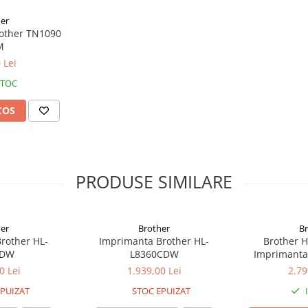
er
rother TN1090
M
 Lei
STOC
COS
us, vă rugăm să apăsați
aici.
PRODUSE SIMILARE
r juridice
er
Brother
B
rother HL-
Imprimanta Brother HL-
Brother 
0DW
L8360CDW
Imprimanta 
0 Lei
1.939,00 Lei
2.79
PUIZAT
STOC EPUIZAT