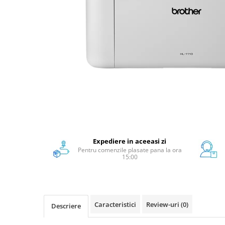
Scanere format mare
Consumabile
Consumabile echipamente
Cartușe
Flacoane Cerneală
Cilindrii / Drum Unit
Unitate Transfer / Belt Unit
Containere reziduale
Consumabile echipamente de
etichetat
Benzi Brother P-Touch
Expediere in aceeasi zi
Pentru comenzile plasate pana la ora
Role Brother DK
15:00
Role Termice și Riboane
Role Brother CZ
Alte Consumabile
Caracteristici
Review-uri
(0)
Descriere
Echipamente de etichetare &
coduri de bare