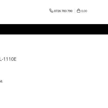
0726 783 790
0,00
L-1110E
l: