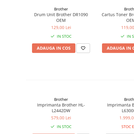
Cuttere
*pachetul
NU
include cablu USB
Brother
Broth
Foarfece
Drum Unit Brother DR1090
Cartus Toner B
Perforatoare
OEM
OE
Hârtie / Produse din hârtie
129,00 Lei
119,00
Agende
IN STOC
IN 
Bloc Notes
ADAUGA IN COS
ADAUGA IN 
Carton Color
Cuburi din Hârtie / Notițe Adezive
Etichete Autocolante
Pentru a beneficia de garanție extinsă la acest prod
Hârtie
*garanția extinsă se aplică atât persoanelor fizice, cât și persoanelo
Hârtie Color
Hârtie Foto
Notes Adeziv
Brother
Broth
Imprimanta Brother HL-
Imprimanta B
Plicuri
L2442DW
L630
Registre / Repertoare
579,00 Lei
1.999,0
Role Casă de Marcat
IN STOC
STOC E
Role Hârtie Plotter