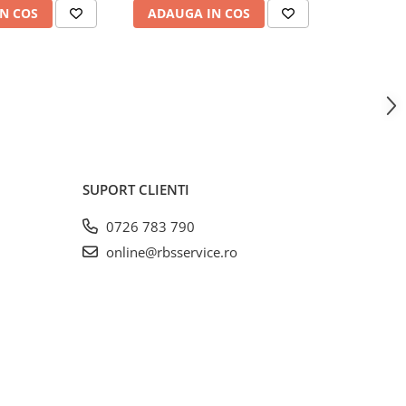
N COS
ADAUGA IN COS
ADAUG
SUPORT CLIENTI
0726 783 790
online@rbsservice.ro