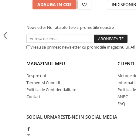
Tipizate
ADAUGA IN COS
INDISPONIB
Instrumente de scris
Pixuri
Newsletter
Nu rata ofertele si promotiile noastre
Stilouri
Rollere
Creioane Grafice
Vreau sa primesc newsletter cu promotiile magazinului. Af
Markere / Textmarkere
Rezerve Pixuri / Cerneală
MAGAZINUL MEU
CLIENTI
Radiere
Despre noi
Metode de
Corectoare
Termeni si Conditii
Informatii
Creioane Mecanice / Mine
Politica de Confidentialitate
Politica d
Linere
Contact
ANPC
Penițe
FAQ
Organizare și Arhivare
SOCIAL
URMARESTE-NE IN SOCIAL MEDIA
Bibliorafturi
Dosare
Folii Protecție