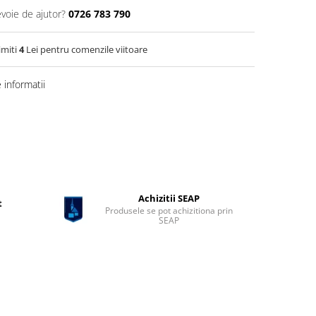
evoie de ajutor?
0726 783 790
imiti
4
Lei pentru comenzile viitoare
informatii
Achizitii SEAP
t
Produsele se pot achizitiona prin
SEAP