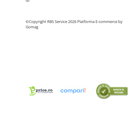
Cutii Arhivare
Alonje
Clipboard-uri
©Copyright RBS Service 2026
Platforma E-commerce by
Gomag
Accesorii pentru Arhivare
Caiete Mecanice
Articole Ambalare
Elastice bani
Ecusoane
Intercalatoare
Magneți
Sfoară
Mape
Rechizite Școlare
Ghiozdane / Genți
Penare
Instrumente de Scris și Desen
Accesorii pentru Pictură