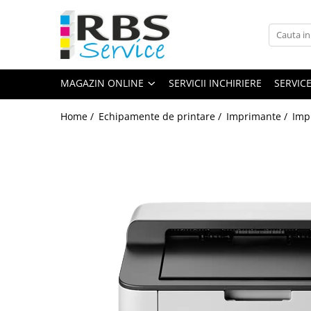
Magazin Online
Echipamente de printare
MAGAZIN ONLINE
SERVICII INCHIRIERE
SERVIC
Imprimante
Format mare - plotter
Home /
Echipamente de printare /
Imprimante /
Imp
Imprimante Laser
Imprimante LED
Imprimante termice portabile
Multifunctionale
Multifunctionale cu cerneala
Multifunctionale Laser
Multifunctionale LED
Scanere
Scanere de birou
Scanere portabile