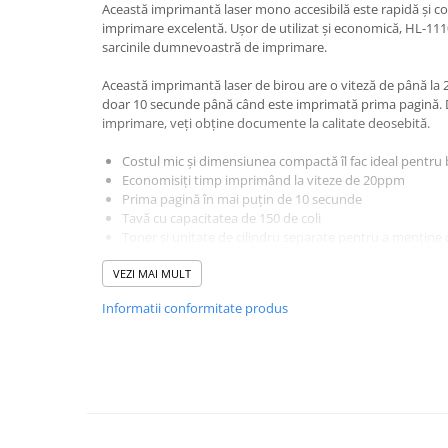
Aparate de etichetat si imprimante
Această imprimantă laser mono accesibilă este rapidă și com
imprimare excelentă. Ușor de utilizat și economică, HL-11
etichete
sarcinile dumnevoastră de imprimare.
Cititoare coduri de bare
Această imprimantă laser de birou are o viteză de până la 
Papetărie / Birotică
doar 10 secunde până când este imprimată prima pagină. Da
Accesorii pentru birou
imprimare, veți obține documente la calitate deosebită.
Elastice / Buretiere / Lupe
Costul mic și dimensiunea compactă îl fac ideal pentru b
Tuș Ștampile / Tușiere / Indigo
Economisiți timp imprimând la viteze de 20ppm
Prima pagină în mai puțin de 10 secunde
Adezivi
Tavă cu capacitatea de 150 de coli
Benzi Adezive / Dispensere
Toner și unitate de cilindru separate pentru a menține c
Rigle
consumabilul necesar
VEZI MAI MULT
Garanție de 3 ani prin înregistrare
Suport Accesorii Birou
Coșuri de Birou
Informatii conformitate produs
Birou mic? Tocmai ați găsit imprimanta perfectă. HL-1110E 
Suporturi Documente
eficientă și oferă o viteză de 20 de pagini pe minut (prima 
secunde) garantând că nu veți aștepta
Ace / Pioneze
după printuri. Păstrați costurile reduse cu cartușul de tone
Agrafe / Clipsuri
iar tehnologia cu standardul Energy Star include și o garanț
Capsatoare / Decapsatoare
gratuită.
Capse
Broșura completă a dispozitivului poate fi consultat