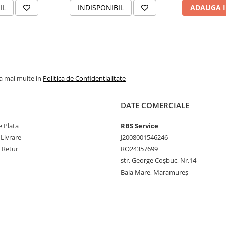
IL
INDISPONIBIL
ADAUGA I
la mai multe in
Politica de Confidentialitate
DATE COMERCIALE
 Plata
RBS Service
 Livrare
J2008001546246
e Retur
RO24357699
str. George Coșbuc, Nr.14
Baia Mare, Maramureș