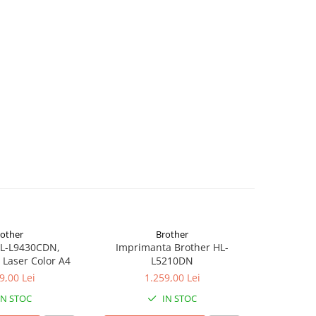
rother
Brother
HL-L9430CDN,
Imprimanta Brother HL-
Broth
Laser Color A4
L5210DN
Imprimant
9,00 Lei
1.259,00 Lei
1
IN STOC
IN STOC