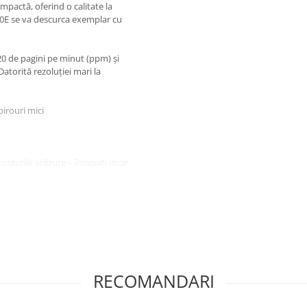
pactă, oferind o calitate la
10E se va descurca exemplar cu
20 de pagini pe minut (ppm) și
torită rezoluției mari la
irouri mici
osturile scăzute – înlocuiți doar
poate că este mică, însă este
pagină în mai puțin de 10
r și unitatea de cilindru separate,
ie de 3 ani prin înregistrare
RECOMANDARI
ă
aici
.