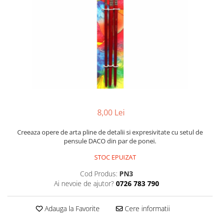
Scanere format mare
Consumabile
Consumabile echipamente
Cartușe
Flacoane Cerneală
Cilindrii / Drum Unit
Unitate Transfer / Belt Unit
Containere reziduale
Consumabile echipamente de
8,00 Lei
etichetat
Creeaza opere de arta pline de detalii si expresivitate cu setul de
Benzi Brother P-Touch
pensule DACO din par de ponei.
Role Brother DK
STOC EPUIZAT
Role Termice și Riboane
Cod Produs:
PN3
Role Brother CZ
Ai nevoie de ajutor?
0726 783 790
Alte Consumabile
Echipamente de etichetare &
Adauga la Favorite
Cere informatii
coduri de bare