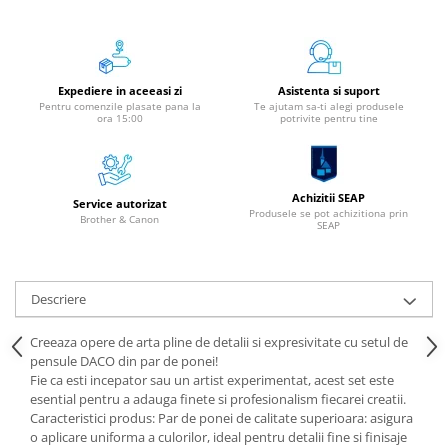
Aparate de etichetat si imprimante
etichete
Cititoare coduri de bare
Papetărie / Birotică
Expediere in aceeasi zi
Asistenta si suport
Pentru comenzile plasate pana la
Te ajutam sa-ti alegi produsele
Accesorii pentru birou
ora 15:00
potrivite pentru tine
Elastice / Buretiere / Lupe
Tuș Ștampile / Tușiere / Indigo
Achizitii SEAP
Adezivi
Service autorizat
Produsele se pot achizitiona prin
Brother & Canon
Benzi Adezive / Dispensere
SEAP
Rigle
Suport Accesorii Birou
Descriere
Coșuri de Birou
Suporturi Documente
Creeaza opere de arta pline de detalii si expresivitate cu setul de
Ace / Pioneze
pensule DACO din par de ponei!
Fie ca esti incepator sau un artist experimentat, acest set este
Agrafe / Clipsuri
esential pentru a adauga finete si profesionalism fiecarei creatii.
Capsatoare / Decapsatoare
Caracteristici produs: Par de ponei de calitate superioara: asigura
Capse
o aplicare uniforma a culorilor, ideal pentru detalii fine si finisaje