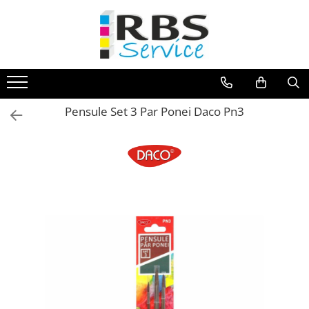
Magazin Online
Echipamente de printare
Imprimante
Pensule Set 3 Par Ponei Daco Pn3
Format mare - plotter
Imprimante Laser
Imprimante LED
Imprimante termice portabile
Multifunctionale
Multifunctionale cu cerneala
Multifunctionale Laser
Multifunctionale LED
Scanere
Scanere de birou
Scanere portabile