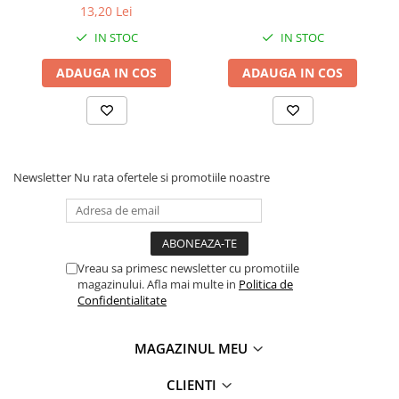
Tipizate
13,20 Lei
Instrumente de scris
IN STOC
IN STOC
Pixuri
ADAUGA IN COS
ADAUGA IN COS
Stilouri
Rollere
Creioane Grafice
Markere / Textmarkere
Rezerve Pixuri / Cerneală
Newsletter
Nu rata ofertele si promotiile noastre
Radiere
Corectoare
Creioane Mecanice / Mine
Vreau sa primesc newsletter cu promotiile
Linere
magazinului. Afla mai multe in
Politica de
Penițe
Confidentialitate
Organizare și Arhivare
Bibliorafturi
MAGAZINUL MEU
Dosare
CLIENTI
Folii Protecție