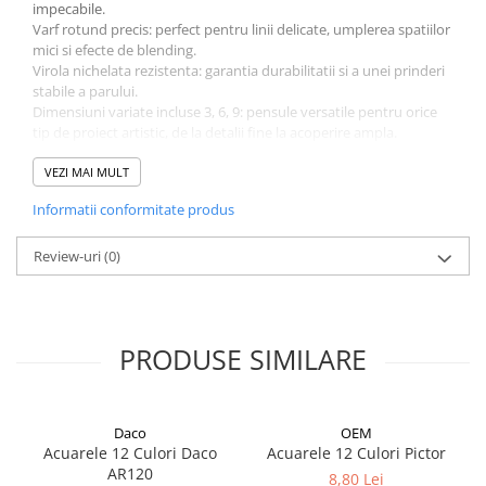
impecabile.
Cuttere
Varf rotund precis: perfect pentru linii delicate, umplerea spatiilor
Foarfece
mici si efecte de blending.
Perforatoare
Virola nichelata rezistenta: garantia durabilitatii si a unei prinderi
stabile a parului.
Hârtie / Produse din hârtie
Dimensiuni variate incluse 3, 6, 9: pensule versatile pentru orice
Agende
tip de proiect artistic, de la detalii fine la acoperire ampla.
Compatibilitate excelenta: Ideal pentru acuarele, tempera si alte
Bloc Notes
tipuri de culori.
VEZI MAI MULT
Carton Color
Completeaza-ti trusa de artist cu setul de pensule DACO din par
Informatii conformitate produs
de ponei!
Cuburi din Hârtie / Notițe Adezive
Comanda acum si bucura-te de o experienta de pictura la cel mai
Etichete Autocolante
inalt nivel!
Review-uri
(0)
Hârtie
Hârtie Color
Hârtie Foto
PRODUSE SIMILARE
Notes Adeziv
Plicuri
Registre / Repertoare
Daco
OEM
Role Casă de Marcat
Acuarele 12 Culori Daco
Acuarele 12 Culori Pictor
Role Hârtie Plotter
AR120
8,80 Lei