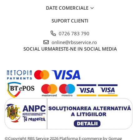
Cutii Arhivare
DATE COMERCIALE
Alonje
SUPORT CLIENTI
Clipboard-uri
Accesorii pentru Arhivare
0726 783 790
Caiete Mecanice
online@rbsservice.ro
Articole Ambalare
SOCIAL
URMARESTE-NE IN SOCIAL MEDIA
Elastice bani
Ecusoane
Intercalatoare
Magneți
Sfoară
Mape
Rechizite Școlare
Ghiozdane / Genți
Penare
Instrumente de Scris și Desen
Accesorii pentru Pictură
©Copyright RBS Service 2026
Platforma E-commerce by Gomag