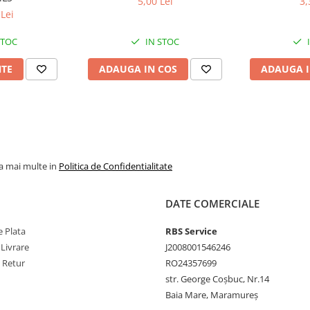
5,00 Lei
3,
mpul de observatii din pagina de
Lei
STOC
IN STOC
NTE
ADAUGA IN COS
ADAUGA I
la mai multe in
Politica de Confidentialitate
DATE COMERCIALE
 Plata
RBS Service
 Livrare
J2008001546246
e Retur
RO24357699
str. George Coșbuc, Nr.14
Baia Mare, Maramureș