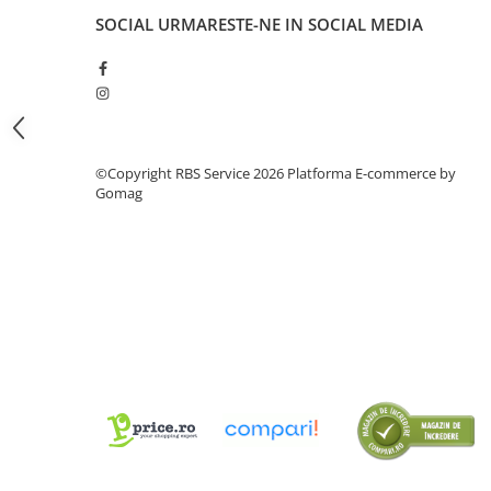
Tipizate
SOCIAL
URMARESTE-NE IN SOCIAL MEDIA
Instrumente de scris
Pixuri
Stilouri
Rollere
Creioane Grafice
©Copyright RBS Service 2026
Platforma E-commerce by
Markere / Textmarkere
Gomag
Rezerve Pixuri / Cerneală
Radiere
Corectoare
Creioane Mecanice / Mine
Linere
Penițe
Organizare și Arhivare
Bibliorafturi
Dosare
Folii Protecție