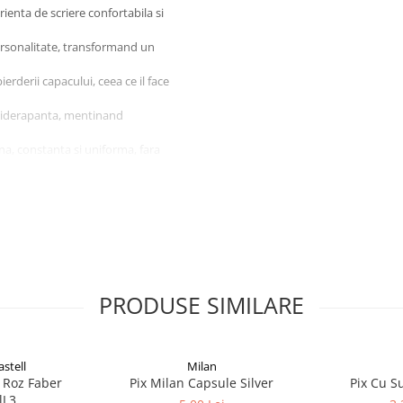
rienta de scriere confortabila si
ersonalitate, transformand un
erderii capacului, ceea ce il face
ntiderapanta, mentinand
ina, constanta si uniforma, fara
ntru notite, liste, formulare sau
r
bun
orma
PRODUSE SIMILARE
scriere placuta
care isi doresc un instrument de
ctionalitate in orice penar sau
stell
Milan
0 Roz Faber
Pix Milan Capsule Silver
Pix Cu S
 prezentare.
lL3