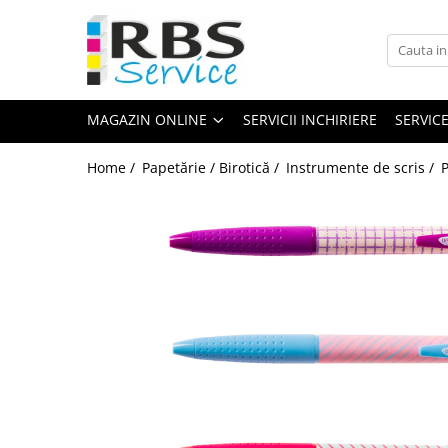
Magazin Online
Echipamente de printare
MAGAZIN ONLINE
SERVICII INCHIRIERE
SERVIC
Imprimante
Format mare - plotter
Home /
Papetărie / Birotică /
Instrumente de scris /
P
Imprimante Laser
Imprimante LED
Imprimante termice portabile
Multifunctionale
Multifunctionale cu cerneala
Multifunctionale Laser
Multifunctionale LED
Scanere
Scanere de birou
Scanere portabile