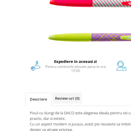
Scanere format mare
Consumabile
Consumabile echipamente
Cartușe
Flacoane Cerneală
Cilindrii / Drum Unit
Unitate Transfer / Belt Unit
Containere reziduale
Expediere in aceeasi zi
Consumabile echipamente de
Pentru comenzile plasate pana la ora
15:00
etichetat
Benzi Brother P-Touch
Role Brother DK
Role Termice și Riboane
Review-uri
(0)
Descriere
Role Brother CZ
Alte Consumabile
Pixul cu dungi de la DACO este alegerea ideala pentru cei c
practic, dar si estetic.
Echipamente de etichetare &
Cu un aspect modern si jucaus, acest pix reuseste sa imbin
coduri de bare
design ce atrage privirea.