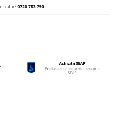
e ajutor?
0726 783 790
Achizitii SEAP
t
Produsele se pot achizitiona prin
SEAP