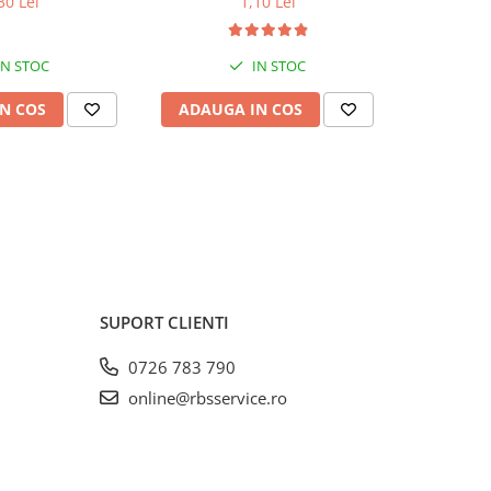
30 Lei
1,10 Lei
IN STOC
IN STOC
N COS
ADAUGA IN COS
ADAUG
SUPORT CLIENTI
0726 783 790
online@rbsservice.ro