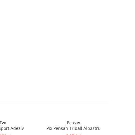
Evo
Pensan
uport Adeziv
Pix Pensan Triball Albastru
Pix Albas