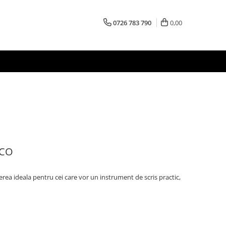
0726 783 790
0,00
ACO
rea ideala pentru cei care vor un instrument de scris practic,