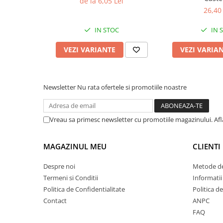
de la 6,05 Lei
*Daca doriti o anumita culoare, va rugam specificati in ca
Cuttere
26,40 
finalizare comanda.
Foarfece
IN STOC
IN 
Perforatoare
Hârtie / Produse din hârtie
VEZI VARIANTE
VEZI VARIA
Agende
Bloc Notes
Carton Color
Newsletter
Nu rata ofertele si promotiile noastre
Cuburi din Hârtie / Notițe Adezive
Etichete Autocolante
Vreau sa primesc newsletter cu promotiile magazinului. Af
Hârtie
Hârtie Color
MAGAZINUL MEU
CLIENTI
Hârtie Foto
Notes Adeziv
Despre noi
Metode de
Plicuri
Termeni si Conditii
Informatii
Politica de Confidentialitate
Politica d
Registre / Repertoare
Contact
ANPC
Role Casă de Marcat
FAQ
Role Hârtie Plotter