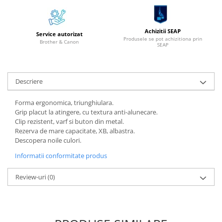
Alonje
Clipboard-uri
Achizitii SEAP
Service autorizat
Accesorii pentru Arhivare
Produsele se pot achizitiona prin
Brother & Canon
SEAP
Caiete Mecanice
Articole Ambalare
Elastice bani
Descriere
Ecusoane
Intercalatoare
Forma ergonomica, triunghiulara.
Grip placut la atingere, cu textura anti-alunecare.
Magneți
Clip rezistent, varf si buton din metal.
Sfoară
Rezerva de mare capacitate, XB, albastra.
Mape
Descopera noile culori.
Rechizite Școlare
Informatii conformitate produs
Ghiozdane / Genți
Review-uri
(0)
Penare
Instrumente de Scris și Desen
Accesorii pentru Pictură
Caiete