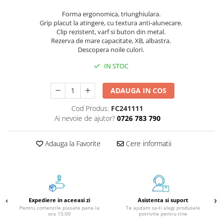
Instrumente de scris
Forma ergonomica, triunghiulara.
Grip placut la atingere, cu textura anti-alunecare.
Pixuri
Clip rezistent, varf si buton din metal.
Stilouri
Rezerva de mare capacitate, XB, albastra.
Rollere
Descopera noile culori.
Creioane Grafice
IN STOC
Markere / Textmarkere
Rezerve Pixuri / Cerneală
ADAUGA IN COS
Radiere
Cod Produs:
FC241111
Corectoare
Ai nevoie de ajutor?
0726 783 790
Creioane Mecanice / Mine
Linere
Adauga la Favorite
Cere informatii
Penițe
Organizare și Arhivare
Bibliorafturi
Dosare
Expediere in aceeasi zi
Asistenta si suport
Folii Protecție
Pentru comenzile plasate pana la
Te ajutam sa-ti alegi produsele
ora 15:00
potrivite pentru tine
Cutii Arhivare