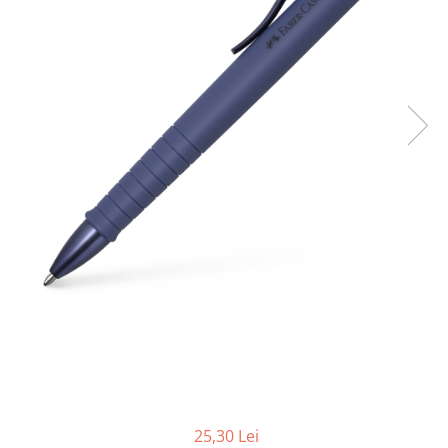
Foarfece
Perforatoare
Hârtie / Produse din hârtie
Agende
Bloc Notes
Carton Color
Cuburi din Hârtie / Notițe Adezive
Etichete Autocolante
Hârtie
Hârtie Color
Hârtie Foto
Notes Adeziv
Plicuri
Registre / Repertoare
Role Casă de Marcat
Role Hârtie Plotter
25,30 Lei
Tipizate