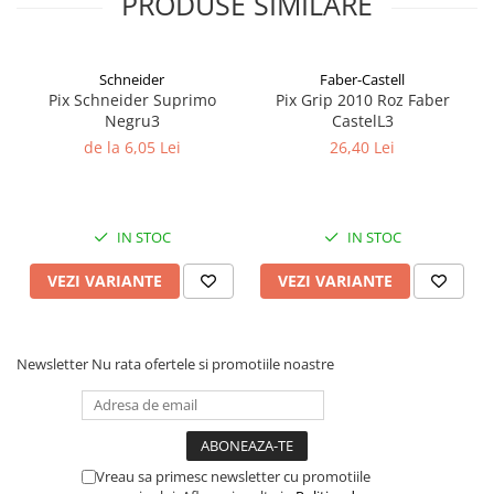
PRODUSE SIMILARE
Coperți Caiete / Cărți
Cretă/Burete/Table Școlare
Plastilină
Schneider
Faber-Castell
Pix Schneider Suprimo
Pix Grip 2010 Roz Faber
Socotitori / Bețigașe
Negru3
CastelL3
Articole Creative și Craft
de la 6,05 Lei
26,40 Lei
Carioci
Creioane Colorate
Instrumente Geometrie
IN STOC
IN STOC
Lipici
Tehnica de birou
VEZI VARIANTE
VEZI VARIANTE
Laminatoare
Folii Laminare
Newsletter
Nu rata ofertele si promotiile noastre
Distrugătoare Documente
Ghilotine / Trimmere
Aparate de Îndosariat și Accesorii
Calculatoare de Birou
Vreau sa primesc newsletter cu promotiile