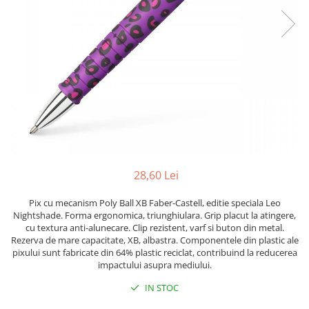
Foarfece
Perforatoare
Hârtie / Produse din hârtie
Agende
Bloc Notes
Carton Color
Cuburi din Hârtie / Notițe Adezive
Etichete Autocolante
Hârtie
28,60 Lei
Hârtie Color
Hârtie Foto
Pix cu mecanism Poly Ball XB Faber-Castell, editie speciala Leo
Notes Adeziv
Nightshade. Forma ergonomica, triunghiulara. Grip placut la atingere,
cu textura anti-alunecare. Clip rezistent, varf si buton din metal.
Plicuri
Rezerva de mare capacitate, XB, albastra. Componentele din plastic ale
Registre / Repertoare
pixului sunt fabricate din 64% plastic reciclat, contribuind la reducerea
impactului asupra mediului.
Role Casă de Marcat
Role Hârtie Plotter
IN STOC
Tipizate