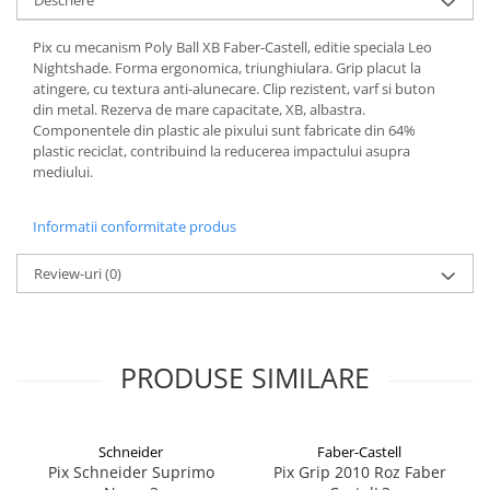
Descriere
Alonje
Pix cu mecanism Poly Ball XB Faber-Castell, editie speciala Leo
Clipboard-uri
Nightshade. Forma ergonomica, triunghiulara. Grip placut la
Accesorii pentru Arhivare
atingere, cu textura anti-alunecare. Clip rezistent, varf si buton
Caiete Mecanice
din metal. Rezerva de mare capacitate, XB, albastra.
Componentele din plastic ale pixului sunt fabricate din 64%
Articole Ambalare
plastic reciclat, contribuind la reducerea impactului asupra
Elastice bani
mediului.
Ecusoane
Intercalatoare
Informatii conformitate produs
Magneți
Review-uri
(0)
Sfoară
Mape
Rechizite Școlare
PRODUSE SIMILARE
Ghiozdane / Genți
Penare
Instrumente de Scris și Desen
Schneider
Faber-Castell
Accesorii pentru Pictură
Pix Schneider Suprimo
Pix Grip 2010 Roz Faber
Caiete