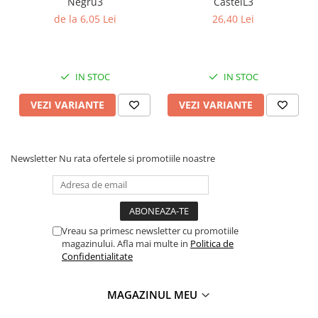
Negru3
CastelL3
Coperți Caiete / Cărți
de la 6,05 Lei
26,40 Lei
Cretă/Burete/Table Școlare
Plastilină
Socotitori / Bețigașe
IN STOC
IN STOC
Articole Creative și Craft
VEZI VARIANTE
VEZI VARIANTE
Carioci
Creioane Colorate
Instrumente Geometrie
Newsletter
Nu rata ofertele si promotiile noastre
Lipici
Tehnica de birou
Laminatoare
Folii Laminare
Vreau sa primesc newsletter cu promotiile
Distrugătoare Documente
magazinului. Afla mai multe in
Politica de
Confidentialitate
Ghilotine / Trimmere
Aparate de Îndosariat și Accesorii
MAGAZINUL MEU
Calculatoare de Birou