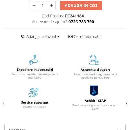
Instrumente de scris
ADAUGA IN COS
Pixuri
Cod Produs:
FC241184
Stilouri
Ai nevoie de ajutor?
0726 783 790
Rollere
Adauga la Favorite
Cere informatii
Creioane Grafice
Markere / Textmarkere
Rezerve Pixuri / Cerneală
Radiere
Corectoare
Expediere in aceeasi zi
Asistenta si suport
Creioane Mecanice / Mine
Pentru comenzile plasate pana la
Te ajutam sa-ti alegi produsele
ora 15:00
potrivite pentru tine
Linere
Penițe
Organizare și Arhivare
Achizitii SEAP
Service autorizat
Produsele se pot achizitiona prin
Bibliorafturi
Brother & Canon
SEAP
Dosare
Folii Protecție
Cutii Arhivare