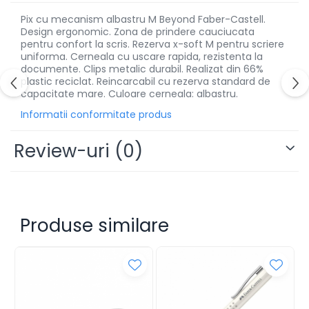
Alonje
Pix cu mecanism albastru M Beyond Faber-Castell.
Design ergonomic. Zona de prindere cauciucata
Clipboard-uri
pentru confort la scris. Rezerva x-soft M pentru scriere
Accesorii pentru Arhivare
uniforma. Cerneala cu uscare rapida, rezistenta la
Caiete Mecanice
documente. Clips metalic durabil. Realizat din 66%
plastic reciclat. Reincarcabil cu rezerva standard de
Articole Ambalare
capacitate mare. Culoare cerneala: albastru.
Elastice bani
Informatii conformitate produs
Ecusoane
Intercalatoare
Review-uri
(0)
Magneți
Sfoară
Mape
Rechizite Școlare
Produse similare
Ghiozdane / Genți
Penare
Instrumente de Scris și Desen
Accesorii pentru Pictură
Caiete