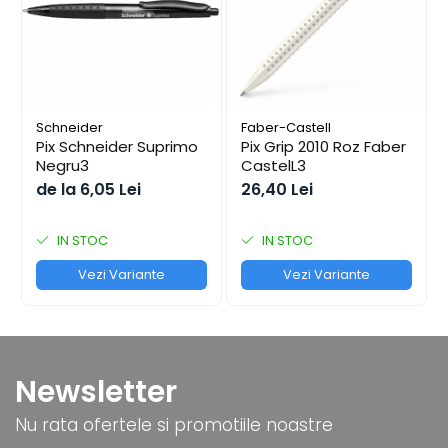
Coperți Caiete / Cărți
Cretă/Burete/Table Școlare
Plastilină
Socotitori / Bețigașe
Articole Creative și Craft
Schneider
Faber-Castell
Pix Schneider Suprimo
Pix Grip 2010 Roz Faber
Carioci
Negru3
CastelL3
Creioane Colorate
de la 6,05 Lei
26,40 Lei
Instrumente Geometrie
Lipici
IN STOC
IN STOC
Tehnica de birou
Vezi Variante
Vezi Variante
Laminatoare
Folii Laminare
Distrugătoare Documente
Ghilotine / Trimmere
Newsletter
Aparate de Îndosariat și Accesorii
Calculatoare de Birou
Nu rata ofertele si promotiile noastre