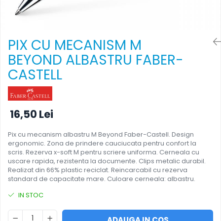
Foarfece
Perforatoare
Hârtie / Produse din hârtie
PIX CU MECANISM M
Agende
BEYOND ALBASTRU FABER-
Bloc Notes
CASTELL
Carton Color
Cuburi din Hârtie / Notițe Adezive
Etichete Autocolante
16,50 Lei
Hârtie
Hârtie Color
Pix cu mecanism albastru M Beyond Faber-Castell. Design
Hârtie Foto
ergonomic. Zona de prindere cauciucata pentru confort la
scris. Rezerva x-soft M pentru scriere uniforma. Cerneala cu
Notes Adeziv
uscare rapida, rezistenta la documente. Clips metalic durabil.
Plicuri
Realizat din 66% plastic reciclat. Reincarcabil cu rezerva
Registre / Repertoare
standard de capacitate mare. Culoare cerneala: albastru.
Role Casă de Marcat
IN STOC
Role Hârtie Plotter
Tipizate
ADAUGA IN COS