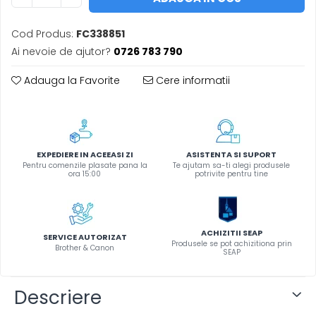
Instrumente de scris
Cod Produs:
FC338851
Pixuri
Ai nevoie de ajutor?
0726 783 790
Stilouri
Rollere
Adauga la Favorite
Cere informatii
Creioane Grafice
Markere / Textmarkere
Rezerve Pixuri / Cerneală
Radiere
EXPEDIERE IN ACEEASI ZI
ASISTENTA SI SUPORT
Corectoare
Pentru comenzile plasate pana la
Te ajutam sa-ti alegi produsele
ora 15:00
potrivite pentru tine
Creioane Mecanice / Mine
Linere
Penițe
ACHIZITII SEAP
Organizare și Arhivare
SERVICE AUTORIZAT
Produsele se pot achizitiona prin
Brother & Canon
SEAP
Bibliorafturi
Dosare
Descriere
Folii Protecție
Cutii Arhivare