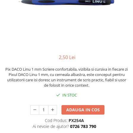
Foarfece
Perforatoare
Hârtie / Produse din hârtie
Agende
Bloc Notes
Carton Color
Cuburi din Hârtie / Notițe Adezive
2,50 Lei
Etichete Autocolante
Hârtie
Pix DACO Linu 1 mm Scriere confortabila, vizibila si cursiva in fiecare zi
Pixul DACO Linu 1 mm, cu cerneala albastra, este conceput pentru
Hârtie Color
utilizatorii care isi doresc un instrument de scris practic, fiabil si usor
Hârtie Foto
de folosit in orice context.
Notes Adeziv
IN STOC
Plicuri
Registre / Repertoare
ADAUGA IN COS
Role Casă de Marcat
Cod Produs:
PX254A
Role Hârtie Plotter
Ai nevoie de ajutor?
0726 783 790
Tipizate