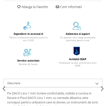
Instrumente de scris
Adauga la Favorite
Cere informatii
Pixuri
Stilouri
Rollere
Creioane Grafice
Expediere in aceeasi zi
Asistenta si suport
Markere / Textmarkere
Pentru comenzile plasate pana la
Te ajutam sa-ti alegi produsele
ora 15:00
potrivite pentru tine
Rezerve Pixuri / Cerneală
Radiere
Corectoare
Achizitii SEAP
Creioane Mecanice / Mine
Service autorizat
Produsele se pot achizitiona prin
Brother & Canon
SEAP
Linere
Penițe
Organizare și Arhivare
Descriere
Bibliorafturi
Dosare
Pix DACO Linu 1 mm Scriere confortabila, vizibila si cursiva in
fiecare zi Pixul DACO Linu 1 mm, cu cerneala albastra, este
Folii Protecție
conceput pentru utilizatorii care isi doresc un instrument de scris
Cutii Arhivare