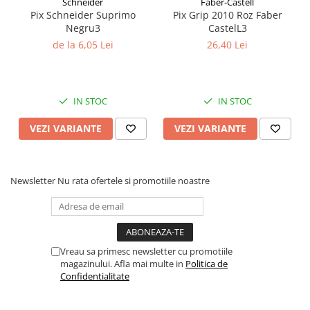
Schneider
Faber-Castell
Alege-l pentru o scriere cursiva, intensa si confortabila in fiecare
Coperți Caiete / Cărți
Pix Schneider Suprimo
Pix Grip 2010 Roz Faber
zi!
Negru3
CastelL3
Cretă/Burete/Table Școlare
de la 6,05 Lei
26,40 Lei
Plastilină
Socotitori / Bețigașe
Articole Creative și Craft
IN STOC
IN STOC
Carioci
Creioane Colorate
VEZI VARIANTE
VEZI VARIANTE
Instrumente Geometrie
Lipici
Tehnica de birou
Newsletter
Nu rata ofertele si promotiile noastre
Laminatoare
Folii Laminare
Distrugătoare Documente
Ghilotine / Trimmere
Vreau sa primesc newsletter cu promotiile
magazinului. Afla mai multe in
Politica de
Aparate de Îndosariat și Accesorii
Confidentialitate
Calculatoare de Birou