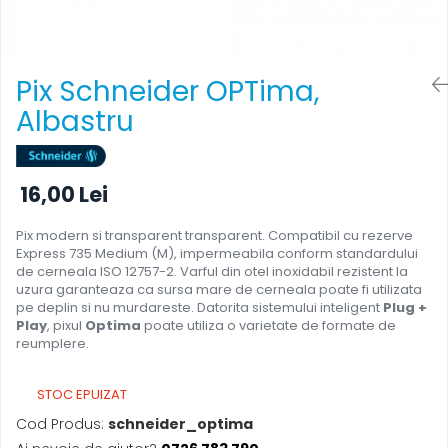
Foarfece
Perforatoare
Hârtie / Produse din hârtie
Pix Schneider OPTima,
Agende
Albastru
Bloc Notes
Carton Color
Cuburi din Hârtie / Notițe Adezive
16,00 Lei
Etichete Autocolante
Hârtie
Pix modern si transparent transparent. Compatibil cu rezerve
Express 735 Medium (M), impermeabila conform standardului
Hârtie Color
de cerneala ISO 12757-2. Varful din otel inoxidabil rezistent la
Hârtie Foto
uzura garanteaza ca sursa mare de cerneala poate fi utilizata
pe deplin si nu murdareste. Datorita sistemului inteligent
Plug +
Notes Adeziv
Play
, pixul
Optima
poate utiliza o varietate de formate de
Plicuri
reumplere.
Registre / Repertoare
Role Casă de Marcat
STOC EPUIZAT
Role Hârtie Plotter
Cod Produs:
schneider_optima
Tipizate