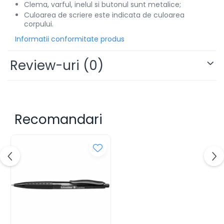
Clema, varful, inelul si butonul sunt metalice;
Alonje
Culoarea de scriere este indicata de culoarea
corpului.
Clipboard-uri
Accesorii pentru Arhivare
Informatii conformitate produs
Caiete Mecanice
Review-uri
(0)
Articole Ambalare
Elastice bani
Ecusoane
Intercalatoare
Magneți
Recomandari
Sfoară
Mape
Rechizite Școlare
Ghiozdane / Genți
Penare
Instrumente de Scris și Desen
Accesorii pentru Pictură
Caiete