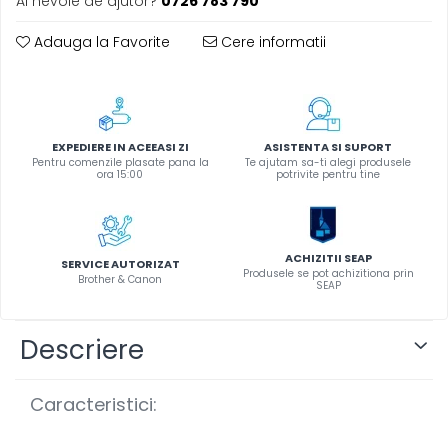
Ai nevoie de ajutor?
0726 783 790
Instrumente de scris
Adauga la Favorite
Cere informatii
Pixuri
Stilouri
Rollere
Creioane Grafice
EXPEDIERE IN ACEEASI ZI
ASISTENTA SI SUPORT
Markere / Textmarkere
Pentru comenzile plasate pana la
Te ajutam sa-ti alegi produsele
ora 15:00
potrivite pentru tine
Rezerve Pixuri / Cerneală
Radiere
Corectoare
Creioane Mecanice / Mine
ACHIZITII SEAP
SERVICE AUTORIZAT
Produsele se pot achizitiona prin
Brother & Canon
Linere
SEAP
Penițe
Organizare și Arhivare
Descriere
Bibliorafturi
Dosare
Caracteristici:
Folii Protecție
Cutii Arhivare