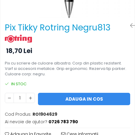
Foarfece
Perforatoare
Hârtie / Produse din hârtie
Pix Tikky Rotring Negru813
Agende
Bloc Notes
Carton Color
18,70 Lei
Cuburi din Hârtie / Notițe Adezive
Etichete Autocolante
Pix cu scriere de culoare albastra. Corp din plastic rezistent.
Varf si accesorii metalice. Grip ergonomic. Rezerva tip parker.
Hârtie
Culoare corp: negru.
Hârtie Color
IN STOC
Hârtie Foto
Notes Adeziv
ADAUGA IN COS
Plicuri
Registre / Repertoare
Cod Produs:
RO1904629
Role Casă de Marcat
Ai nevoie de ajutor?
0726 783 790
Role Hârtie Plotter
Tipizate
Adauga la Favorite
Cere informatii