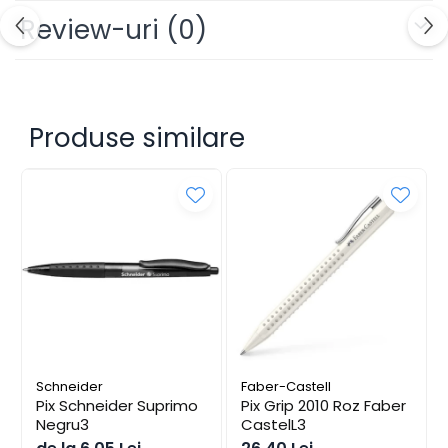
Review-uri
(0)
Alonje
Clipboard-uri
Accesorii pentru Arhivare
Caiete Mecanice
Articole Ambalare
Produse similare
Elastice bani
Ecusoane
Intercalatoare
Magneți
Sfoară
Mape
Rechizite Școlare
Ghiozdane / Genți
Penare
Schneider
Faber-Castell
Instrumente de Scris și Desen
Pix Schneider Suprimo
Pix Grip 2010 Roz Faber
Accesorii pentru Pictură
Negru3
CastelL3
Caiete