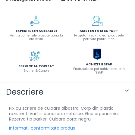
Instrumente de scris
Pixuri
Stilouri
Rollere
EXPEDIERE IN ACEEASI ZI
ASISTENTA SI SUPORT
Pentru comenzile plasate pana la
Te ajutam sa-ti alegi produsele
Creioane Grafice
ora 15:00
potrivite pentru tine
Markere / Textmarkere
Rezerve Pixuri / Cerneală
Radiere
ACHIZITII SEAP
SERVICE AUTORIZAT
Produsele se pot achizitiona prin
Corectoare
Brother & Canon
SEAP
Creioane Mecanice / Mine
Linere
Descriere
Penițe
Organizare și Arhivare
Pix cu scriere de culoare albastra. Corp din plastic
Bibliorafturi
rezistent. Varf si accesorii metalice. Grip ergonomic.
Dosare
Rezerva tip parker. Culoare corp: negru.
Folii Protecție
Informatii conformitate produs
Cutii Arhivare