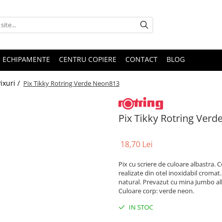
E ECHIPAMENTE
CENTRU COPIERE
CONTACT
BLOG
ixuri /
Pix Tikky Rotring Verde Neon813
Pix Tikky Rotring Ver
18,70 Lei
Pix cu scriere de culoare albastra. Co
realizate din otel inoxidabil croma
natural. Prevazut cu mina Jumbo al
Culoare corp: verde neon.
IN STOC