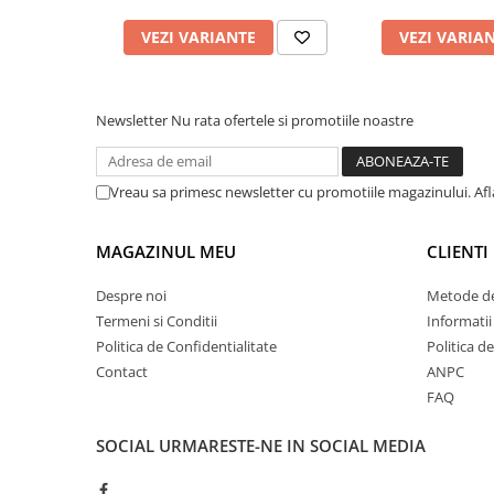
Cuttere
VEZI VARIANTE
VEZI VARIA
Foarfece
Perforatoare
Hârtie / Produse din hârtie
Newsletter
Nu rata ofertele si promotiile noastre
Agende
Bloc Notes
Carton Color
Vreau sa primesc newsletter cu promotiile magazinului. Af
Cuburi din Hârtie / Notițe Adezive
Etichete Autocolante
MAGAZINUL MEU
CLIENTI
Hârtie
Despre noi
Metode de
Hârtie Color
Termeni si Conditii
Informatii
Hârtie Foto
Politica de Confidentialitate
Politica d
Notes Adeziv
Contact
ANPC
Plicuri
FAQ
Registre / Repertoare
SOCIAL
URMARESTE-NE IN SOCIAL MEDIA
Role Casă de Marcat
Role Hârtie Plotter