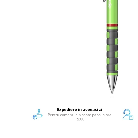
Scanere format mare
Consumabile
Consumabile echipamente
Cartușe
Flacoane Cerneală
Cilindrii / Drum Unit
Unitate Transfer / Belt Unit
Containere reziduale
Consumabile echipamente de
etichetat
Benzi Brother P-Touch
Role Brother DK
Role Termice și Riboane
Role Brother CZ
Expediere in aceeasi zi
Pentru comenzile plasate pana la ora
Alte Consumabile
15:00
Echipamente de etichetare &
coduri de bare