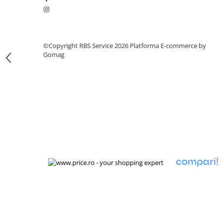
Tipizate
Instrumente de scris
Pixuri
©Copyright RBS Service 2026
Platforma E-commerce by
Stilouri
Gomag
Rollere
Creioane Grafice
Markere / Textmarkere
Rezerve Pixuri / Cerneală
Radiere
Corectoare
Creioane Mecanice / Mine
Linere
Penițe
Organizare și Arhivare
Bibliorafturi
Dosare
Folii Protecție