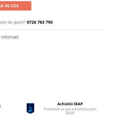
A IN COS
voie de ajutor?
0726 783 790
informatii
Achizitii SEAP
t
Produsele se pot achizitiona prin
SEAP