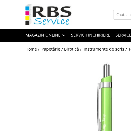
Magazin Online
Echipamente de printare
MAGAZIN ONLINE
SERVICII INCHIRIERE
SERVIC
Imprimante
Format mare - plotter
Home /
Papetărie / Birotică /
Instrumente de scris /
P
Imprimante Laser
Imprimante LED
Imprimante termice portabile
Multifunctionale
Multifunctionale cu cerneala
Multifunctionale Laser
Multifunctionale LED
Scanere
Scanere de birou
Scanere portabile