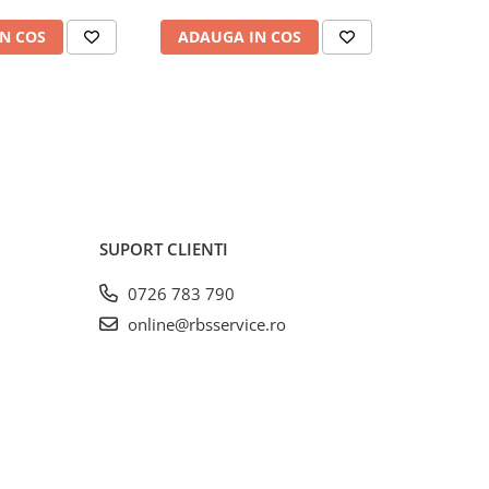
N COS
ADAUGA IN COS
ADAUG
SUPORT CLIENTI
0726 783 790
online@rbsservice.ro