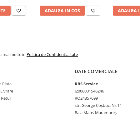
NTE
ADAUGA IN COS
ADAUGA I
la mai multe in
Politica de Confidentialitate
DATE COMERCIALE
 Plata
RBS Service
 Livrare
J2008001546246
e Retur
RO24357699
str. George Coșbuc, Nr.14
Baia Mare, Maramureș