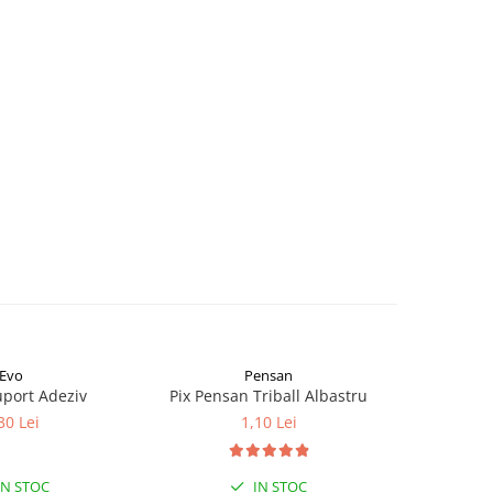
Evo
Pensan
uport Adeziv
Pix Pensan Triball Albastru
Pix Albas
30 Lei
1,10 Lei
IN STOC
IN STOC