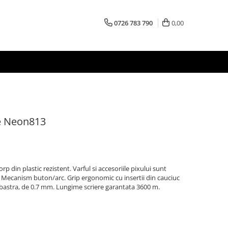
0726 783 790
0,00
de Neon813
rp din plastic rezistent. Varful si accesoriile pixului sunt
t. Mecanism buton/arc. Grip ergonomic cu insertii din cauciuc
bastra, de 0.7 mm. Lungime scriere garantata 3600 m.