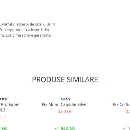
 Varful si accesoriile pixului sunt
rip ergonomic cu insertii din
mm. Lungime scriere garantata
PRODUSE SIMILARE
stell
Milan
0 Roz Faber
Pix Milan Capsule Silver
Pix Cu S
lL3
5,00 Lei
3,
Lei
STOC
IN STOC