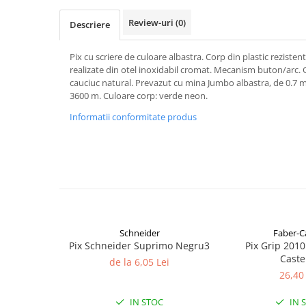
Aparate de etichetat si imprimante
etichete
Review-uri
(0)
Descriere
Cititoare coduri de bare
Pix cu scriere de culoare albastra. Corp din plastic rezistent.
Papetărie / Birotică
realizate din otel inoxidabil cromat. Mecanism buton/arc. G
Accesorii pentru birou
cauciuc natural. Prevazut cu mina Jumbo albastra, de 0.7 
3600 m. Culoare corp: verde neon.
Elastice / Buretiere / Lupe
Informatii conformitate produs
Tuș Ștampile / Tușiere / Indigo
Adezivi
Benzi Adezive / Dispensere
Rigle
Suport Accesorii Birou
Coșuri de Birou
Suporturi Documente
Schneider
Faber-Ca
Ace / Pioneze
Pix Schneider Suprimo Negru3
Pix Grip 201
Caste
Agrafe / Clipsuri
de la 6,05 Lei
26,40 
Capsatoare / Decapsatoare
Capse
IN STOC
IN 