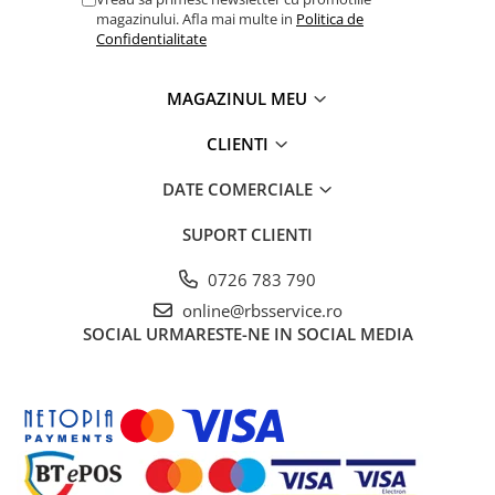
magazinului. Afla mai multe in
Politica de
Coperți Caiete / Cărți
Confidentialitate
Cretă/Burete/Table Școlare
Plastilină
MAGAZINUL MEU
Socotitori / Bețigașe
Articole Creative și Craft
CLIENTI
Carioci
DATE COMERCIALE
Creioane Colorate
Instrumente Geometrie
SUPORT CLIENTI
Lipici
0726 783 790
Tehnica de birou
online@rbsservice.ro
Laminatoare
SOCIAL
URMARESTE-NE IN SOCIAL MEDIA
Folii Laminare
Distrugătoare Documente
Ghilotine / Trimmere
Aparate de Îndosariat și Accesorii
Calculatoare de Birou