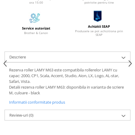
ora 15:00
potrivite pentru tine
Instrumente de scris
Pixuri
Stilouri
Achizitii SEAP
Service autorizat
Rollere
Produsele se pot achizitiona prin
Brother & Canon
SEAP
Creioane Grafice
Markere / Textmarkere
Rezerve Pixuri / Cerneală
Descriere
Radiere
Corectoare
Rezerva roller LAMY M63 este compatibila rollerelor LAMY cu
capac: 2000, CP1, Scala, Accent, Studio, Aion, LX, Logo, AL-star,
Creioane Mecanice / Mine
Safari, Vista.
Linere
Detalii rezerva roller LAMY M63: disponibila in varianta de scriere
M, culoare - black
Penițe
Organizare și Arhivare
Informatii conformitate produs
Bibliorafturi
Review-uri
(0)
Dosare
Folii Protecție
Cutii Arhivare