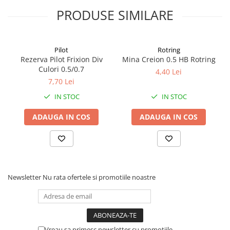
PRODUSE SIMILARE
Alonje
Clipboard-uri
Accesorii pentru Arhivare
Pilot
Rotring
Caiete Mecanice
Rezerva Pilot Frixion Div
Mina Creion 0.5 HB Rotring
Articole Ambalare
Culori 0.5/0.7
4,40 Lei
Elastice bani
7,70 Lei
Ecusoane
IN STOC
IN STOC
Intercalatoare
ADAUGA IN COS
ADAUGA IN COS
Magneți
Sfoară
Mape
Rechizite Școlare
Ghiozdane / Genți
Newsletter
Nu rata ofertele si promotiile noastre
Penare
Instrumente de Scris și Desen
Accesorii pentru Pictură
Caiete
Vreau sa primesc newsletter cu promotiile