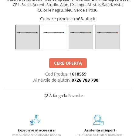
CP1, Scala, Accent, Studio, Aion, LX, Logo, AL-star, Safari, Vista.
Foarfece
Culorile negru, bleu, verde si rosu.
Perforatoare
Culoare produs
: m63-black
Hârtie / Produse din hârtie
Agende
Bloc Notes
Carton Color
Cuburi din Hârtie / Notițe Adezive
Etichete Autocolante
CERE OFERTA
Hârtie
Cod Produs:
1618559
Hârtie Color
Ai nevoie de ajutor?
0726 783 790
Hârtie Foto
Notes Adeziv
Adauga la Favorite
Plicuri
Registre / Repertoare
Role Casă de Marcat
Role Hârtie Plotter
Expediere in aceeasi zi
Asistenta si suport
Tipizate
Pentru comenzile plasate pana la
Te ajutam sa-ti alegi produsele