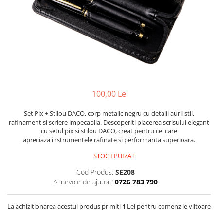
Foarfece
Perforatoare
Hârtie / Produse din hârtie
Agende
Bloc Notes
Carton Color
Cuburi din Hârtie / Notițe Adezive
100,00 Lei
Etichete Autocolante
Hârtie
Set Pix + Stilou DACO, corp metalic negru cu detalii aurii stil,
rafinament si scriere impecabila. Descoperiti placerea scrisului elegant
Hârtie Color
cu setul pix si stilou DACO, creat pentru cei care
Hârtie Foto
apreciaza instrumentele rafinate si performanta superioara.
Notes Adeziv
STOC EPUIZAT
Plicuri
Cod Produs:
SE208
Registre / Repertoare
Ai nevoie de ajutor?
0726 783 790
Role Casă de Marcat
Role Hârtie Plotter
La achizitionarea acestui produs primiti
1
Lei pentru comenzile viitoare
Tipizate