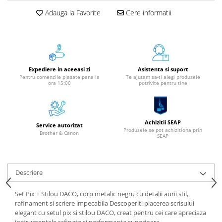
Instrumente de scris
Adauga la Favorite
Cere informatii
Pixuri
Stilouri
Rollere
Creioane Grafice
Expediere in aceeasi zi
Asistenta si suport
Markere / Textmarkere
Pentru comenzile plasate pana la
Te ajutam sa-ti alegi produsele
ora 15:00
potrivite pentru tine
Rezerve Pixuri / Cerneală
Radiere
Corectoare
Achizitii SEAP
Service autorizat
Creioane Mecanice / Mine
Produsele se pot achizitiona prin
Brother & Canon
SEAP
Linere
Penițe
Organizare și Arhivare
Descriere
Bibliorafturi
Dosare
Set Pix + Stilou DACO, corp metalic negru cu detalii aurii stil,
rafinament si scriere impecabila Descoperiti placerea scrisului
Folii Protecție
elegant cu setul pix si stilou DACO, creat pentru cei care apreciaza
Cutii Arhivare