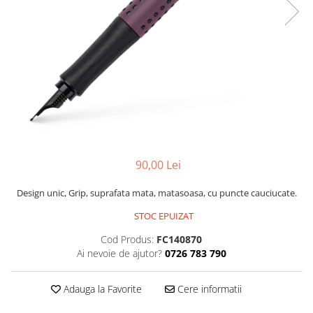
Foarfece
Perforatoare
Hârtie / Produse din hârtie
Agende
Bloc Notes
Carton Color
Cuburi din Hârtie / Notițe Adezive
Etichete Autocolante
Hârtie
90,00 Lei
Hârtie Color
Design unic, Grip, suprafata mata, matasoasa, cu puncte cauciucate.
Hârtie Foto
Notes Adeziv
STOC EPUIZAT
Plicuri
Cod Produs:
FC140870
Registre / Repertoare
Ai nevoie de ajutor?
0726 783 790
Role Casă de Marcat
Role Hârtie Plotter
Adauga la Favorite
Cere informatii
Tipizate