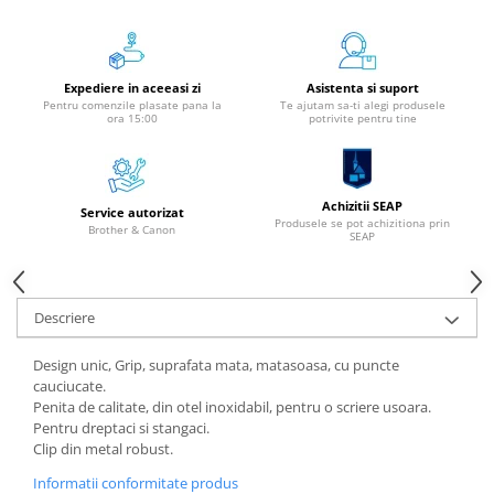
Instrumente de scris
Pixuri
Stilouri
Expediere in aceeasi zi
Asistenta si suport
Pentru comenzile plasate pana la
Te ajutam sa-ti alegi produsele
Rollere
ora 15:00
potrivite pentru tine
Creioane Grafice
Markere / Textmarkere
Rezerve Pixuri / Cerneală
Achizitii SEAP
Service autorizat
Radiere
Produsele se pot achizitiona prin
Brother & Canon
SEAP
Corectoare
Creioane Mecanice / Mine
Linere
Descriere
Penițe
Design unic, Grip, suprafata mata, matasoasa, cu puncte
Organizare și Arhivare
cauciucate.
Bibliorafturi
Penita de calitate, din otel inoxidabil, pentru o scriere usoara.
Pentru dreptaci si stangaci.
Dosare
Clip din metal robust.
Folii Protecție
Informatii conformitate produs
Cutii Arhivare