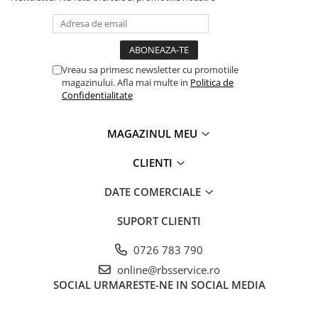
Coperți Caiete / Cărți
Cretă/Burete/Table Școlare
Plastilină
Socotitori / Bețigașe
Vreau sa primesc newsletter cu promotiile
magazinului. Afla mai multe in
Politica de
Articole Creative și Craft
Confidentialitate
Carioci
Creioane Colorate
MAGAZINUL MEU
Instrumente Geometrie
Lipici
CLIENTI
Tehnica de birou
DATE COMERCIALE
Laminatoare
SUPORT CLIENTI
Folii Laminare
Distrugătoare Documente
0726 783 790
Ghilotine / Trimmere
online@rbsservice.ro
Aparate de Îndosariat și Accesorii
SOCIAL
URMARESTE-NE IN SOCIAL MEDIA
Calculatoare de Birou