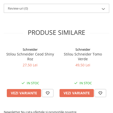
Alonje
Review-uri
(0)
Clipboard-uri
Accesorii pentru Arhivare
Caiete Mecanice
PRODUSE SIMILARE
Articole Ambalare
Elastice bani
Ecusoane
Schneider
Schneider
Intercalatoare
Stilou Schneider Ceod Shiny
Stilou Schneider Tomo
Magneți
Roz
Verde
Sfoară
27,50 Lei
49,50 Lei
Mape
Rechizite Școlare
IN STOC
IN STOC
Ghiozdane / Genți
Penare
VEZI VARIANTE
VEZI VARIANTE
Instrumente de Scris și Desen
Accesorii pentru Pictură
Caiete
Newsletter
Nu rata ofertele si promotiile noastre