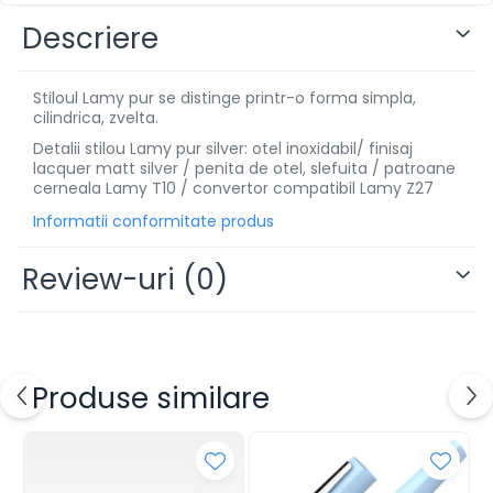
Instrumente de scris
Descriere
Pixuri
Stilouri
Stiloul Lamy pur se distinge printr-o forma simpla,
Rollere
cilindrica, zvelta.
Creioane Grafice
Detalii stilou Lamy pur silver: otel inoxidabil/ finisaj
lacquer matt silver / penita de otel, slefuita / patroane
Markere / Textmarkere
cerneala Lamy T10 / convertor compatibil Lamy Z27
Rezerve Pixuri / Cerneală
Informatii conformitate produs
Radiere
Corectoare
Review-uri
(0)
Creioane Mecanice / Mine
Linere
Penițe
Organizare și Arhivare
Produse similare
Bibliorafturi
Dosare
Folii Protecție
Cutii Arhivare