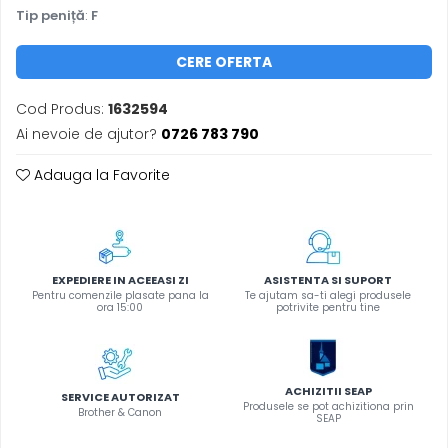
Tip peniță
:
F
Foarfece
Perforatoare
CERE OFERTA
Hârtie / Produse din hârtie
Agende
Cod Produs:
1632594
Bloc Notes
Ai nevoie de ajutor?
0726 783 790
Carton Color
Adauga la Favorite
Cuburi din Hârtie / Notițe Adezive
Etichete Autocolante
Hârtie
Hârtie Color
EXPEDIERE IN ACEEASI ZI
ASISTENTA SI SUPORT
Hârtie Foto
Pentru comenzile plasate pana la
Te ajutam sa-ti alegi produsele
ora 15:00
potrivite pentru tine
Notes Adeziv
Plicuri
Registre / Repertoare
Role Casă de Marcat
ACHIZITII SEAP
SERVICE AUTORIZAT
Produsele se pot achizitiona prin
Role Hârtie Plotter
Brother & Canon
SEAP
Tipizate