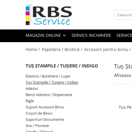
Magazin Online
Echipamente de printare
MAGAZIN ONLINE
SERVICII INCHIRIERE
SERVIC
Imprimante
Format mare - plotter
Home /
Papetărie / Birotică /
Accesorii pentru birou 
Imprimante Laser
Imprimante LED
Tuș Șt
TUȘ ȘTAMPILE / TUȘIERE / INDIGO
Imprimante termice portabile
Afiseaza:
Elastice / Buretiere / Lupe
Multifunctionale
Tuș Ștampile / Tușiere / Indigo
Multifunctionale cu cerneala
Adezivi
Benzi Adezive / Dispensere
Multifunctionale Laser
Rigle
Multifunctionale LED
Suport Accesorii Birou
Tus Pe
Scanere
Coșuri de Birou
Suporturi Documente
Scanere de birou
Ace / Pioneze
Scanere portabile
Agrafe / Clipsuri