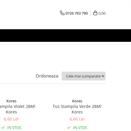
0726 783 790
0,00
Ordoneaza:
Kores
Kores
ampila Violet 28Ml
Tus Stampila Verde 28Ml
Kores
Kores
6,60 Lei
6,60 Lei
IN STOC
IN STOC