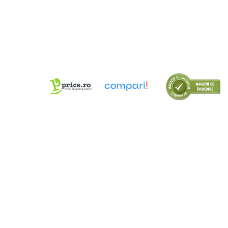
Cuttere
Foarfece
Perforatoare
Hârtie / Produse din hârtie
Agende
Bloc Notes
Carton Color
Cuburi din Hârtie / Notițe Adezive
Etichete Autocolante
Hârtie
Hârtie Color
Hârtie Foto
Notes Adeziv
Plicuri
Registre / Repertoare
Role Casă de Marcat
Role Hârtie Plotter