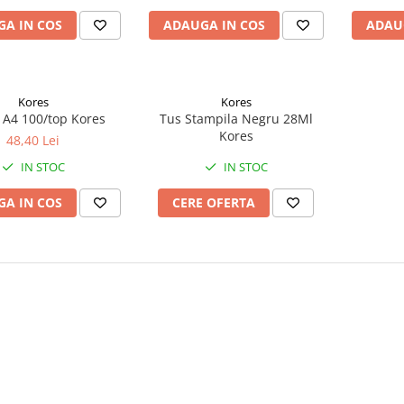
A IN COS
ADAUGA IN COS
ADAU
Kores
Kores
 A4 100/top Kores
Tus Stampila Negru 28Ml
Kores
48,40 Lei
IN STOC
IN STOC
A IN COS
CERE OFERTA