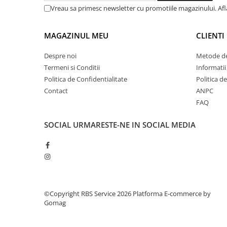
Aparate de etichetat si imprimante
Vreau sa primesc newsletter cu promotiile magazinului. Af
etichete
Cititoare coduri de bare
MAGAZINUL MEU
CLIENTI
Papetărie / Birotică
Despre noi
Metode de
Accesorii pentru birou
Termeni si Conditii
Informatii
Elastice / Buretiere / Lupe
Politica de Confidentialitate
Politica d
Tuș Ștampile / Tușiere / Indigo
Contact
ANPC
Adezivi
FAQ
Benzi Adezive / Dispensere
SOCIAL
URMARESTE-NE IN SOCIAL MEDIA
Rigle
Suport Accesorii Birou
Coșuri de Birou
Suporturi Documente
Ace / Pioneze
Agrafe / Clipsuri
©Copyright RBS Service 2026
Platforma E-commerce by
Gomag
Capsatoare / Decapsatoare
Capse