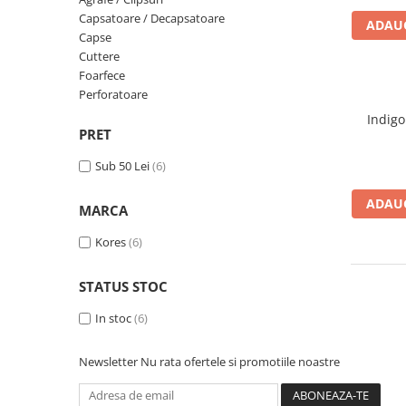
Scanere format mare
Capsatoare / Decapsatoare
ADAUG
Consumabile
Capse
Cuttere
Consumabile echipamente
Foarfece
Cartușe
Perforatoare
Flacoane Cerneală
Indigo
Cilindrii / Drum Unit
PRET
Unitate Transfer / Belt Unit
Sub 50 Lei
(6)
Containere reziduale
ADAUG
Consumabile echipamente de
MARCA
etichetat
Kores
(6)
Benzi Brother P-Touch
Role Brother DK
STATUS STOC
Role Termice și Riboane
In stoc
(6)
Role Brother CZ
Alte Consumabile
Newsletter
Nu rata ofertele si promotiile noastre
Echipamente de etichetare &
coduri de bare