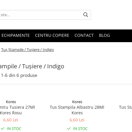
E ECHIPAMENTE
CENTRU COPIERE
CONTACT
BLOG
/
Tuș Ștampile / Tușiere / Indigo
ampile / Tușiere / Indigo
1-
6
din
6
produse
Kores
Kores
ntru Tusiera 27Ml
Tus Stampila Albastru 28Ml
Tus St
Kores Rosu
Kores
6,60 Lei
6,60 Lei
IN STOC
IN STOC