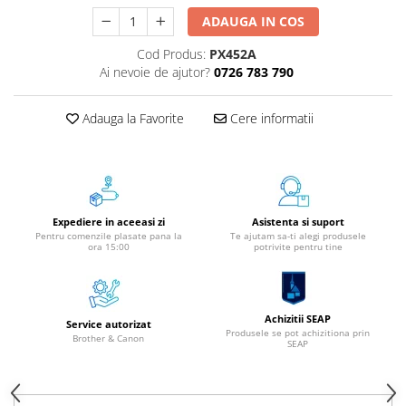
Aparate de etichetat si imprimante
ADAUGA IN COS
etichete
Cod Produs:
PX452A
Cititoare coduri de bare
Ai nevoie de ajutor?
0726 783 790
Papetărie / Birotică
Accesorii pentru birou
Adauga la Favorite
Cere informatii
Elastice / Buretiere / Lupe
Tuș Ștampile / Tușiere / Indigo
Adezivi
Benzi Adezive / Dispensere
Expediere in aceeasi zi
Asistenta si suport
Rigle
Pentru comenzile plasate pana la
Te ajutam sa-ti alegi produsele
ora 15:00
potrivite pentru tine
Suport Accesorii Birou
Coșuri de Birou
Suporturi Documente
Achizitii SEAP
Ace / Pioneze
Service autorizat
Produsele se pot achizitiona prin
Brother & Canon
SEAP
Agrafe / Clipsuri
Capsatoare / Decapsatoare
Capse