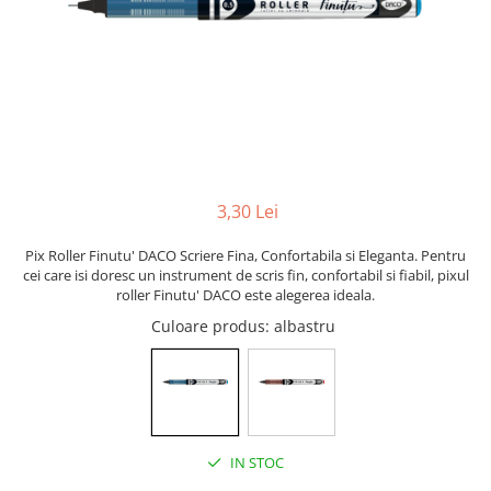
Scanere format mare
Consumabile
Consumabile echipamente
Cartușe
Flacoane Cerneală
Cilindrii / Drum Unit
Unitate Transfer / Belt Unit
3,30 Lei
Containere reziduale
Consumabile echipamente de
Pix Roller Finutu' DACO Scriere Fina, Confortabila si Eleganta. Pentru
etichetat
cei care isi doresc un instrument de scris fin, confortabil si fiabil, pixul
roller Finutu' DACO este alegerea ideala.
Benzi Brother P-Touch
Culoare produs
: albastru
Role Brother DK
Role Termice și Riboane
Role Brother CZ
Alte Consumabile
Echipamente de etichetare &
IN STOC
coduri de bare