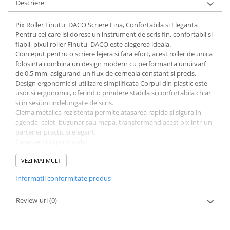
Descriere
Cuttere
Foarfece
Pix Roller Finutu' DACO Scriere Fina, Confortabila si Eleganta
Perforatoare
Pentru cei care isi doresc un instrument de scris fin, confortabil si
fiabil, pixul roller Finutu' DACO este alegerea ideala.
Hârtie / Produse din hârtie
Conceput pentru o scriere lejera si fara efort, acest roller de unica
Agende
folosinta combina un design modern cu performanta unui varf
de 0.5 mm, asigurand un flux de cerneala constant si precis.
Bloc Notes
Design ergonomic si utilizare simplificata Corpul din plastic este
Carton Color
usor si ergonomic, oferind o prindere stabila si confortabila chiar
Cuburi din Hârtie / Notițe Adezive
si in sesiuni indelungate de scris.
Clema metalica rezistenta permite atasarea rapida si sigura in
Etichete Autocolante
agenda, caiet, buzunar sau mapa, transformand acest pix intr-un
Hârtie
partener practic si elegant.
Caracteristici principale:
Hârtie Color
Corp din plastic usor si ergonomic garantand confort sporit si
Hârtie Foto
VEZI MAI MULT
manevrabilitate
Notes Adeziv
Clema metalica rezistenta fixare convenabila si sigura in
Informatii conformitate produs
agenda sau buzunar
Plicuri
Roller de unica folosinta cu cerneala albastra ideal pentru
Registre / Repertoare
Review-uri
scriere clara si documente importante
(0)
Role Casă de Marcat
Grosime varf 0.5 mm scriere fina, precisa si eleganta
Avantaje si utilizari
Role Hârtie Plotter
Perfect pentru notite rapide, scoala, birou, si utilizare zilnica