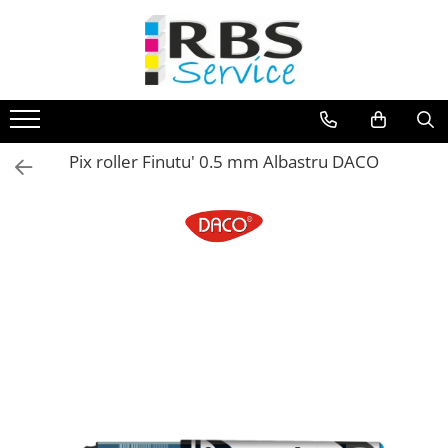
Magazin Online
Echipamente de printare
Imprimante
Pix roller Finutu' 0.5 mm Albastru DACO
Format mare - plotter
Imprimante Laser
Imprimante LED
Imprimante termice portabile
Multifunctionale
Multifunctionale cu cerneala
Multifunctionale Laser
Multifunctionale LED
Scanere
Scanere de birou
Scanere portabile