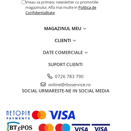
Vreau sa primesc newsletter cu promotiile
Cutii Arhivare
magazinului. Afla mai multe in
Politica de
Alonje
Confidentialitate
Clipboard-uri
Accesorii pentru Arhivare
MAGAZINUL MEU
Caiete Mecanice
CLIENTI
Articole Ambalare
Elastice bani
DATE COMERCIALE
Ecusoane
SUPORT CLIENTI
Intercalatoare
Magneți
0726 783 790
Sfoară
online@rbsservice.ro
Mape
SOCIAL
URMARESTE-NE IN SOCIAL MEDIA
Rechizite Școlare
Ghiozdane / Genți
Penare
Instrumente de Scris și Desen
Accesorii pentru Pictură