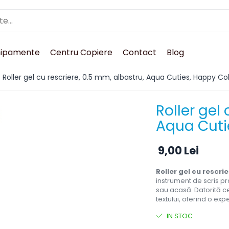
hipamente
Centru Copiere
Contact
Blog
/
Roller gel cu rescriere, 0.5 mm, albastru, Aqua Cuties, Happy Co
Roller gel
Aqua Cuti
9,00 Lei
Roller gel cu rescri
instrument de scris prac
sau acasă. Datorită c
textului, oferind o expe
IN STOC