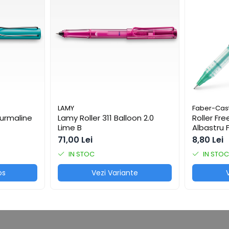
e și activități de birou.
c, ușor de corectat și potrivit pentru utilizare frecventă, într-un 
LAMY
Faber-Cast
Turmaline
Lamy Roller 311 Balloon 2.0
Roller Fr
Lime B
Albastru 
71,00 Lei
8,80 Lei
IN STOC
IN STOC
os
Vezi Variante