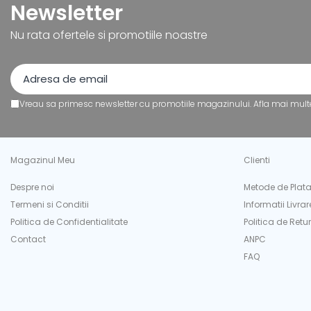
Newsletter
Tipizate
Instrumente de scris
Nu rata ofertele si promotiile noastre
Pixuri
Stilouri
Rollere
Creioane Grafice
Vreau sa primesc newsletter cu promotiile magazinului. Afla mai mult
Markere / Textmarkere
Rezerve Pixuri / Cerneală
Radiere
Magazinul Meu
Clienti
Corectoare
Despre noi
Metode de Plat
Creioane Mecanice / Mine
Termeni si Conditii
Informatii Livrar
Linere
Politica de Confidentialitate
Politica de Retur
Penițe
Contact
ANPC
Organizare și Arhivare
FAQ
Bibliorafturi
Dosare
Folii Protecție