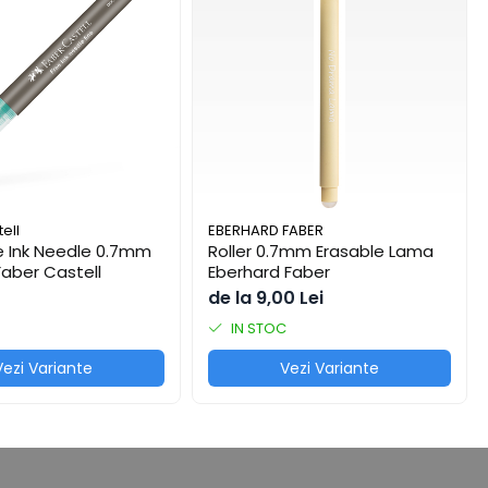
design simpatic și modern.
ell
EBERHARD FABER
ee Ink Needle 0.7mm
Roller 0.7mm Erasable Lama
Faber Castell
Eberhard Faber
de la 9,00 Lei
IN STOC
Vezi Variante
Vezi Variante