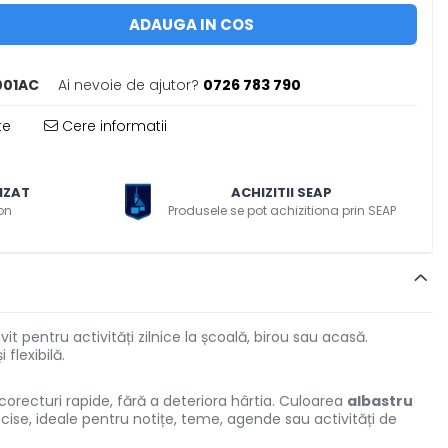
ADAUGA IN COS
001AC
Ai nevoie de ajutor?
0726 783 790
te
Cere informatii
IZAT
ACHIZITII SEAP
on
Produsele se pot achizitiona prin SEAP
vit pentru activități zilnice la școală, birou sau acasă.
flexibilă.
 corecturi rapide, fără a deteriora hârtia. Culoarea
albastru
precise, ideale pentru notițe, teme, agende sau activități de