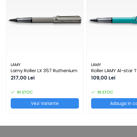
Cuttere
Realizat din plastic și/sau metal.
Foarfece
Depozitare
Perforatoare
Se recomandă păstrarea la temperaturi între 4° și 30°C.
Hârtie / Produse din hârtie
Utilizare
Agende
Potrivit pentru scriere zilnică, corecturi rapide, notițe, tem
Bloc Notes
Ideal pentru:
Carton Color
Elevi, studenți, birouri și toți cei care caută un roller practi
Cuburi din Hârtie / Notițe Adezive
LAMY
LAMY
Etichete Autocolante
Lamy Roller LX 357 Ruthenium
Roller LAMY Al-star 
Hârtie
217,00 Lei
109,00 Lei
Hârtie Color
IN STOC
IN STOC
Hârtie Foto
Notes Adeziv
Vezi Variante
Adauga in c
Plicuri
Registre / Repertoare
Role Casă de Marcat
Role Hârtie Plotter