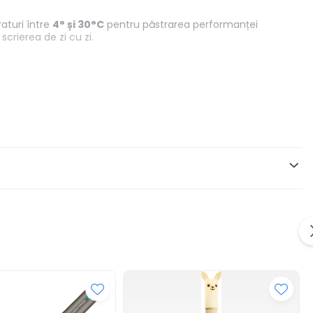
aturi între
4° și 30°C
pentru păstrarea performanței
crierea de zi cu zi.