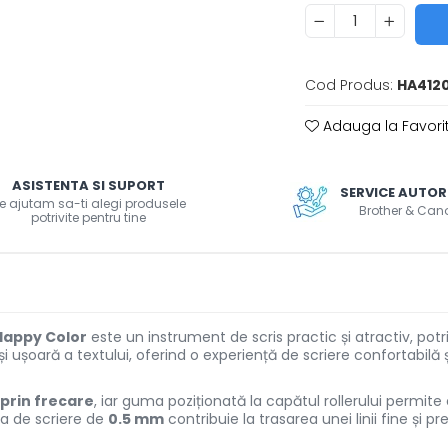
Cod Produs:
HA412
Adauga la Favori
ASISTENTA SI SUPORT
SERVICE AUTOR
e ajutam sa-ti alegi produsele
Brother & Can
potrivite pentru tine
 Happy Color
este un instrument de scris practic și atractiv, potri
 ușoară a textului, oferind o experiență de scriere confortabilă și 
 prin frecare
, iar guma poziționată la capătul rollerului permite
ea de scriere de
0.5 mm
contribuie la trasarea unei linii fine și 