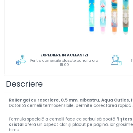
Scanere format mare
Consumabile
Consumabile echipamente
Cartușe
Flacoane Cerneală
Cilindrii / Drum Unit
Unitate Transfer / Belt Unit
EXPEDIERE IN ACEEASI ZI
Containere reziduale
Pentru comenzile plasate pana la ora
T
15:00
Consumabile echipamente de
etichetat
Descriere
Benzi Brother P-Touch
Role Brother DK
Role Termice și Riboane
Roller gel cu rescriere, 0.5 mm, albastru, Aqua Cuties,
Role Brother CZ
Datorită cernelii termosensibile, permite corectarea rapidă și
Alte Consumabile
Formula specială a cernelii face ca scrisul să poată fi
șters
Echipamente de etichetare &
cristal
oferă un aspect clar și plăcut pe pagină, iar grosim
coduri de bare
birou.