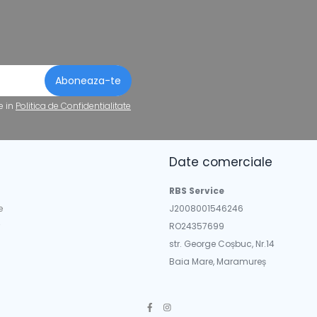
e in
Politica de Confidentialitate
Date comerciale
a
RBS Service
e
J2008001546246
RO24357699
str. George Coșbuc, Nr.14
Baia Mare, Maramureș