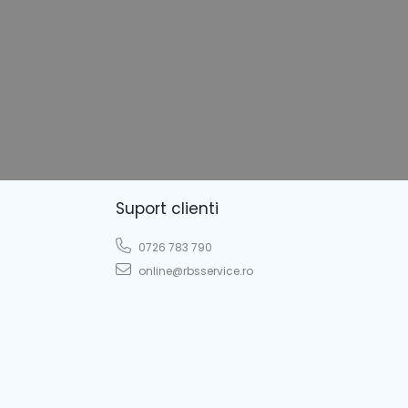
Suport clienti
0726 783 790
online@rbsservice.ro